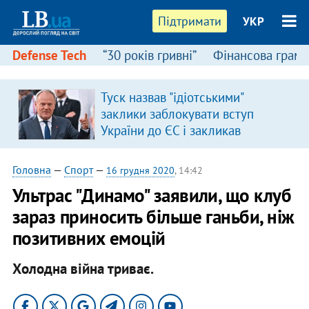
Підтримати
УКР
Defense Tech
“30 років гривні”
Фінансова грамо
Туск назвав "ідіотськими"
заклики заблокувати вступ
України до ЄС і закликав
припинити антиукраїнську
риторику
Головна
—
Спорт
—
16 грудня 2020
, 14:42
Ультрас "Динамо" заявили, що клуб
зараз приносить більше ганьби, ніж
позитивних емоцій
Холодна війна триває.