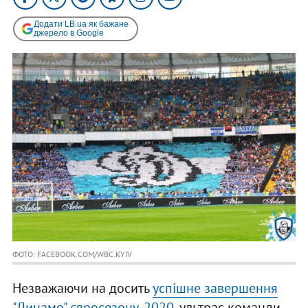
Додати LB.ua як бажане
джерело в Google
ФОТО: FACEBOOK.COM/WBC.KYIV
Незважаючи на досить
успішне завершення
"Динамо" євросезону-2020
, ультрас команди