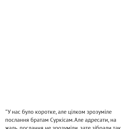
"У нас було коротке, але цілком зрозуміле
послання братам Суркісам. Але адресати, на
жаль, послання не зрозуміли, зате зібрали так