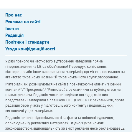
Про нас
Реклама на сайті
Івенти
Редакція
Політики і стандарти
Угода конфіденційності
У разі повного чи часткового відтворення матеріалів пряме
гіперпосилання на LB.ua обов'язкове! Передрук, копіювання,
відтворення або інше використання матеріалів, що містять посилання на
агентство "Українськi Новини" й "Українська Фото Група", заборонено.
Матеріали, які розміщуються на сайті з позначкою "Реклама" / "Новини
компаній" / "Пресреліз" / "Promoted", є рекламними та публікуються на
правах реклами. Редакція може не поділяти погляди, які в них
представлені. Матеріали з плашкою СПЕЦПРОЄКТ є рекламними, проте
редакція бере участь у підготовці цього контенту і поділяє думки,
висловлені у цих матеріалах.
Редакція не несе відповідальності за факти та оціночні судження,
оприлюднені у рекламних матеріалах. Згідно з українським
законодавством, відповідальність за зміст реклами несе рекламодавець.