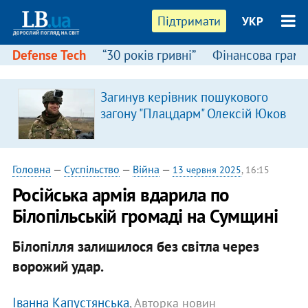
Підтримати
УКР
Defense Tech
“30 років гривні”
Фінансова грамо
Загинув керівник пошукового
загону "Плацдарм" Олексій Юков
Головна
—
Суспільство
—
Війна
—
13 червня 2025
, 16:15
Російська армія вдарила по
Білопільській громаді на Сумщині
Білопілля залишилося без світла через
ворожий удар.
Іванна Капустянська
, Авторка новин