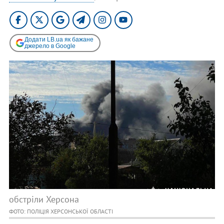
Додати LB.ua як бажане
джерело в Google
обстріли Херсона
ФОТО: ПОЛІЦІЯ ХЕРСОНСЬКОЇ ОБЛАСТІ