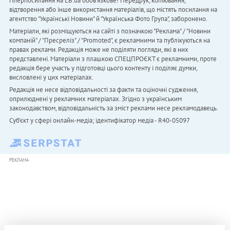
гіперпосилання на LB.ua обов'язкове! Передрук, копіювання,
відтворення або інше використання матеріалів, що містять посилання на
агентство "Українськi Новини" й "Українська Фото Група", заборонено.
Матеріали, які розміщуються на сайті з позначкою "Реклама" / "Новини
компаній" / "Пресреліз" / "Promoted", є рекламними та публікуються на
правах реклами. Редакція може не поділяти погляди, які в них
представлені. Матеріали з плашкою СПЕЦПРОЄКТ є рекламними, проте
редакція бере участь у підготовці цього контенту і поділяє думки,
висловлені у цих матеріалах.
Редакція не несе відповідальності за факти та оціночні судження,
оприлюднені у рекламних матеріалах. Згідно з українським
законодавством, відповідальність за зміст реклами несе рекламодавець.
Cуб'єкт у сфері онлайн-медіа; ідентифікатор медіа - R40-05097
РЕКЛАМА