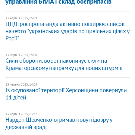
управління БпЛА і склад боєприпасів
13 червня 2025, 15:09
ЦПД: роспропаганда активно поширює список
начебто "українських ударів по цивільних цілях у
Росії"
13 червня 2025, 15:00
Сили оборони: ворог накопичує сили на
Краматорському напрямку для нових штурмів
13 червня 2025, 14:03
Із окупованої території Херсонщини повернули
11 дітей
13 червня 2025, 13:32
Нардеп Шевченко отримав нову підозру у
державній зраді