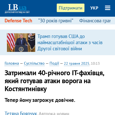
Підтримати
УКР
Defense Tech
“30 років гривні”
Фінансова грамо
Трамп готував США до
наймасштабнішої атаки з часів
Другої світової війни
Головна
—
Суспільство
—
Події
—
22 травня 2025
, 10:13
Затримали 40-річного ІТ-фахівця,
який готував атаки ворога на
Костянтинівку
Тепер йому загрожує довічне.
Тетяна Боярчук
, Авторка новин