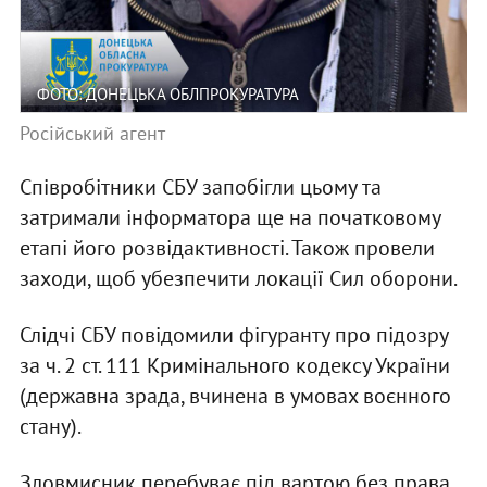
ФОТО: ДОНЕЦЬКА ОБЛПРОКУРАТУРА
Російський агент
Співробітники СБУ запобігли цьому та
затримали інформатора ще на початковому
етапі його розвідактивності. Також провели
заходи, щоб убезпечити локації Сил оборони.
Слідчі СБУ повідомили фігуранту про підозру
за ч. 2 ст. 111 Кримінального кодексу України
(державна зрада, вчинена в умовах воєнного
стану).
Зловмисник перебуває під вартою без права