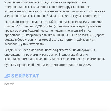
У разі повного чи часткового відтворення матеріалів пряме
гіперпосилання на LB.ua обов'язкове! Передрук, копіювання,
відтворення або інше використання матеріалів, що містять посилання на
агентство "Українськi Новини" й "Українська Фото Група", заборонено.
Матеріали, які розміщуються на сайті з позначкою "Реклама" / "Новини
компаній" / "Пресреліз" / "Promoted", є рекламними та публікуються на
правах реклами. Редакція може не поділяти погляди, які в них
представлені. Матеріали з плашкою СПЕЦПРОЄКТ є рекламними, проте
редакція бере участь у підготовці цього контенту і поділяє думки,
висловлені у цих матеріалах.
Редакція не несе відповідальності за факти та оціночні судження,
оприлюднені у рекламних матеріалах. Згідно з українським
законодавством, відповідальність за зміст реклами несе рекламодавець.
Cуб'єкт у сфері онлайн-медіа; ідентифікатор медіа - R40-05097
РЕКЛАМА