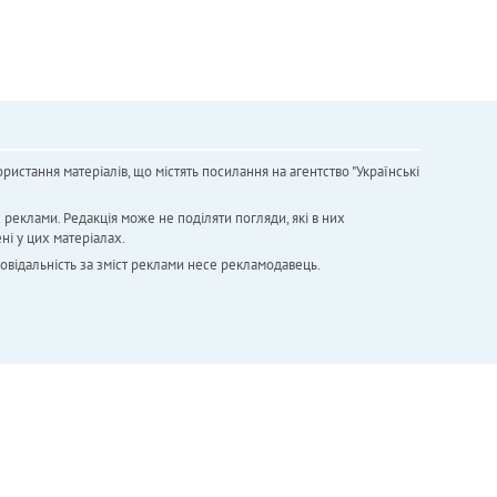
ристання матеріалів, що містять посилання на агентство "Українськi
х реклами. Редакція може не поділяти погляди, які в них
ні у цих матеріалах.
повідальність за зміст реклами несе рекламодавець.