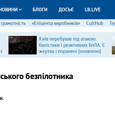
НОВИНИ
БЛОГИ
ДОСЬЄ
LB.LIVE
 грамотність
«Епіцентр виробників»
CultHub
Те
Київ перебував під атакою
балістики і реактивних БпЛА. Є
 з
жертва і поранені (оновлено)
йського безпілотника
н.