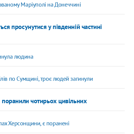
пованому Маріуполі на Донеччині
ься просунутися у південній частині
гинула людина
ілів по Сумщині, троє людей загинули
та поранили чотирьох цивільних
лах Херсонщини, є поранені