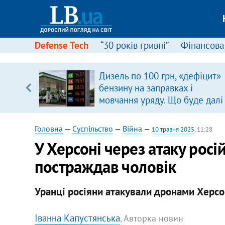
Defense Tech
“30 років гривні”
Фінансова
Дизель по 100 грн, «дефіцит»
бензину на заправках і
вщині
мовчання уряду. Що буде далі
і –
цінами на пальне?
ах
Головна
—
Суспільство
—
Війна
—
10 травня 2025
, 11:28
У Херсоні через атаку росі
постраждав чоловік
Уранці росіяни атакували дронами Херсо
Іванна Капустянська
, Авторка новин