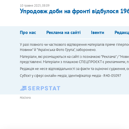
10 травня 2025, 08:09
Упродовж доби на фронті відбулося 196
Про нас
Реклама на сайті
Івенти
Редакц
У разі повного чи часткового відтворення матеріалів пряме гіперпо
Новини" й "Українська Фото Група", заборонено.
Матеріали, які розміщуються на сайті з позначкою "Реклама" / "Нови
представлені. Матеріали з плашкою СПЕЦПРОЄКТ є рекламними, проте
Редакція не несе відповідальності за факти та оціночні судження,
Cуб'єкт у сфері онлайн-медіа; ідентифікатор медіа - R40-05097
РЕКЛАМА