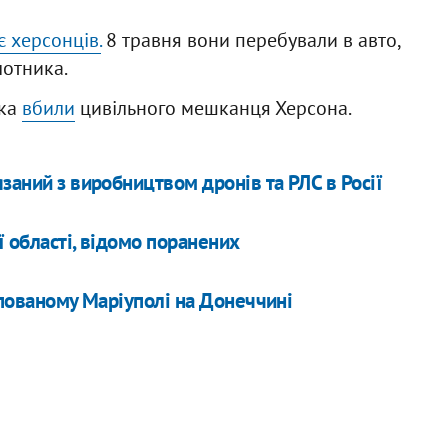
є херсонців.
8 травня вони перебували в авто,
лотника.
ика
вбили
цивільного мешканця Херсона.
заний з виробництвом дронів та РЛС в Росії
 області, відомо поранених
упованому Маріуполі на Донеччині