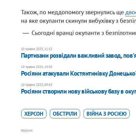
Також, по меддопомогу звернулись ще
дво
на яке окупанти скинули вибухівку з безпі
Сьогодні вранці окупанти з безпілотн
10 травня 2025, 11:15
Партизани розвідали важливий завод, пов'я
10 травня 2025, 10:50
Росіяни атакували Костянтинівку Донецької
10 травня 2025, 09:43
Росіяни створили нову військову базу в ок
ХЕРСОН
ОБСТРІЛИ
ВІЙНА З РОСІЄЮ
РЕКЛАМА