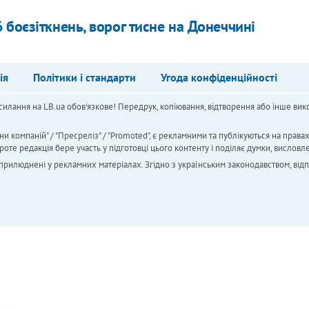
 боєзіткнень, ворог тисне на Донеччині
ія
Політики і стандарти
Угода конфіденційності
силання на LB.ua обов'язкове! Передрук, копіювання, відтворення або інше вико
ни компаній" / "Пресреліз" / "Promoted", є рекламними та публікуються на права
 редакція бере участь у підготовці цього контенту і поділяє думки, висловле
 оприлюднені у рекламних матеріалах. Згідно з українським законодавством, від