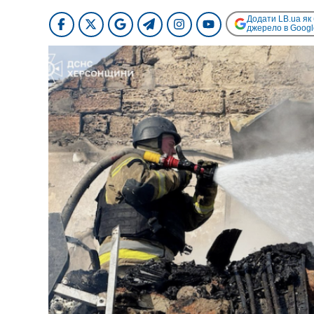
Додати LB.ua як
джерело в Googl