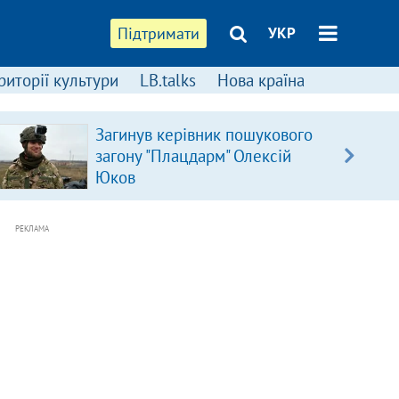
Підтримати
УКР
риторії культури
LB.talks
Нова країна
Загинув керівник пошукового
загону "Плацдарм" Олексій
Юков
РЕКЛАМА