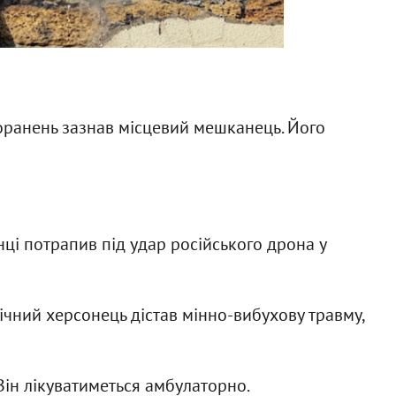
поранень зазнав місцевий мешканець. Його
нці потрапив під удар російського дрона у
ічний херсонець дістав мінно-вибухову травму,
ін лікуватиметься амбулаторно.