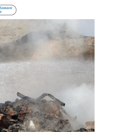
 бажане
e