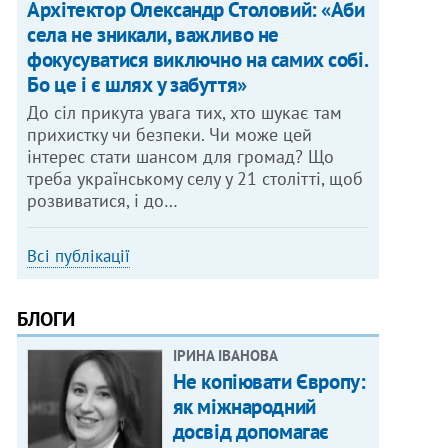
Архітектор Олександр Столовий: «Аби
села не зникали, важливо не
фокусуватися виключно на самих собі.
Бо це і є шлях у забуття»
До сіл прикута увага тих, хто шукає там
прихистку чи безпеки. Чи може цей
інтерес стати шансом для громад? Що
треба українському селу у 21 столітті, щоб
розвиватися, і до…
Всі публікації
БЛОГИ
ІРИНА ІВАНОВА
Не копіювати Європу:
як міжнародний
досвід допомагає