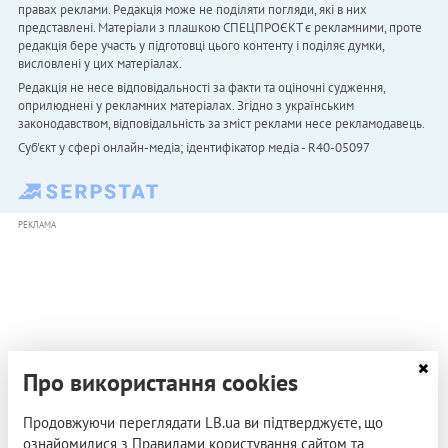
правах реклами. Редакція може не поділяти погляди, які в них
представлені. Матеріали з плашкою СПЕЦПРОЄКТ є рекламними, проте
редакція бере участь у підготовці цього контенту і поділяє думки,
висловлені у цих матеріалах.
Редакція не несе відповідальності за факти та оціночні судження,
оприлюднені у рекламних матеріалах. Згідно з українським
законодавством, відповідальність за зміст реклами несе рекламодавець.
Cуб'єкт у сфері онлайн-медіа; ідентифікатор медіа - R40-05097
РЕКЛАМА
Про використання cookies
Продовжуючи переглядати LB.ua ви підтверджуєте, що
ознайомилися з Правилами користування сайтом та