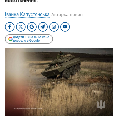
боєзіткнення.
Іванна Капустянська
, Авторка новин
Додати LB.ua як бажане
джерело в Google