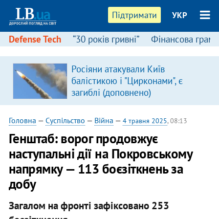
Підтримати
УКР
Defense Tech
“30 років гривні”
Фінансова грамо
Росіяни атакували Київ
балістикою і "Цирконами", є
загиблі (доповнено)
Головна
—
Суспільство
—
Війна
—
4 травня 2025
, 08:13
Генштаб: ворог продовжує
наступальні дії на Покровському
напрямку — 113 боєзіткнень за
добу
Загалом на фронті зафіксовано 253