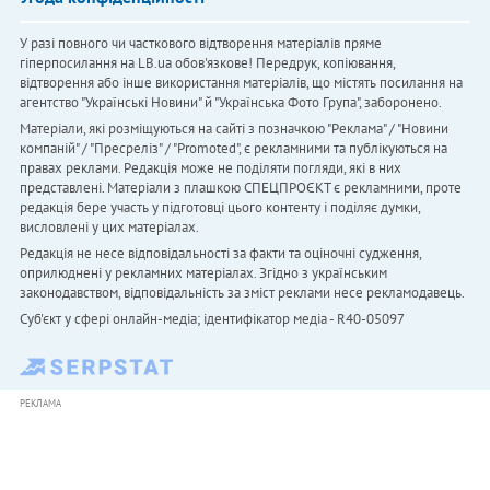
У разі повного чи часткового відтворення матеріалів пряме
гіперпосилання на LB.ua обов'язкове! Передрук, копіювання,
відтворення або інше використання матеріалів, що містять посилання на
агентство "Українськi Новини" й "Українська Фото Група", заборонено.
Матеріали, які розміщуються на сайті з позначкою "Реклама" / "Новини
компаній" / "Пресреліз" / "Promoted", є рекламними та публікуються на
правах реклами. Редакція може не поділяти погляди, які в них
представлені. Матеріали з плашкою СПЕЦПРОЄКТ є рекламними, проте
редакція бере участь у підготовці цього контенту і поділяє думки,
висловлені у цих матеріалах.
Редакція не несе відповідальності за факти та оціночні судження,
оприлюднені у рекламних матеріалах. Згідно з українським
законодавством, відповідальність за зміст реклами несе рекламодавець.
Cуб'єкт у сфері онлайн-медіа; ідентифікатор медіа - R40-05097
РЕКЛАМА