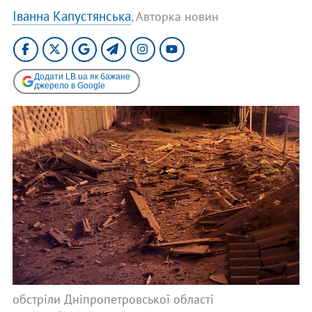
Іванна Капустянська
, Авторка новин
Додати LB.ua як бажане
джерело в Google
обстріли Дніпропетровської області