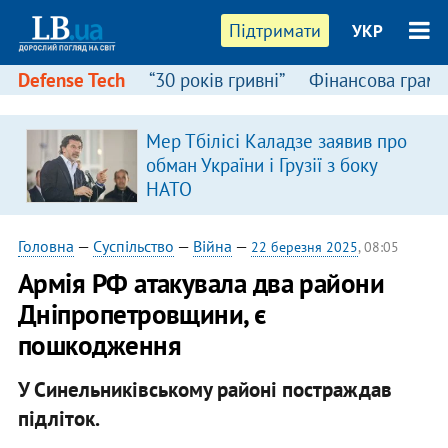
Підтримати
УКР
Defense Tech
“30 років гривні”
Фінансова грамо
Мер Тбілісі Каладзе заявив про
обман України і Грузії з боку
НАТО
Головна
—
Суспільство
—
Війна
—
22 березня 2025
, 08:05
Армія РФ атакувала два райони
Дніпропетровщини, є
пошкодження
У Синельниківському районі постраждав
підліток.