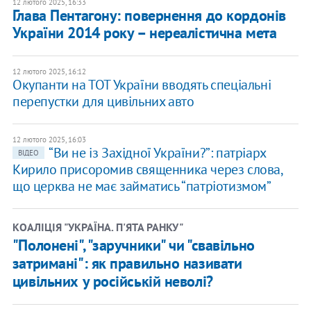
12 лютого 2025, 16:33
Глава Пентагону: повернення до кордонів
України 2014 року – нереалістична мета
12 лютого 2025, 16:12
Окупанти на ТОТ України вводять спеціальні
перепустки для цивільних авто
12 лютого 2025, 16:03
“Ви не із Західної України?”: патріарх
ВІДЕО
Кирило присоромив священника через слова,
що церква не має займатись “патріотизмом”
КОАЛІЦІЯ "УКРАЇНА. П'ЯТА РАНКУ"
"Полонені", "заручники" чи "свавільно
затримані": як правильно називати
цивільних у російській неволі?