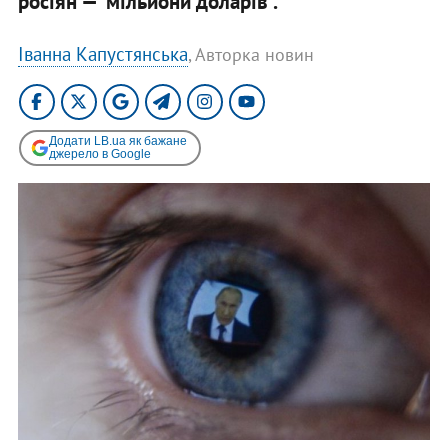
росіян — мільйони доларів".
Іванна Капустянська
, Авторка новин
Додати LB.ua як бажане
джерело в Google