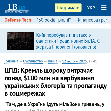
Підтримати
УКР
Defense Tech
“30 років гривні”
Фінансова грамо
Київ перебував під атакою
балістики і реактивних БпЛА. Є
жертва і поранені (оновлено)
Головна
—
Суспільство
—
Війна
—
12 лютого 2025
, 17:41
ЦПД: Кремль щороку витрачає
понад $100 млн на вербування
українських блогерів та пропаганду
в соцмережах
"Там, де в України ідуть мільйони гривень, у