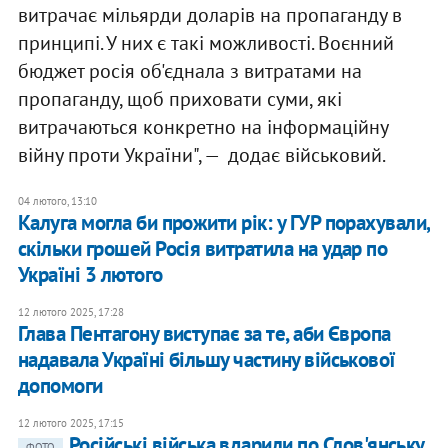
витрачає мільярди доларів на пропаганду в
принципі. У них є такі можливості. Воєнний
бюджет росія об'єднала з витратами на
пропаганду, щоб приховати суми, які
витрачаються конкретно на інформаційну
війну проти України", — додає військовий.
04 лютого, 13:10
Калуга могла би прожити рік: у ГУР порахували,
скільки грошей Росія витратила на удар по
Україні 3 лютого
12 лютого 2025, 17:28
Глава Пентагону виступає за те, аби Європа
надавала Україні більшу частину військової
допомоги
12 лютого 2025, 17:15
Російські війська вдарили по Слов'янську
ФОТО