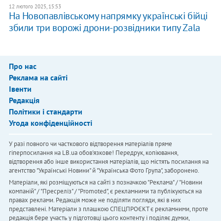
12 лютого 2025, 15:53
На Новопавлівському напрямку українські бійці
збили три ворожі дрони-розвідники типу Zala
Про нас
Реклама на сайті
Івенти
Редакція
Політики і стандарти
Угода конфіденційності
У разі повного чи часткового відтворення матеріалів пряме
гіперпосилання на LB.ua обов'язкове! Передрук, копіювання,
відтворення або інше використання матеріалів, що містять посилання на
агентство "Українськi Новини" й "Українська Фото Група", заборонено.
Матеріали, які розміщуються на сайті з позначкою "Реклама" / "Новини
компаній" / "Пресреліз" / "Promoted", є рекламними та публікуються на
правах реклами. Редакція може не поділяти погляди, які в них
представлені. Матеріали з плашкою СПЕЦПРОЄКТ є рекламними, проте
редакція бере участь у підготовці цього контенту і поділяє думки,