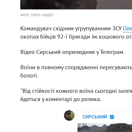
ФОТО: СКРІН З ВІДЕО
Командувач східним угрупуванням ЗСУ
Оле
окопах бійців 92-ї бригади ім. кошового от
Відео Сирський оприлюднив у Телеграм.
Воїни в повному спорядженні пересуваються
болоті.
"Від стійкості кожного воїна сьогодні залежи
йдеться у коментарі до ролика.