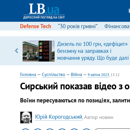
Defense Tech
“30 років гривні”
Фінансова
Дизель по 100 грн, «дефіцит»
, є
бензину на заправках і
мовчання уряду. Що буде далі
цінами на пальне?
Головна
—
Суспільство
—
Війна
—
9 квітня 2023
, 13:12
Сирський показав відео з о
Воїни пересуваються по позиціях, залит
Юрій Корогодський
, Автор новин