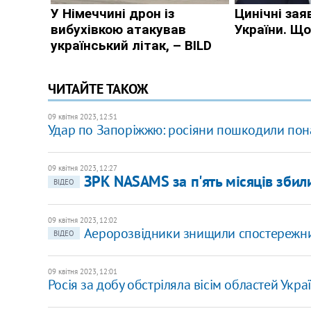
ЧИТАЙТЕ ТАКОЖ
09 квітня 2023, 12:51
Удар по Запоріжжю: росіяни пошкодили пон
09 квітня 2023, 12:27
ЗРК NASAMS за п'ять місяців збили
ВІДЕО
09 квітня 2023, 12:02
Аеророзвідники знищили спостережни
ВІДЕО
09 квітня 2023, 12:01
Росія за добу обстріляла вісім областей Укра