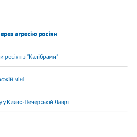
через агресію росіян
и росіян з "Калібрами"
рожій міні
 у Києво-Печерській Лаврі