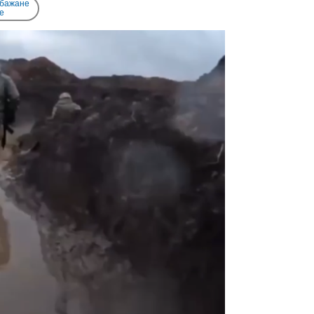
 бажане
e