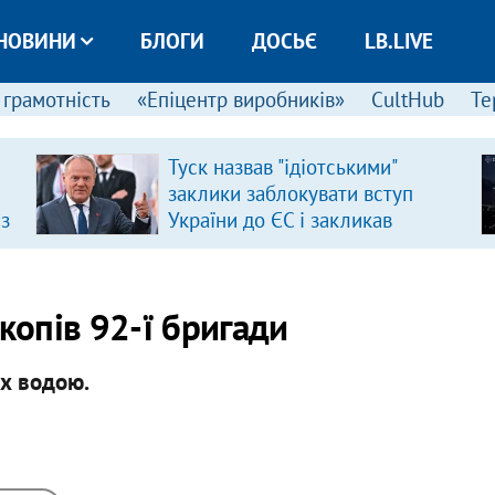
НОВИНИ
БЛОГИ
ДОСЬЄ
LB.LIVE
 грамотність
«Епіцентр виробників»
CultHub
Те
Туск назвав "ідіотськими"
заклики заблокувати вступ
 з
України до ЄС і закликав
припинити антиукраїнську
риторику
копів 92-ї бригади
их водою.