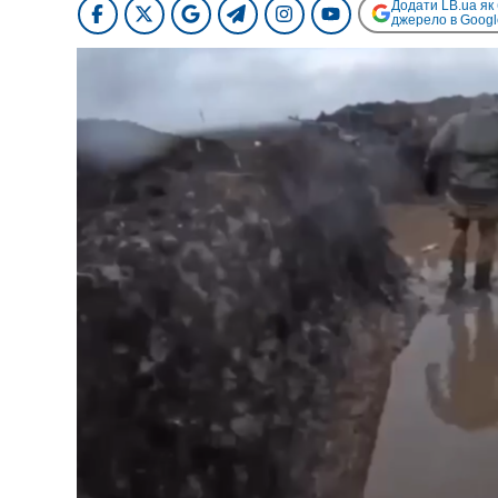
Додати LB.ua як
джерело в Googl