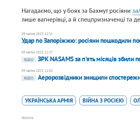
Нагадаємо, що у боях за Бахмут росіяни
за
лише вагнерівці, а й спецпризначенці та д
09 квітня 2023, 12:51
Удар по Запоріжжю: росіяни пошкодили по
09 квітня 2023, 12:27
ЗРК NASAMS за п'ять місяців збили по
ВІДЕО
09 квітня 2023, 12:02
Аеророзвідники знищили спостережн
ВІДЕО
УКРАЇНСЬКА АРМІЯ
ВІЙНА З РОСІЄЮ
ОЛ
РЕКЛАМА