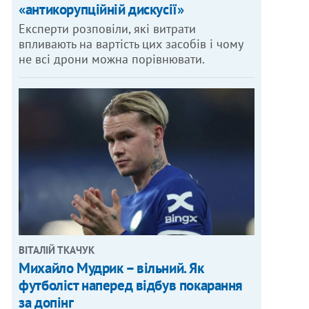
«антикорупційній дискусії»
Експерти розповіли, які витрати
впливають на вартість цих засобів і чому
не всі дрони можна порівнювати.
ВІТАЛІЙ ТКАЧУК
Михайло Мудрик – вільний. Як
футболіст наперед відбув покарання
за допінг