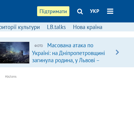
Підтримати
УКР
риторії культури
LB.talks
Нова країна
Масована атака по
ФОТО
Україні: на Дніпропетровщині
загинула родина, у Львові –
удар по багатоповерхівках
(доповнюється)
РЕКЛАМА