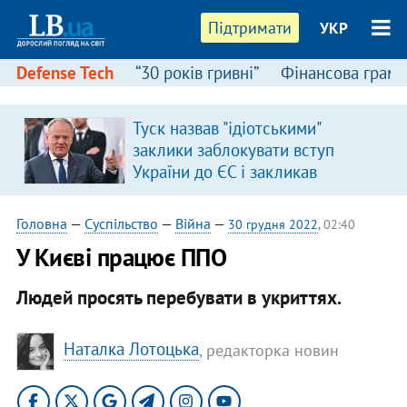
Підтримати
УКР
Defense Tech
“30 років гривні”
Фінансова грамо
Туск назвав "ідіотськими"
в
заклики заблокувати вступ
України до ЄС і закликав
припинити антиукраїнську
риторику
Головна
—
Суспільство
—
Війна
—
30 грудня 2022
, 02:40
У Києві працює ППО
Людей просять перебувати в укриттях.
Наталка Лотоцька
, редакторка новин