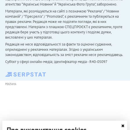
агентство "Українськi Новини" й "Українська Фото Група", заборонено.
Матеріали, які розміщуються на сайті з позначкою "Реклама" / "Новини
компаній" / "Пресреліз" / "Promoted", є рекламними та публікуються на
правах реклами. Редакція може не поділяти погляди, які в них
представлені. Матеріали з плашкою СПЕЦПРОЄКТ є рекламними, проте
редакція бере участь у підготовці цього контенту і поділяє думки,
висловлені у цих матеріалах.
Редакція не несе відповідальності за факти та оціночні судження,
оприлюднені у рекламних матеріалах. Згідно з українським
законодавством, відповідальність за зміст реклами несе рекламодавець.
Cуб'єкт у сфері онлайн-медіа; ідентифікатор медіа - R40-05097
РЕКЛАМА
Про використання cookies