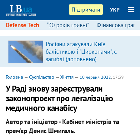
Підтримати
УКР
Defense Tech
“30 років гривні”
Фінансова грамо
Росіяни атакували Київ
я
балістикою і "Цирконами", є
загиблі (доповнено)
Головна
—
Суспільство
—
Життя
—
10 червня 2022
, 17:39
У Раді знову зареєстрували
законопроєкт про легалізацію
медичного канабісу
Автор та ініціатор - Кабінет міністрів та
прем’єр Денис Шмигаль.