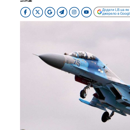
Додати LB.ua як
джерело в Googl