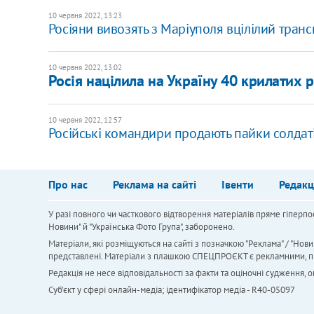
10 червня 2022, 13:23
Росіяни вивозять з Маріуполя вцілілий ​тран
10 червня 2022, 13:02
Росія націлила на Україну 40 крилатих ра
10 червня 2022, 12:57
Російські командири продають пайки солдаті
Про нас
Реклама на сайті
Івенти
Редакц
У разі повного чи часткового відтворення матеріалів пряме гіперпо
Новини" й "Українська Фото Група", заборонено.
Матеріали, які розміщуються на сайті з позначкою "Реклама" / "Нови
представлені. Матеріали з плашкою СПЕЦПРОЄКТ є рекламними, проте
Редакція не несе відповідальності за факти та оціночні судження,
Cуб'єкт у сфері онлайн-медіа; ідентифікатор медіа - R40-05097