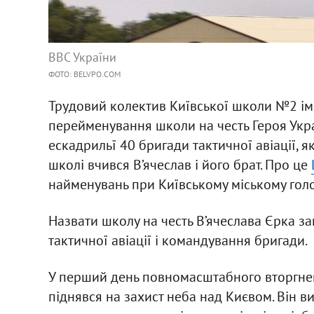
ВВС України
ФОТО: BELVPO.COM
Трудовий колектив Київської школи №2 ім
перейменування школи на честь Героя Укра
ескадрильї 40 бригади тактичної авіації, я
школі вчився В’ячеслав і його брат. Про це
найменувань при Київському міському гол
Назвати школу на честь В’ячеслава Єрка з
тактичної авіації і командування бригади.
У перший день повномасштабного вторгнен
піднявся на захист неба над Києвом. Він 