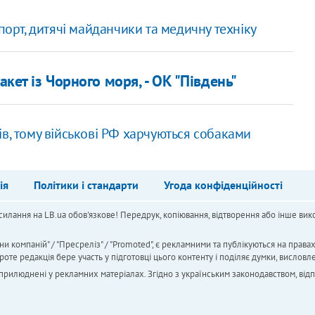
спорт, дитячі майданчики та медичну техніку
кет із Чорного моря, - ​ОК "Південь"
в, тому військові РФ харчуються собаками
ія
Політики і стандарти
Угода конфіденційності
силання на LB.ua обов'язкове! Передрук, копіювання, відтворення або інше вико
ни компаній" / "Пресреліз" / "Promoted", є рекламними та публікуються на права
 редакція бере участь у підготовці цього контенту і поділяє думки, висловле
 оприлюднені у рекламних матеріалах. Згідно з українським законодавством, від