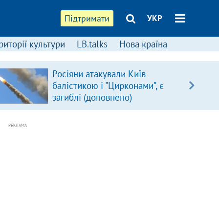
Підтримати
УКР
риторії культури
LB.talks
Нова країна
Росіяни атакували Київ
балістикою і "Цирконами", є
загиблі (доповнено)
РЕКЛАМА