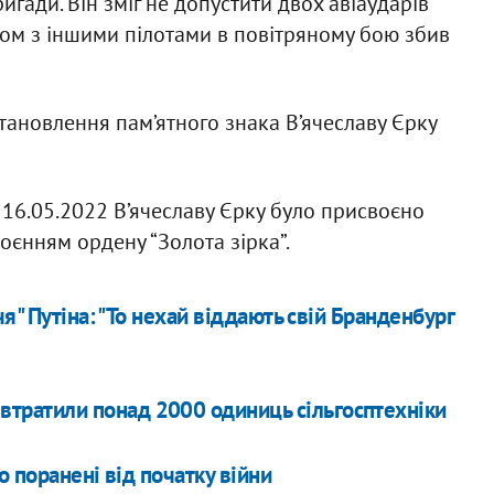
ригади. Він зміг не допустити двох авіаударів
азом з іншими пілотами в повітряному бою збив
тановлення пам’ятного знака В’ячеславу Єрку
 16.05.2022 В’ячеславу Єрку було присвоєно
тоєнням ордену “Золота зірка”.
я" Путіна: "То нехай віддають свій Бранденбург
ії втратили понад 2000 одиниць сільгосптехніки
 поранені від початку війни