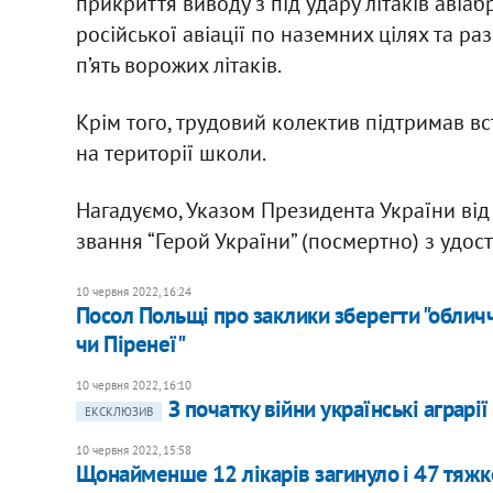
прикриття виводу з під удару літаків авіаб
російської авіації по наземних цілях та р
п’ять ворожих літаків.
Крім того, трудовий колектив підтримав вс
на території школи.
Нагадуємо, Указом Президента України від
звання “Герой України” (посмертно) з удос
10 червня 2022, 16:24
Посол Польщі про заклики зберегти "обличч
чи Піренеї"
10 червня 2022, 16:10
З початку війни українські аграр
ЕКСКЛЮЗИВ
10 червня 2022, 15:58
Щонайменше 12 лікарів загинуло і 47 тяжко