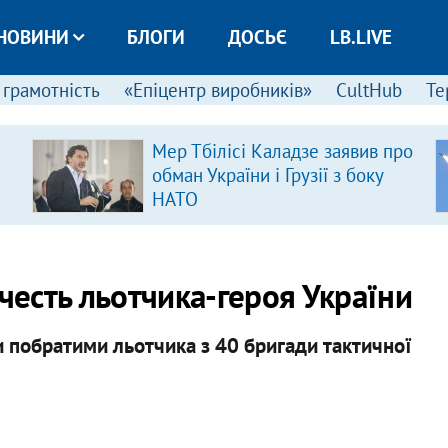
НОВИНИ
БЛОГИ
ДОСЬЄ
LB.LIVE
 грамотність
«Епіцентр виробників»
CultHub
Те
Мер Тбілісі Каладзе заявив про
обман України і Грузії з боку
НАТО
 честь льотчика-героя України
 побратими льотчика з 40 бригади тактичної