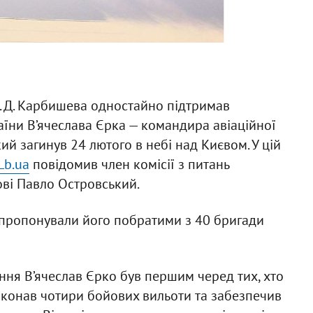
. Д. Карбишева одностайно підтримав
їни В’ячеслава Єрка — командира авіаційної
кий загинув 24 лютого в небі над Києвом. У цій
Lb.ua
повідомив член комісії з питань
ові Павло Островський.
апропонували його побратими з 40 бригади
ня В’ячеслав Єрко був першим черед тих, хто
виконав чотири бойових вильоти та забезпечив