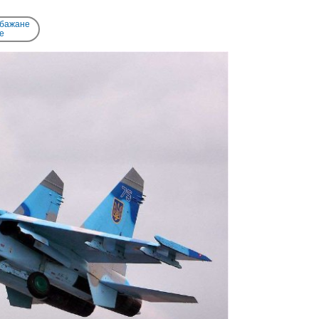
 бажане
e