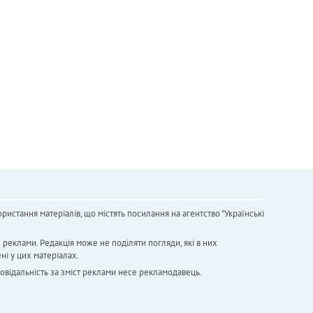
ристання матеріалів, що містять посилання на агентство "Українськi
х реклами. Редакція може не поділяти погляди, які в них
ні у цих матеріалах.
повідальність за зміст реклами несе рекламодавець.