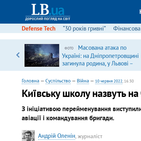
Defense Tech
“30 років гривні”
Фінансова
ового
Масована атака по
ФОТО
ій
Україні: на Дніпропетровщині
загинула родина, у Львові –
удар по багатоповерхівках
(доповнюється)
Головна
—
Суспільство
—
Війна
—
10 червня 2022
, 16:30
Київську школу назвуть на
З ініціативою перейменування виступили
авіації і командування бригади.
Андрій Оленін
, журналіст