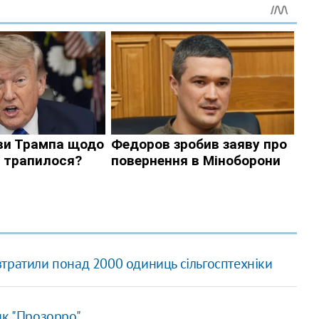
ї втратили понад 2000 одиниць сільгосптехніки
ик "Прозорро"