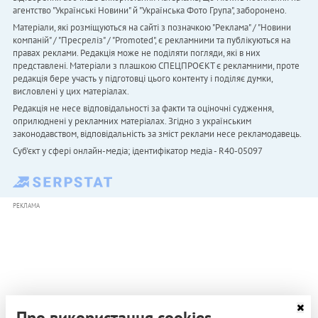
агентство "Українськi Новини" й "Українська Фото Група", заборонено.
Матеріали, які розміщуються на сайті з позначкою "Реклама" / "Новини
компаній" / "Пресреліз" / "Promoted", є рекламними та публікуються на
правах реклами. Редакція може не поділяти погляди, які в них
представлені. Матеріали з плашкою СПЕЦПРОЄКТ є рекламними, проте
редакція бере участь у підготовці цього контенту і поділяє думки,
висловлені у цих матеріалах.
Редакція не несе відповідальності за факти та оціночні судження,
оприлюднені у рекламних матеріалах. Згідно з українським
законодавством, відповідальність за зміст реклами несе рекламодавець.
Cуб'єкт у сфері онлайн-медіа; ідентифікатор медіа - R40-05097
РЕКЛАМА
Про використання cookies