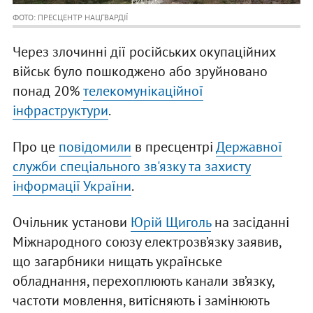
ФОТО: ПРЕСЦЕНТР НАЦГВАРДІЇ
Через злочинні дії російських окупаційних
військ було пошкоджено або зруйновано
понад 20%
телекомунікаційної
інфраструктури
.
Про це
повідомили
в пресцентрі
Державної
служби спеціального зв'язку та захисту
інформації України
.
Очільник установи
Юрій Щиголь
на засіданні
Міжнародного союзу електрозв’язку заявив,
що загарбники нищать українське
обладнання, перехоплюють канали зв’язку,
частоти мовлення, витісняють і замінюють