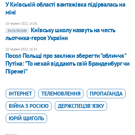
У Київській області вантажівка підірвалась на
міні
10 червня 2022, 16:30
Київську школу назвуть на честь
ЕКСКЛЮЗИВ
льотчика-героя України
10 червня 2022, 16:24
Посол Польщі про заклики зберегти "обличчя"
Путіна: "То нехай віддають свій Бранденбург чи
Піренеї"
ІНТЕРНЕТ
ТЕЛЕМОВЛЕННЯ
ПРОПАГАНДА
ВІЙНА З РОСІЄЮ
ДЕРЖСПЕЦЗВ'ЯЗКУ
ЮРІЙ ЩИГОЛЬ