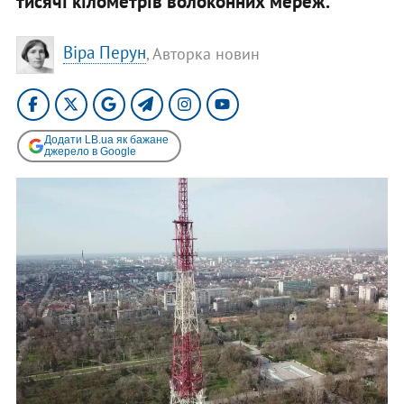
тисячі кілометрів волоконних мереж.
Віра Перун
, Авторка новин
Додати LB.ua як бажане
джерело в Google