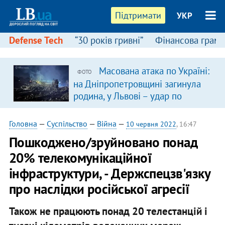
Підтримати
УКР
Defense Tech
“30 років гривні”
Фінансова грамо
Масована атака по Україні:
ФОТО
на Дніпропетровщині загинула
родина, у Львові – удар по
багатоповерхівках
(доповнюється)
Головна
—
Суспільство
—
Війна
—
10 червня 2022
, 16:47
Пошкоджено/зруйновано понад
20% телекомунікаційної
інфраструктури, - Держспецзв'язку
про наслідки російської агресії
Також не працюють понад 20 телестанцій і