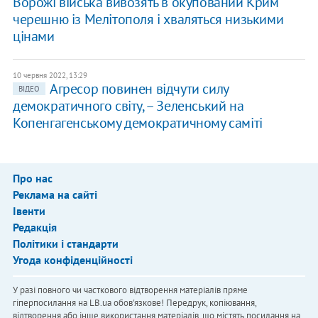
Ворожі війська вивозять в окупований Крим
черешню із Мелітополя і хваляться низькими
цінами
10 червня 2022, 13:29
Агресор повинен відчути силу
ВІДЕО
демократичного світу, – Зеленський на
Копенгагенському демократичному саміті
Про нас
Реклама на сайті
Івенти
Редакція
Політики і стандарти
Угода конфіденційності
У разі повного чи часткового відтворення матеріалів пряме
гіперпосилання на LB.ua обов'язкове! Передрук, копіювання,
відтворення або інше використання матеріалів, що містять посилання на