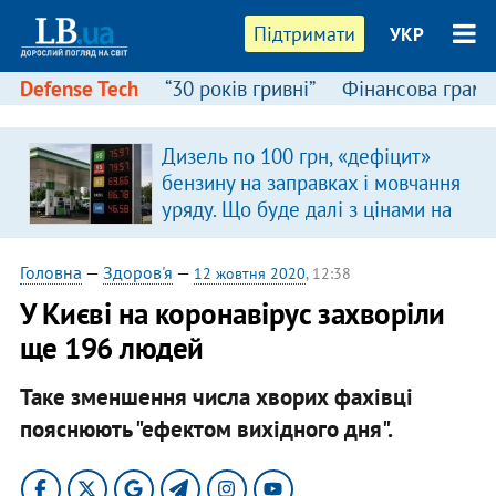
Підтримати
УКР
Defense Tech
“30 років гривні”
Фінансова грамо
Дизель по 100 грн, «дефіцит»
бензину на заправках і мовчання
уряду. Що буде далі з цінами на
пальне?
Головна
—
Здоров'я
—
12 жовтня 2020
, 12:38
У Києві на коронавірус захворіли
ще 196 людей
Таке зменшення числа хворих фахівці
пояснюють "ефектом вихідного дня".