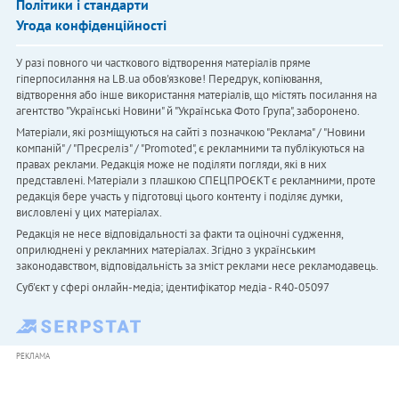
Політики і стандарти
Угода конфіденційності
У разі повного чи часткового відтворення матеріалів пряме
гіперпосилання на LB.ua обов'язкове! Передрук, копіювання,
відтворення або інше використання матеріалів, що містять посилання на
агентство "Українськi Новини" й "Українська Фото Група", заборонено.
Матеріали, які розміщуються на сайті з позначкою "Реклама" / "Новини
компаній" / "Пресреліз" / "Promoted", є рекламними та публікуються на
правах реклами. Редакція може не поділяти погляди, які в них
представлені. Матеріали з плашкою СПЕЦПРОЄКТ є рекламними, проте
редакція бере участь у підготовці цього контенту і поділяє думки,
висловлені у цих матеріалах.
Редакція не несе відповідальності за факти та оціночні судження,
оприлюднені у рекламних матеріалах. Згідно з українським
законодавством, відповідальність за зміст реклами несе рекламодавець.
Cуб'єкт у сфері онлайн-медіа; ідентифікатор медіа - R40-05097
РЕКЛАМА