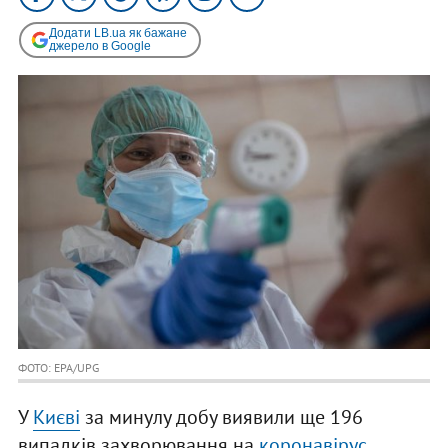
Додати LB.ua як бажане
джерело в Google
ФОТО: EPA/UPG
У
Києві
за минулу добу виявили ще 196
випадків захворювання на
коронавірус
.