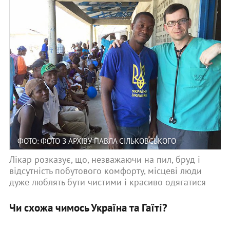
ФОТО: ФОТО З АРХІВУ ПАВЛА СІЛЬКОВСЬКОГО
Лікар розказує, що, незважаючи на пил, бруд і
відсутність побутового комфорту, місцеві люди
дуже люблять бути чистими і красиво одягатися
Чи схожа чимось Україна та Гаїті?