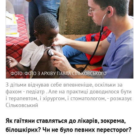
ФОТО: ФОТО З АРХІВУ ПАВЛА СІЛЬКОВСЬКОГО
З дітьми відчував себе впевненіше, оскільки за
фахом - педіатр . Але на практиці доводилося бути
і терапевтом, і хірургом, і стоматологом, - розказує
Сільковський
Як гаїтяни ставляться до лікарів, зокрема,
білошкірих? Чи не було певних пересторог?