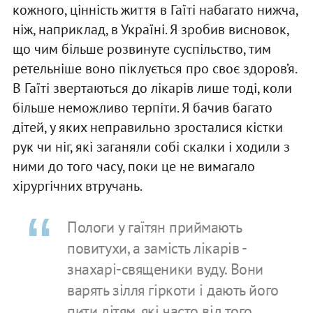
кожного, цінність життя в Гаїті набагато нижча,
ніж, наприклад, в Україні. Я зробив висновок,
що чим більше розвинуте суспільство, тим
ретельніше воно піклується про своє здоров’я.
В Гаїті звертаються до лікарів лише тоді, коли
більше неможливо терпіти. Я бачив багато
дітей, у яких неправильно зросталися кістки
рук чи ніг, які заганяли собі скалки і ходили з
ними до того часу, поки це не вимагало
хірургічних втручань.
Пологи у гаїтян приймають
повитухи, а замість лікарів -
знахарі-священики вуду. Вони
варять зілля гіркоти і дають його
пити дітям, які часто від того