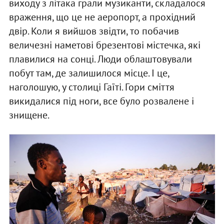
виходу з літака грали музиканти, складалося
враження, що це не аеропорт, а прохідний
двір. Коли я вийшов звідти, то побачив
величезні наметові брезентові містечка, які
плавилися на сонці. Люди облаштовували
побут там, де залишилося місце. І це,
наголошую, у столиці Гаїті. Гори сміття
викидалися під ноги, все було розвалене і
знищене.