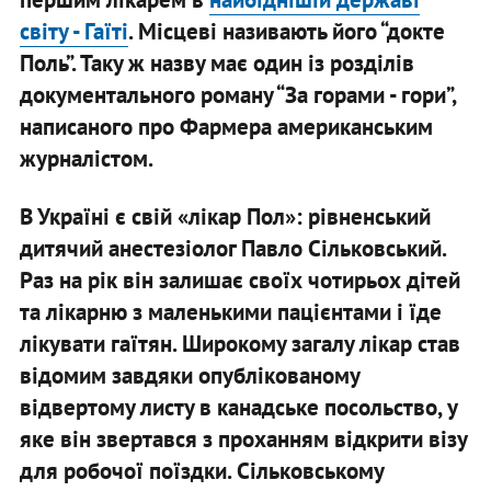
світу - Гаїті
. Місцеві називають його “докте
Поль”. Таку ж назву має один із розділів
документального роману “За горами - гори”,
написаного про Фармера американським
журналістом.
В Україні є свій «лікар Пол»: рівненський
дитячий анестезіолог Павло Сільковський.
Раз на рік він залишає своїх чотирьох дітей
та лікарню з маленькими пацієнтами і їде
лікувати гаїтян. Широкому загалу лікар став
відомим завдяки опублікованому
відвертому листу в канадське посольство, у
яке він звертався з проханням відкрити візу
для робочої поїздки. Сільковському