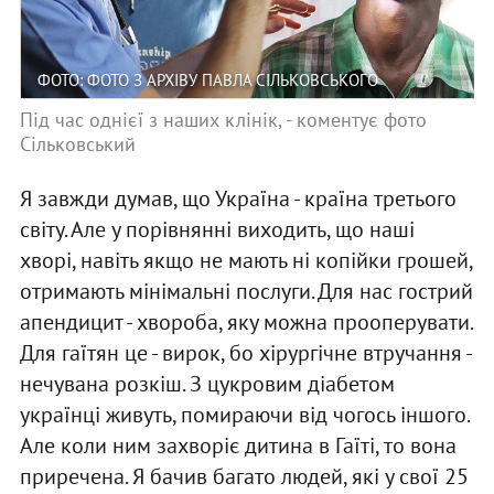
ФОТО: ФОТО З АРХІВУ ПАВЛА СІЛЬКОВСЬКОГО
Під час однієї з наших клінік, - коментує фото
Сільковський
Я завжди думав, що Україна - країна третього
світу. Але у порівнянні виходить, що наші
хворі, навіть якщо не мають ні копійки грошей,
отримають мінімальні послуги. Для нас гострий
апендицит - хвороба, яку можна прооперувати.
Для гаїтян це - вирок, бо хірургічне втручання -
нечувана розкіш. З цукровим діабетом
українці живуть, помираючи від чогось іншого.
Але коли ним захворіє дитина в Гаїті, то вона
приречена. Я бачив багато людей, які у свої 25