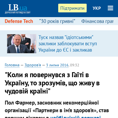
Підтримати
УКР
Defense Tech
“30 років гривні”
Фінансова грамо
Туск назвав "ідіотськими"
заклики заблокувати вступ
України до ЄС і закликав
припинити антиукраїнську
риторику
Головна
—
Здоров'я
—
3 липня 2016
, 09:32
"Коли я повернувся з Гаїті в
Україну, то зрозумів, що живу в
чудовій країні"
Пол Фармер, засновник некомерційної
організації «Партнери в ім’я здоров’я», став
першим лікарем в
найбіднішій державі