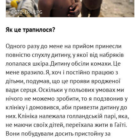
ФОТО: EPA/UPG
Як це трапилося?
Одного разу до мене на прийом принесли
повністю спухлу дитину, у якої від набряків
лопалася шкіра. Дитину обсіли комахи. Це
мене вразило. Я, хоч і постійно працюю з
дітьми, подумав, що це прояви вродженої
вади серця. Оскільки у польових умовах ми
нічого не можемо зробити, то я подзвонив у
клініку і домовився, аби привезти дитину до
них. Клініка належала голландській парі, яка,
не маючи своїх дітей, переїхала жити в Гаїті.
Вони побудували досить пристойну за