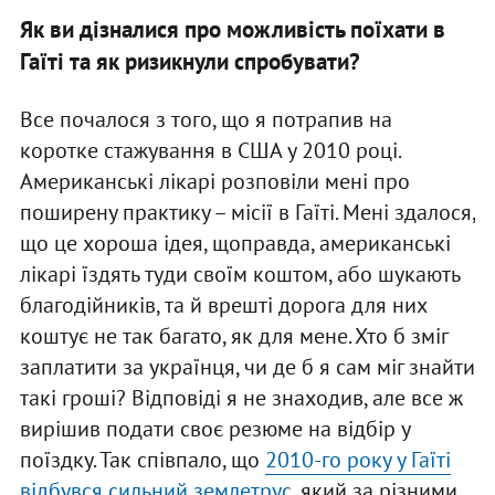
Як ви дізналися про можливість поїхати в
Гаїті та як ризикнули спробувати?
Все почалося з того, що я потрапив на
коротке стажування в США у 2010 році.
Американські лікарі розповіли мені про
поширену практику – місії в Гаїті. Мені здалося,
що це хороша ідея, щоправда, американські
лікарі їздять туди своїм коштом, або шукають
благодійників, та й врешті дорога для них
коштує не так багато, як для мене. Хто б зміг
заплатити за українця, чи де б я сам міг знайти
такі гроші? Відповіді я не знаходив, але все ж
вирішив подати своє резюме на відбір у
поїздку. Так співпало, що
2010-го року у Гаїті
відбувся сильний землетрус
, який за різними