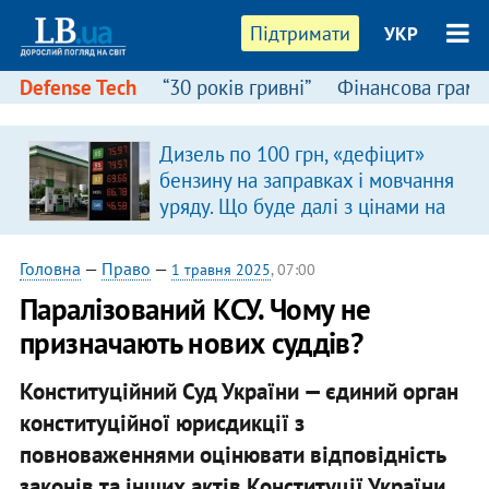
Підтримати
УКР
Defense Tech
“30 років гривні”
Фінансова грамо
Дизель по 100 грн, «дефіцит»
бензину на заправках і мовчання
уряду. Що буде далі з цінами на
пальне?
Головна
—
Право
—
1 травня 2025
, 07:00
Паралізований КСУ. Чому не
призначають нових суддів?
Конституційний Суд України — єдиний орган
конституційної юрисдикції з
повноваженнями оцінювати відповідність
законів та інших актів Конституції України.