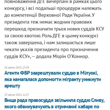
повноваження ДГЕ вичерпані в рамках цього
конкурсу, і всі подальші процедури належать
до компетенції Верховної Ради України. У
президента теж немає жодних правових
перешкод призначити трьох нових суддів КСУ
за своєю квотою. Роль ДГЕ в цьому конкурсі
також завершена, і нам залишається лише
чекати указів президента про призначення
суддів КСУ», — додала Морін ОʼКоннор.
26 квітня 2025, 15:39
​Агенти ФБР заарештували суддю в Мілуокі,
яка намагалася допомогти мігранту уникнути
арешту
23 квітня 2025, 11:27
Вища рада правосуддя звільнила суддю Сливу,
якого обвинувачують в отриманні хабаря по