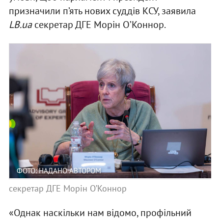
призначили п’ять нових суддів КСУ, заявила
LB.ua
секретар ДГЕ Морін ОʼКоннор.
ФОТО: НАДАНО АВТОРОМ
секретар ДГЕ Морін ОʼКоннор
«Однак наскільки нам відомо, профільний