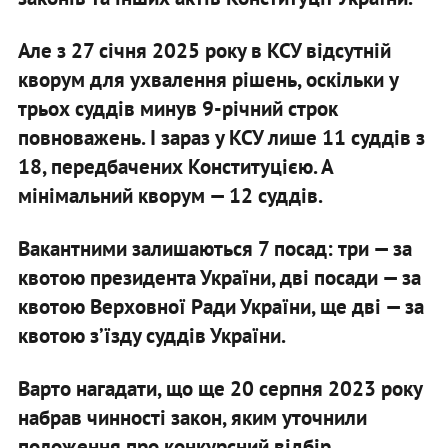
Але з 27 січня 2025 року в КСУ відсутній
кворум для ухвалення рішень, оскільки у
трьох суддів минув 9-річний строк
повноважень. І зараз у КСУ лише 11 суддів з
18, передбачених Конституцією. А
мінімальний кворум — 12 суддів.
Вакантними залишаються 7 посад: три — за
квотою президента України, дві посади — за
квотою Верховної Ради України, ще дві — за
квотою зʼїзду суддів України.
Варто нагадати, що ще 20 серпня 2023 року
набрав чинності закон, яким уточнили
положення про конкурсний відбір