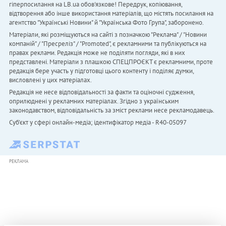
гіперпосилання на LB.ua обов'язкове! Передрук, копіювання,
відтворення або інше використання матеріалів, що містять посилання на
агентство "Українськi Новини" й "Українська Фото Група", заборонено.
Матеріали, які розміщуються на сайті з позначкою "Реклама" / "Новини
компаній" / "Пресреліз" / "Promoted", є рекламними та публікуються на
правах реклами. Редакція може не поділяти погляди, які в них
представлені. Матеріали з плашкою СПЕЦПРОЄКТ є рекламними, проте
редакція бере участь у підготовці цього контенту і поділяє думки,
висловлені у цих матеріалах.
Редакція не несе відповідальності за факти та оціночні судження,
оприлюднені у рекламних матеріалах. Згідно з українським
законодавством, відповідальність за зміст реклами несе рекламодавець.
Cуб'єкт у сфері онлайн-медіа; ідентифікатор медіа - R40-05097
РЕКЛАМА