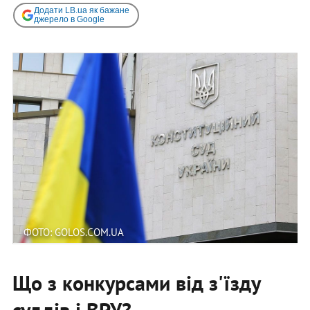
Додати LB.ua як бажане
джерело в Google
ФОТО: GOLOS.COM.UA
Що з конкурсами від з'їзду
суддів і ВРУ?