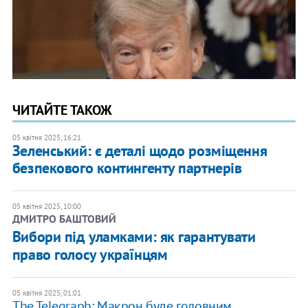
ЧИТАЙТЕ ТАКОЖ
05 квітня 2025, 16:21
Зеленський: є деталі щодо розміщення
безпекового контингенту партнерів
05 квітня 2025, 10:00
ДМИТРО БАШТОВИЙ
Вибори під уламками: як гарантувати
право голосу українцям
05 квітня 2025, 01:01
The Telegraph: Макрон буде головним