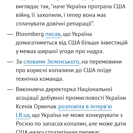
виглядає так, "наче Україна програла США
війну, її захопили, і тепер вона має
сплачувати довічні репарації".
Bloomberg
писав
, що Україна
домагатиметься від США більше інвестицій
у межах ширшої угоди про надра.
За
словами Зеленського
, на перемовини
про корисні копалини до США поїде
технічна команда.
Виконавча директорка Національної
асоціації добувної промисловості України
Ксенія Оринчак
розповіла в інтерв'ю
LB.ua
, що Україна не може конкурувати з
Росією по запасах копалин, але може дати
США низку стратегічних переваг.