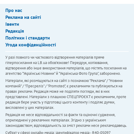
Про нас
Реклама на сайті
Івенти
Редакція
Політики і стандарти
Угода конфіденційності
У разі повного чи часткового відтворення матеріалів пряме
гіперпосилання на LB.ua обов'язкове! Передрук, копіювання,
відтворення або інше використання матеріалів, що містять посилання на
агентство "Українськi Новини" й "Українська Фото Група", заборонено.
Матеріали, які розміщуються на сайті з позначкою "Реклама" / "Новини
компаній" / "Пресреліз" / "Promoted", є рекламними та публікуються на
правах реклами. Редакція може не поділяти погляди, які в них
представлені. Матеріали з плашкою СПЕЦПРОЄКТ є рекламними, проте
редакція бере участь у підготовці цього контенту і поділяє думки,
висловлені у цих матеріалах.
Редакція не несе відповідальності за факти та оціночні судження,
оприлюднені у рекламних матеріалах. Згідно з українським
законодавством, відповідальність за зміст реклами несе рекламодавець.
Cуб'єкт у сфері онлайн-медіа; ідентифікатор медіа - R40-05097