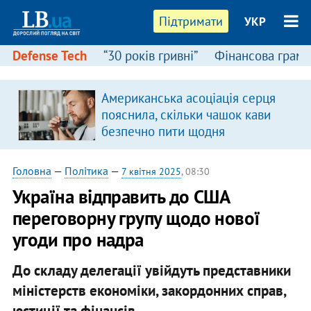
Підтримати
УКР
Defense Tech
“30 років гривні”
Фінансова грамо
Американська асоціація серця
пояснила, скільки чашок кави
безпечно пити щодня
Головна
—
Політика
—
7 квітня 2025
, 08:30
Україна відправить до США
переговорну групу щодо нової
угоди про надра
До складу делегації увійдуть представники
міністерств економіки, закордонних справ,
юстиції та фінансів.