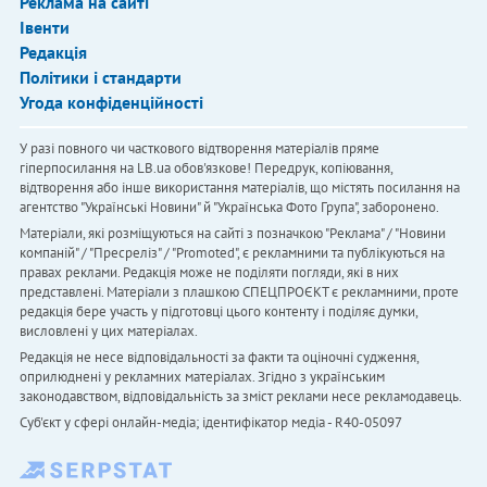
Реклама на сайті
Івенти
Редакція
Політики і стандарти
Угода конфіденційності
У разі повного чи часткового відтворення матеріалів пряме
гіперпосилання на LB.ua обов'язкове! Передрук, копіювання,
відтворення або інше використання матеріалів, що містять посилання на
агентство "Українськi Новини" й "Українська Фото Група", заборонено.
Матеріали, які розміщуються на сайті з позначкою "Реклама" / "Новини
компаній" / "Пресреліз" / "Promoted", є рекламними та публікуються на
правах реклами. Редакція може не поділяти погляди, які в них
представлені. Матеріали з плашкою СПЕЦПРОЄКТ є рекламними, проте
редакція бере участь у підготовці цього контенту і поділяє думки,
висловлені у цих матеріалах.
Редакція не несе відповідальності за факти та оціночні судження,
оприлюднені у рекламних матеріалах. Згідно з українським
законодавством, відповідальність за зміст реклами несе рекламодавець.
Cуб'єкт у сфері онлайн-медіа; ідентифікатор медіа - R40-05097