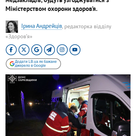
Міністерством охорони здоров’я.
Ірина Андрейців
, редакторка відділу
«Здоровʼя»
Додати LB.ua як бажане
джерело в Google