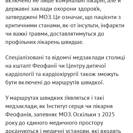
включено не лише комунальні лікарні, але й
державні заклади охорони здоров’я,
затверджені МОЗ. Це означає, що пацієнти з
критичними станами, як-от інсульти, інфаркти
чи важкі травми, доставлятимуться до
профільних лікарень швидше.
Спеціалізовані та відомчі медзаклади столиці
на кшталт Феофанії чи Центру дитячої
кардіології та кардіохірургії також зможуть
бути включені до маршрутів швидкої.
У маршрутах швидких з’являться і такі
медзаклади, як Інститут серця чи лікарня
Феофанія, запевняє МОЗ. Оскільки з 2025
року до єдиного медичного простору
доєднуються і медичні установи, які входять