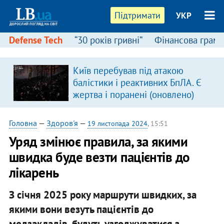
Підтримати
УКР
Defense Tech
“30 років гривні”
Фінансова грамо
Київ перебував під атакою
балістики і реактивних БпЛА. Є
жертва і поранені (оновлено)
Головна
—
Здоров'я
—
19 листопада 2024
, 15:51
Уряд змінює правила, за якими
швидка буде везти пацієнтів до
лікарень
З січня 2025 року маршрути швидких, за
якими вони везуть пацієнтів до
медзакладів, будуть узгоджуватися з