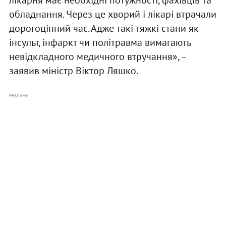
лікарня має необхідні потужності, фахівців та
обладнання. Через це хворий і лікарі втрачали
дорогоцінний час. Адже такі тяжкі стани як
інсульт, інфаркт чи політравма вимагають
невідкладного медичного втручання», –
заявив міністр Віктор Ляшко.
РЕКЛАМА