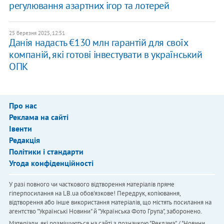
регулювання азартних ігор та лотерей
25 березня 2025, 12:51
Данія надасть €130 млн гарантій для своїх
компаній, які готові інвестувати в український
ОПК
Про нас
Реклама на сайті
Івенти
Редакція
Політики і стандарти
Угода конфіденційності
У разі повного чи часткового відтворення матеріалів пряме
гіперпосилання на LB.ua обов'язкове! Передрук, копіювання,
відтворення або інше використання матеріалів, що містять посилання на
агентство "Українськi Новини" й "Українська Фото Група", заборонено.
Матеріали, які розміщуються на сайті з позначкою "Реклама" / "Новини