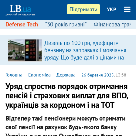
Підтримати
УКР
Defense Tech
“30 років гривні”
Фінансова грамо
Дизель по 100 грн, «дефіцит»
бензину на заправках і мовчання
уряду. Що буде далі з цінами на
пальне?
Головна
—
Економіка
—
Держава
—
26 березня 2025
, 13:38
Уряд спростив порядок отримання
пенсій і страхових виплат для ВПО,
українців за кордоном і на ТОТ
Відтепер такі пенсіонери можуть отримати
свої пенсії на рахунок будь-якого банку
України, а не лише Ощадбанку, як було до