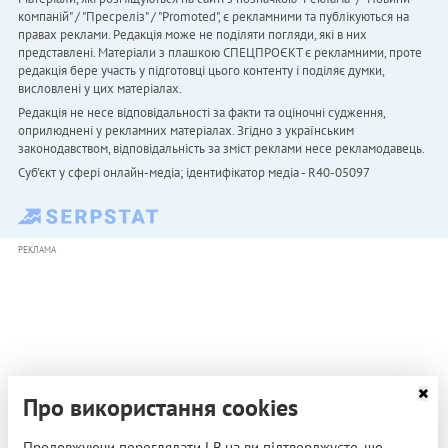
компаній" / "Пресреліз" / "Promoted", є рекламними та публікуються на
правах реклами. Редакція може не поділяти погляди, які в них
представлені. Матеріали з плашкою СПЕЦПРОЄКТ є рекламними, проте
редакція бере участь у підготовці цього контенту і поділяє думки,
висловлені у цих матеріалах.
Редакція не несе відповідальності за факти та оціночні судження,
оприлюднені у рекламних матеріалах. Згідно з українським
законодавством, відповідальність за зміст реклами несе рекламодавець.
Cуб'єкт у сфері онлайн-медіа; ідентифікатор медіа - R40-05097
РЕКЛАМА
Про використання cookies
Продовжуючи переглядати LB.ua ви підтверджуєте, що