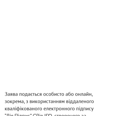
Заява подається особисто або онлайн,
зокрема, з використанням віддаленого
кваліфікованого електронного підпису
“Дія.Підпис” (“Дія ID”), створеного за