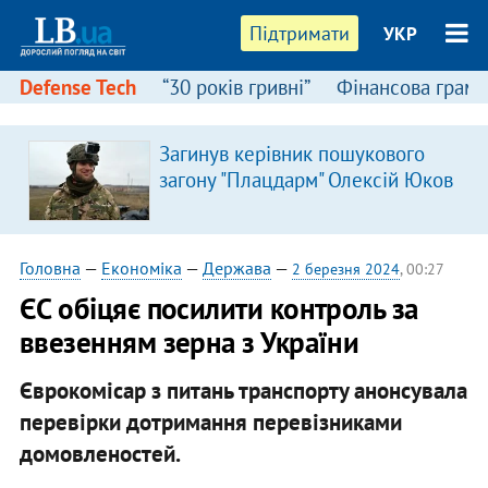
Підтримати
УКР
Defense Tech
“30 років гривні”
Фінансова грамо
Загинув керівник пошукового
я
загону "Плацдарм" Олексій Юков
Головна
—
Економіка
—
Держава
—
2 березня 2024
, 00:27
ЄС обіцяє посилити контроль за
ввезенням зерна з України
Єврокомісар з питань транспорту анонсувала
перевірки дотримання перевізниками
домовленостей.