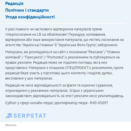
Редакція
Політики і стандарти
Угода конфіденційності
У разі повного чи часткового відтворення матеріалів пряме
гіперпосилання на LB.ua обов'язкове! Передрук, копіювання,
відтворення або інше використання матеріалів, що містять посилання на
агентство "Українськi Новини" й "Українська Фото Група", заборонено.
Матеріали, які розміщуються на сайті з позначкою "Реклама" / "Новини
компаній" / "Пресреліз" / "Promoted", є рекламними та публікуються на
правах реклами. Редакція може не поділяти погляди, які в них
представлені. Матеріали з плашкою СПЕЦПРОЄКТ є рекламними, проте
редакція бере участь у підготовці цього контенту і поділяє думки,
висловлені у цих матеріалах.
Редакція не несе відповідальності за факти та оціночні судження,
оприлюднені у рекламних матеріалах. Згідно з українським
законодавством, відповідальність за зміст реклами несе рекламодавець.
Cуб'єкт у сфері онлайн-медіа; ідентифікатор медіа - R40-05097
РЕКЛАМА