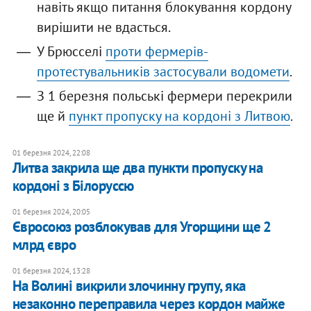
навіть якщо питання блокування кордону
вирішити не вдасться.
У Брюсселі
проти фермерів-
протестувальників застосували водомети
.
З 1 березня польські фермери перекрили
ще й
пункт пропуску на кордоні з Литвою
.
01 березня 2024, 22:08
Литва закрила ще два пункти пропуску на
кордоні з Білоруссю
01 березня 2024, 20:05
Євросоюз розблокував для Угорщини ще 2
млрд євро
01 березня 2024, 13:28
На Волині викрили злочинну групу, яка
незаконно переправила через кордон майже