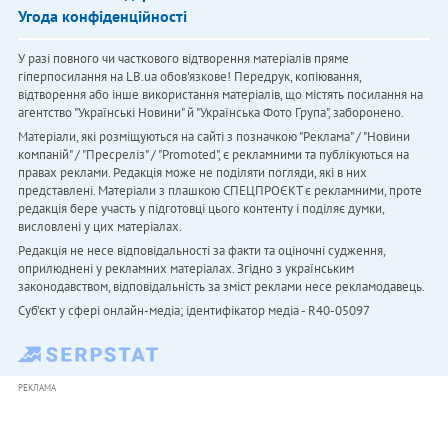
Угода конфіденційності
У разі повного чи часткового відтворення матеріалів пряме
гіперпосилання на LB.ua обов'язкове! Передрук, копіювання,
відтворення або інше використання матеріалів, що містять посилання на
агентство "Українськi Новини" й "Українська Фото Група", заборонено.
Матеріали, які розміщуються на сайті з позначкою "Реклама" / "Новини
компаній" / "Пресреліз" / "Promoted", є рекламними та публікуються на
правах реклами. Редакція може не поділяти погляди, які в них
представлені. Матеріали з плашкою СПЕЦПРОЄКТ є рекламними, проте
редакція бере участь у підготовці цього контенту і поділяє думки,
висловлені у цих матеріалах.
Редакція не несе відповідальності за факти та оціночні судження,
оприлюднені у рекламних матеріалах. Згідно з українським
законодавством, відповідальність за зміст реклами несе рекламодавець.
Cуб'єкт у сфері онлайн-медіа; ідентифікатор медіа - R40-05097
РЕКЛАМА