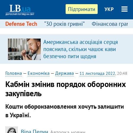
Підтримати
УКР
Defense Tech
“30 років гривні”
Фінансова грамо
Американська асоціація серця
пояснила, скільки чашок кави
безпечно пити щодня
Головна
—
Економіка
—
Держава
—
11 листопада 2022
, 20:48
Кабмін змінив порядок оборонних
закупівель
Кошти оборонзамовлення хочуть залишити
в Україні.
Віра Перун
, Авторка новин