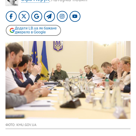
Додати LB.ua як бажане
джерело в Google
ФОТО: KMU.GOV.UA