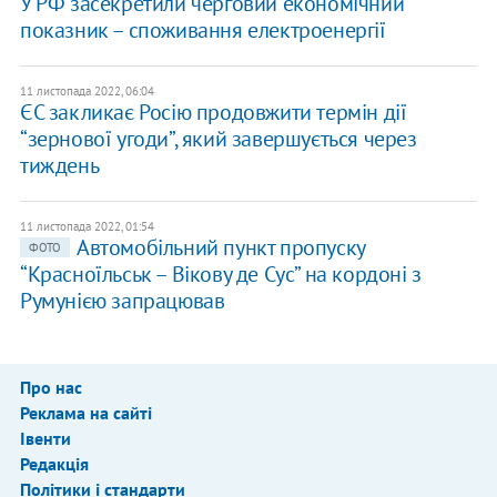
У РФ засекретили черговий економічний
показник – споживання електроенергії
11 листопада 2022, 06:04
ЄС закликає Росію продовжити термін дії
“зернової угоди”, який завершується через
тиждень
11 листопада 2022, 01:54
Автомобільний пункт пропуску
ФОТО
“Красноїльськ – Вікову де Сус” на кордоні з
Румунією запрацював
Про нас
Реклама на сайті
Івенти
Редакція
Політики і стандарти