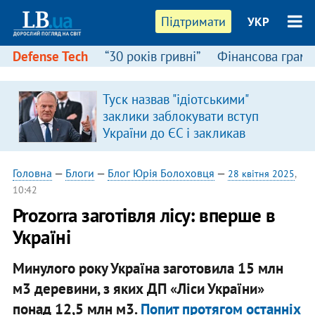
Підтримати
УКР
Defense Tech
“30 років гривні”
Фінансова грамо
:
Туск назвав "ідіотськими"
заклики заблокувати вступ
України до ЄС і закликав
припинити антиукраїнську
риторику
Головна
—
Блоги
—
Блог Юрія Болоховця
—
28 квітня 2025
,
10:42
Prozorra заготівля лісу: вперше в
Україні
Минулого року Україна заготовила 15 млн
м3 деревини, з яких ДП «Ліси України»
понад 12,5 млн м3.
Попит протягом останніх