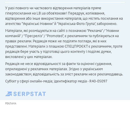
У разі повного чи часткового відтворення матеріалів пряме
гіперпосилання на LB.ua обов'язкове! Передрук, копіювання,
відтворення або інше використання матеріалів, що містять посилання на
агентство "Українськi Новини" й "Українська Фото Група", заборонено.
Матеріали, які розміщуються на сайті з позначкою "Реклама" / "Новини
компаній" / "Пресреліз" / "Promoted", є рекламними та публікуються на
правах реклами. Редакція може не поділяти погляди, які в них
представлені. Матеріали з плашкою СПЕЦПРОЄКТ є рекламними, проте
редакція бере участь у підготовці цього контенту і поділяє думки,
висловлені у цих матеріалах.
Редакція не несе відповідальності за факти та оціночні судження,
оприлюднені у рекламних матеріалах. Згідно з українським
законодавством, відповідальність за зміст реклами несе рекламодавець.
Cуб'єкт у сфері онлайн-медіа; ідентифікатор медіа - R40-05097
РЕКЛАМА