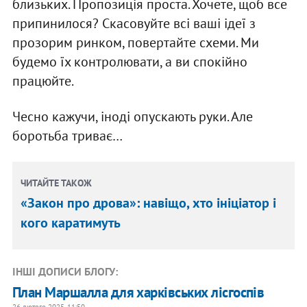
близьких. Пропозиція проста. Хочете, щоб все
припинилося? Скасовуйте всі ваші ідеї з
прозорим ринком, повертайте схеми. Ми
будемо їх контролювати, а ви спокійно
працюйте.
Чесно кажучи, іноді опускають руки. Але
боротьба триває…
ЧИТАЙТЕ ТАКОЖ
«Закон про дрова»: навіщо, хто ініціатор і
кого каратимуть
ІНШІ ДОПИСИ БЛОГУ:
План Маршалла для харківських лісгоспів
26 лютого 2025, 11:50