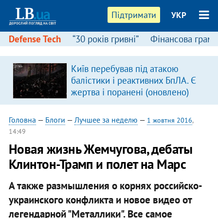
Підтримати
УКР
Defense Tech
“30 років гривні”
Фінансова грамо
Київ перебував під атакою
в
балістики і реактивних БпЛА. Є
жертва і поранені (оновлено)
Головна
—
Блоги
—
Лучшее за неделю
—
1 жовтня 2016
,
14:49
Новая жизнь Жемчугова, дебаты
Клинтон-Трамп и полет на Марс
А также размышления о корнях российско-
украинского конфликта и новое видео от
легендарной "Металлики". Все самое