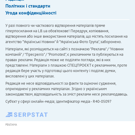
Політики і стандарти
Угода конфіденційності
У разі повного чи часткового відтворення матеріалів пряме
гіперпосилання на LB.ua обов'язкове! Передрук, копіювання,
відтворення або інше використання матеріалів, що містять посилання на
агентство "Українськi Новини" й "Українська Фото Група", заборонено.
Матеріали, які розміщуються на сайті з позначкою "Реклама" / "Новини
компаній" / "Пресреліз" / "Promoted", є рекламними та публікуються на
правах реклами. Редакція може не поділяти погляди, які в них
представлені. Матеріали з плашкою СПЕЦПРОЄКТ є рекламними, проте
редакція бере участь у підготовці цього контенту і поділяє думки,
висловлені у цих матеріалах.
Редакція не несе відповідальності за факти та оціночні судження,
оприлюднені у рекламних матеріалах. Згідно з українським
законодавством, відповідальність за зміст реклами несе рекламодавець.
Cуб'єкт у сфері онлайн-медіа; ідентифікатор медіа - R40-05097
РЕКЛАМА