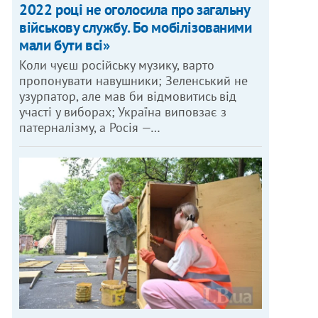
2022 році не оголосила про загальну
військову службу. Бо мобілізованими
мали бути всі»
Коли чуєш російську музику, варто
пропонувати навушники; Зеленський не
узурпатор, але мав би відмовитись від
участі у виборах; Україна виповзає з
патерналізму, а Росія —…