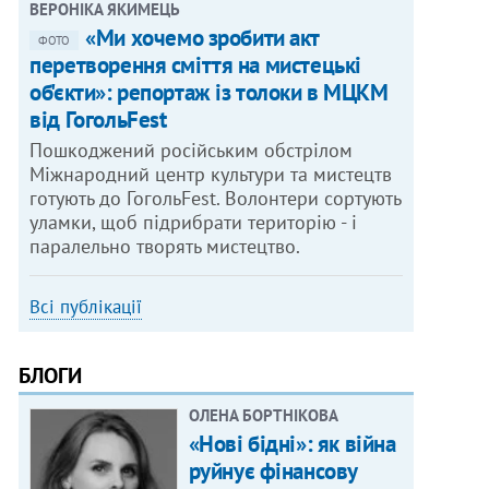
ВЕРОНІКА ЯКИМЕЦЬ
«Ми хочемо зробити акт
ФОТО
перетворення сміття на мистецькі
об'єкти»: репортаж із толоки в МЦКМ
від ГогольFest
Пошкоджений російським обстрілом
Міжнародний центр культури та мистецтв
готують до ГогольFest. Волонтери сортують
уламки, щоб підрибрати територію - і
паралельно творять мистецтво.
Всі публікації
БЛОГИ
ОЛЕНА БОРТНІКОВА
«Нові бідні»: як війна
руйнує фінансову