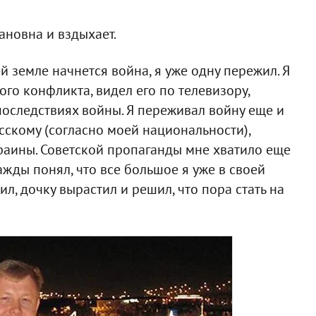
вановна и вздыхает.
ей земле начнется война, я уже одну пережил. Я
ого конфликта, видел его по телевизору,
последствиях войны. Я переживал войну еще и
усскому (согласно моей национальности),
краины. Советской пропаганды мне хватило еще
ажды понял, что все большое я уже в своей
л, дочку вырастил и решил, что пора стать на