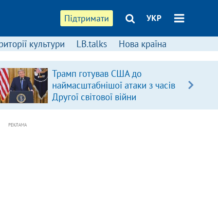
Підтримати
УКР
риторії культури
LB.talks
Нова країна
Трамп готував США до
наймасштабнішої атаки з часів
Другої світової війни
РЕКЛАМА