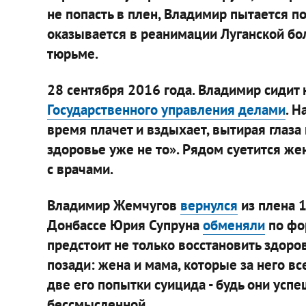
не попасть в плен, Владимир пытается по
оказывается в реанимации Луганской бол
тюрьме.
28 сентября 2016 года. Владимир сидит 
Государственного управления делами
. Н
время плачет и вздыхает, вытирая глаза
здоровье уже не то». Рядом суетится же
с врачами.
Владимир Жемчугов
вернулся
из плена 1
Донбассе Юрия Супруна
обменяли
по фо
предстоит не только восстановить здоров
позади: жена и мама, которые за него вс
две его попытки суицида - будь они усп
бессмысленной.