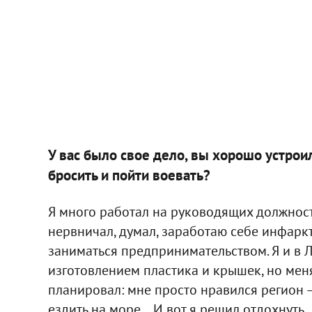
У вас было свое дело, вы хорошо устрои
бросить и пойти воевать?
Я много работал на руководящих должност
нервничал, думал, заработаю себе инфаркт.
заниматься предпринимательством. Я и в 
изготовлением пластика и крышек, но меня
планировал: мне просто нравился регион –
ездить на море… И вот я решил отдохнуть.