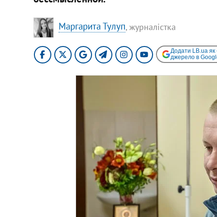
Маргарита Тулуп
, журналістка
Додати LB.ua як
джерело в Googl