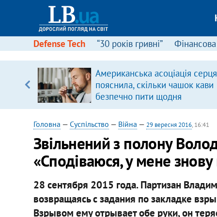
Defense Tech
“30 років гривні”
Фінансова
ою
Американська асоціація серця
пЛА. Є
пояснила, скільки чашок кави
лено)
безпечно пити щодня
Головна
—
Суспільство
—
Війна
—
29 вересня 2016
, 16:41
Звільнений з полону Воло
«Сподіваюся, у мене знову
28 сентября 2015 года. Партизан Влади
возвращаясь с задания по закладке взр
Взрывом ему отрывает обе руки, он теря