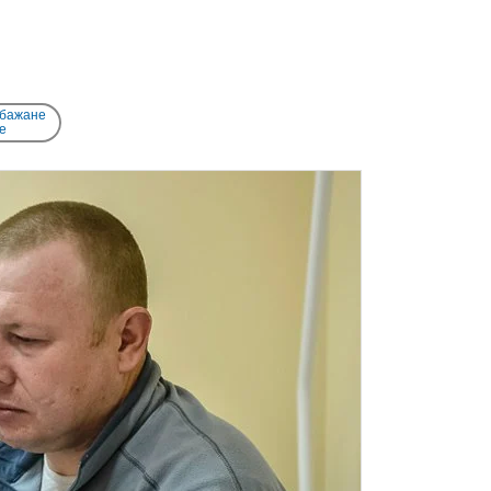
 бажане
e