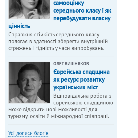
самооцінку
середнього класу і як
перебудувати власну
цінність
Справжня стійкість середнього класу
полягає в здатності зберегти внутрішній
стрижень і гідність у часи випробувань.
ОЛЕГ ВИШНЯКОВ
Єврейська спадщина
як ресурс розвитку
українських міст
Відповідальна робота з
єврейською спадщиною
може відкрити нові можливості для
туризму, освіти й міжнародної співпраці.
Усі дописи блогів