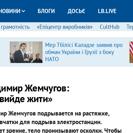
НОВИНИ
БЛОГИ
ДОСЬЄ
LB.LIVE
 грамотність
«Епіцентр виробників»
CultHub
Те
Мер Тбілісі Каладзе заявив про
обман України і Грузії з боку
НАТО
димир Жемчугов:
 вийде жити»
мир Жемчугов подрывается на растяжке,
ывчатки для подрыва электростанции.
ет зрение, тело пронизывают осколки. Чтобы