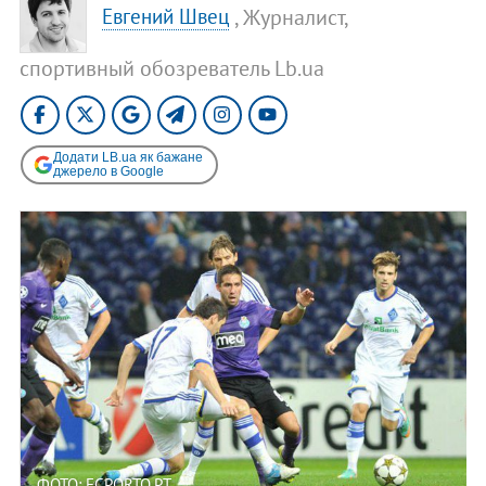
, Журналист,
Евгений Швец
спортивный обозреватель Lb.ua
Додати LB.ua як бажане
джерело в Google
ФОТО: FCPORTO.PT