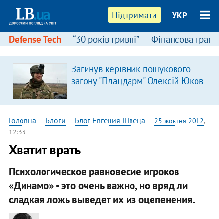
Підтримати
УКР
Defense Tech
“30 років гривні”
Фінансова грамо
:
Загинув керівник пошукового
загону "Плацдарм" Олексій Юков
Головна
—
Блоги
—
Блог Евгения Швеца
—
25 жовтня 2012
,
12:33
Хватит врать
Психологическое равновесие игроков
«Динамо» - это очень важно, но вряд ли
сладкая ложь выведет их из оцепенения.