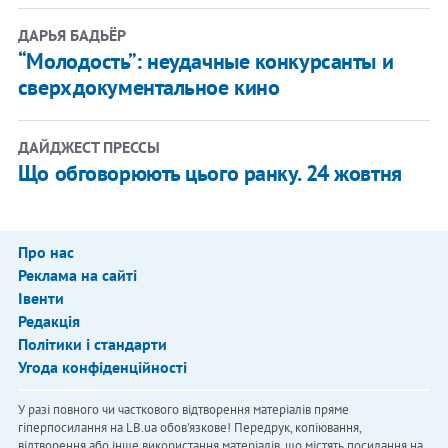
ДАРЬЯ БАДЬЁР
“Молодость”: неудачные конкурсанты и
сверхдокументальное кино
ДАЙДЖЕСТ ПРЕССЫ
Що обговорюють цього ранку. 24 жовтня
Про нас
Реклама на сайті
Івенти
Редакція
Політики і стандарти
Угода конфіденційності
У разі повного чи часткового відтворення матеріалів пряме
гіперпосилання на LB.ua обов'язкове! Передрук, копіювання,
відтворення або інше використання матеріалів, що містять посилання на