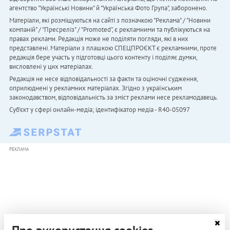
агентство "Українськi Новини" й "Українська Фото Група", заборонено.
Матеріали, які розміщуються на сайті з позначкою "Реклама" / "Новини
компаній" / "Пресреліз" / "Promoted", є рекламними та публікуються на
правах реклами. Редакція може не поділяти погляди, які в них
представлені. Матеріали з плашкою СПЕЦПРОЄКТ є рекламними, проте
редакція бере участь у підготовці цього контенту і поділяє думки,
висловлені у цих матеріалах.
Редакція не несе відповідальності за факти та оціночні судження,
оприлюднені у рекламних матеріалах. Згідно з українським
законодавством, відповідальність за зміст реклами несе рекламодавець.
Cуб'єкт у сфері онлайн-медіа; ідентифікатор медіа - R40-05097
РЕКЛАМА