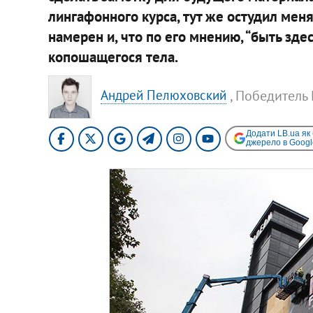
лингафонного курса, тут же остудил меня,
намерен и, что по его мнению, “быть здес
копошащегося тела.
, Победител
Андрей Пелюховский
Додати LB.ua як
джерело в Googl