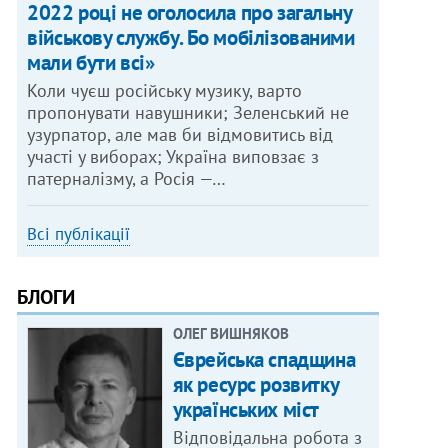
2022 році не оголосила про загальну
військову службу. Бо мобілізованими
мали бути всі»
Коли чуєш російську музику, варто
пропонувати навушники; Зеленський не
узурпатор, але мав би відмовитись від
участі у виборах; Україна виповзає з
патерналізму, а Росія —…
Всі публікації
БЛОГИ
ОЛЕГ ВИШНЯКОВ
Єврейська спадщина
як ресурс розвитку
українських міст
Відповідальна робота з