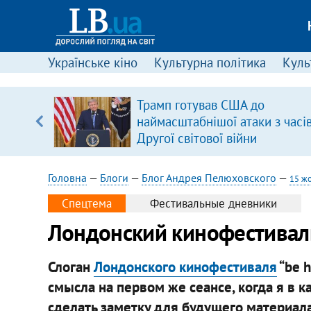
Українське кіно
Культурна політика
Культ
Трамп готував США до
, є
наймасштабнішої атаки з часі
Другої світової війни
Головна
—
Блоги
—
Блог Андрея Пелюховского
—
15 ж
Спецтема
Фестивальные дневники
Лондонский кинофестиваль
Слоган
Лондонского кинофестиваля
“be h
смысла на первом же сеансе, когда я в 
сделать заметку для будущего материала