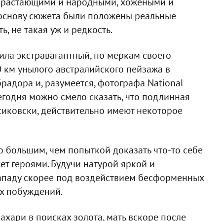
зарастающими и народными, хожеными и
 основу сюжета были положены реальные
ь, не такая уж и редкость.
ила экстравагантный, по меркам своего
0 км унылого австралийского пейзажа в
радора и, разумеется, фотографа National
сегодня можно смело сказать, что подлинная
сиковски, действительно имеют некоторое
 большим, чем попыткой доказать что-то себе
ет героями. Будучи натурой яркой и
кападу скорее под воздействием бесформенных
х побуждений.
ахари в поисках золота, мать вскоре после