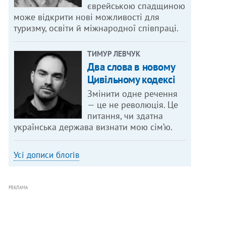
єврейською спадщиною
може відкрити нові можливості для
туризму, освіти й міжнародної співпраці.
ТИМУР ЛЕВЧУК
Два слова в новому
Цивільному кодексі
Змінити одне речення
— це не революція. Це
питання, чи здатна
українська держава визнати мою сім’ю.
Усі дописи блогів
РЕКЛАМА