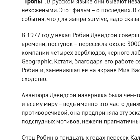
“Тропы”
. В русском языке они бывают не
нехожеными. Этот фильм – о последних. В
события, что для жанра survive, надо сказат
В 1977 году некая Робин Дэвидсон соверш
времени, поступок – пересекла около 300
компании четырех верблюдов, черного лаб
Geographic. Кстати, благодаря его работе 
Робин и, заменившая ее на экране Миа Ва
сходство.
Авантюра Дэвидсон наверняка была чем-то
и всему миру – ведь именно это часто движ
противоречивой, она предприняла эту эс
подспудных мотивов, нежели прагматичны
Отец Робин в тридцатых годах пересек Кал