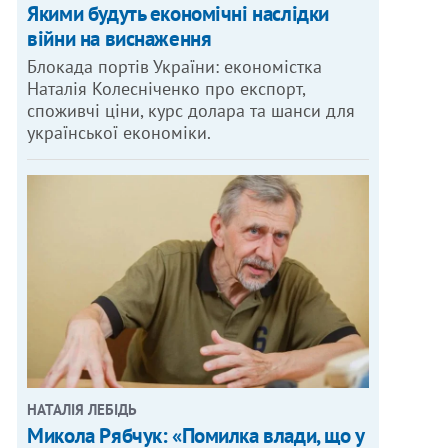
Якими будуть економічні наслідки
війни на виснаження
Блокада портів України: економістка
Наталія Колесніченко про експорт,
споживчі ціни, курс долара та шанси для
української економіки.
НАТАЛІЯ ЛЕБІДЬ
Микола Рябчук: «Помилка влади, що у