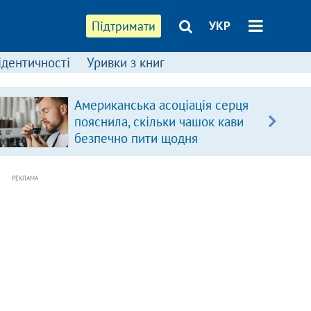
Підтримати
УКР
ідентичності
Уривки з книг
Американська асоціація серця
пояснила, скільки чашок кави
безпечно пити щодня
РЕКЛАМА