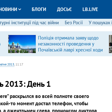
НОВИНИ
БЛОГИ
ДОСЬЄ
LB.LIVE
урні інституції під час війни
Без Росії
У пошуках 
Поліція отримала заяву щодо
в
незаконності проведення у
Почаївській лаврі хресної ходи
овтня 2013
, 11:17
 2013: День 1
ere” раскрылся во всей полноте своего
какой-то момент достал телефон, чтобы
, а джентльмен слева, прононсом диктора