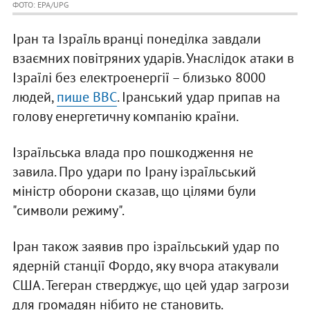
ФОТО: EPA/UPG
Іран та Ізраїль вранці понеділка завдали
взаємних повітряних ударів. Унаслідок атаки в
Ізраїлі без електроенергії – близько 8000
людей,
пише BBC
. Іранський удар припав на
голову енергетичну компанію країни.
Ізраїльська влада про пошкодження не
завила. Про удари по Ірану ізраїльський
міністр оборони сказав, що цілями були
"символи режиму".
Іран також заявив про ізраїльський удар по
ядерній станції Фордо, яку вчора атакували
США. Тегеран стверджує, що цей удар загрози
для громадян нібито не становить.