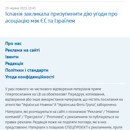
23 червня 2025, 10:43
Іспанія закликала призупинити дію угоди про
асоціацію між ЄС та Ізраїлем
Про нас
Реклама на сайті
Івенти
Редакція
Політики і стандарти
Угода конфіденційності
У разі повного чи часткового відтворення матеріалів пряме
гіперпосилання на LB.ua обов'язкове! Передрук, копіювання,
відтворення або інше використання матеріалів, що містять посилання на
агентство "Українськi Новини" й "Українська Фото Група", заборонено.
Матеріали, які розміщуються на сайті з позначкою "Реклама" / "Новини
компаній" / "Пресреліз" / "Promoted", є рекламними та публікуються на
правах реклами. Редакція може не поділяти погляди, які в них
представлені. Матеріали з плашкою СПЕЦПРОЄКТ є рекламними, проте