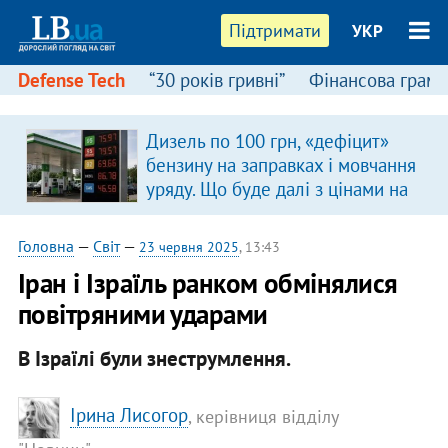
Підтримати
УКР
Defense Tech
“30 років гривні”
Фінансова грамо
Дизель по 100 грн, «дефіцит»
бензину на заправках і мовчання
уряду. Що буде далі з цінами на
пальне?
Головна
—
Світ
—
23 червня 2025
, 13:43
Іран і Ізраїль ранком обмінялися
повітряними ударами
В Ізраїлі були знеструмлення.
Ірина Лисогор
, керівниця відділу