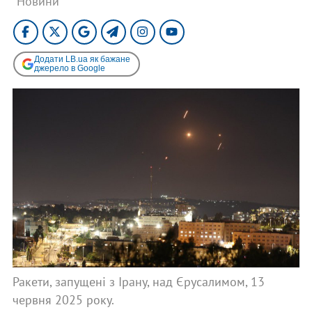
"Новини"
Додати LB.ua як бажане
джерело в Google
Ракети, запущені з Ірану, над Єрусалимом, 13
червня 2025 року.