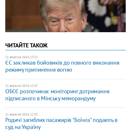
ЧИТАЙТЕ ТАКОЖ
21 вересня 2014, 13:21
ЄС закликав бойовиків до повного виконання
режиму припинення вогню
21 вересня 2014, 12:47
ОБСЄ розпочинає моніторинг дотримання
підписаного в Мінську меморандуму
21 вересня 2014, 12:33
Родичі загиблих пасажирів "Боїнга" подають в
суд на Україну