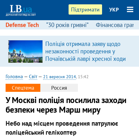
Підтримати
УКР
Defense Tech
“30 років гривні”
Фінансова грамо
:
Поліція отримала заяву щодо
незаконності проведення у
Почаївській лаврі хресної ходи
Головна
—
Світ
—
21 вересня 2014
, 15:42
Спецтема
Россия
У Москві поліція посилила заходи
безпеки через Марш миру
Небо над місцем проведення патрулює
поліцейський гелікоптер