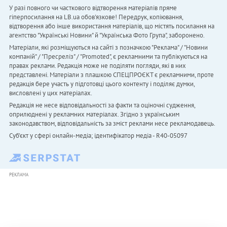
У разі повного чи часткового відтворення матеріалів пряме
гіперпосилання на LB.ua обов'язкове! Передрук, копіювання,
відтворення або інше використання матеріалів, що містять посилання на
агентство "Українськi Новини" й "Українська Фото Група", заборонено.
Матеріали, які розміщуються на сайті з позначкою "Реклама" / "Новини
компаній" / "Пресреліз" / "Promoted", є рекламними та публікуються на
правах реклами. Редакція може не поділяти погляди, які в них
представлені. Матеріали з плашкою СПЕЦПРОЄКТ є рекламними, проте
редакція бере участь у підготовці цього контенту і поділяє думки,
висловлені у цих матеріалах.
Редакція не несе відповідальності за факти та оціночні судження,
оприлюднені у рекламних матеріалах. Згідно з українським
законодавством, відповідальність за зміст реклами несе рекламодавець.
Cуб'єкт у сфері онлайн-медіа; ідентифікатор медіа - R40-05097
РЕКЛАМА