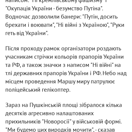
написом: "Ні кремлівському фашизму" і
"Окупація України - безумство Путіна".
Водночас дозволили банери: "Путін, досить
брехати і воювати", "Ні війні з Україною", "Руки
геть від України".
Після проходу рамок організатори роздають
учасникам стрічки кольорів прапорів України
та РФ, а також значки з написом "Ні війні" на
тлі державних прапорів України і РФ. Небо над
місцем проведення Маршу миру патрулює
поліцейський гелікоптер.
Зараз на Пушкінській площі зібралося кілька
десятків агресивно налаштованих
прихильників "Новоросії" у військовій формі.
"Ми будемо цих виродків мочити", - сказав