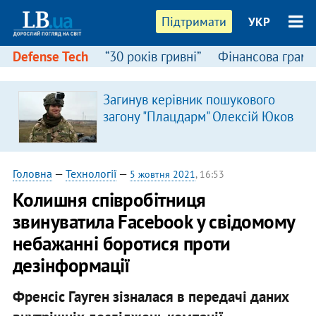
Підтримати
УКР
Defense Tech
“30 років гривні”
Фінансова грамо
Загинув керівник пошукового
загону "Плацдарм" Олексій Юков
Головна
—
Технології
—
5 жовтня 2021
, 16:53
Колишня співробітниця
звинуватила Facebook у свідомому
небажанні боротися проти
дезінформації
Френсіс Гауген зізналася в передачі даних