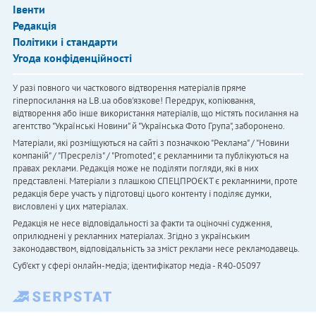
Івенти
Редакція
Політики і стандарти
Угода конфіденційності
У разі повного чи часткового відтворення матеріалів пряме
гіперпосилання на LB.ua обов'язкове! Передрук, копіювання,
відтворення або інше використання матеріалів, що містять посилання на
агентство "Українськi Новини" й "Українська Фото Група", заборонено.
Матеріали, які розміщуються на сайті з позначкою "Реклама" / "Новини
компаній" / "Пресреліз" / "Promoted", є рекламними та публікуються на
правах реклами. Редакція може не поділяти погляди, які в них
представлені. Матеріали з плашкою СПЕЦПРОЄКТ є рекламними, проте
редакція бере участь у підготовці цього контенту і поділяє думки,
висловлені у цих матеріалах.
Редакція не несе відповідальності за факти та оціночні судження,
оприлюднені у рекламних матеріалах. Згідно з українським
законодавством, відповідальність за зміст реклами несе рекламодавець.
Cуб'єкт у сфері онлайн-медіа; ідентифікатор медіа - R40-05097