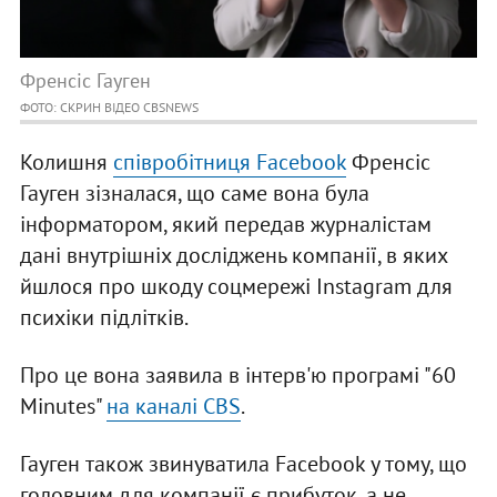
Френсіс Гауген
ФОТО: СКРИН ВІДЕО CBSNEWS
Колишня
співробітниця Facebook
Френсіс
Гауген зізналася, що саме вона була
інформатором, який передав журналістам
дані внутрішніх досліджень компанії, в яких
йшлося про шкоду соцмережі Instagram для
психіки підлітків.
Про це вона заявила в інтерв'ю програмі "60
Minutes"
на каналі CBS
.
Гауген також звинуватила Facebook у тому, що
головним для компанії є прибуток, а не