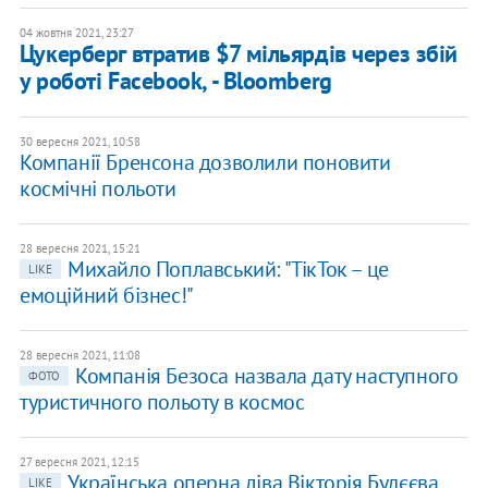
04 жовтня 2021, 23:27
Цукерберг втратив $7 мільярдів через збій
у роботі Facebook, - Bloomberg
30 вересня 2021, 10:58
Компанії Бренсона дозволили поновити
космічні польоти
28 вересня 2021, 15:21
Михайло Поплавський: "ТікТок – це
LIKE
емоційний бізнес!"
28 вересня 2021, 11:08
Компанія Безоса назвала дату наступного
ФОТО
туристичного польоту в космос
27 вересня 2021, 12:15
Українська оперна діва Вікторія Булєєва
LIKE