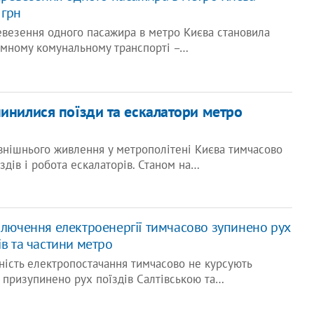
 грн
ревезення одного пасажира в метро Києва становила
земному комунальному транспорті –…
пинилися поїзди та ескалатори метро
внішнього живлення у метрополітені Києва тимчасово
здів і робота ескалаторів. Станом на…
ключення електроенергії тимчасово зупинено рух
ів та частини метро
тність електропостачання тимчасово не курсують
, призупинено рух поїздів Салтівською та…