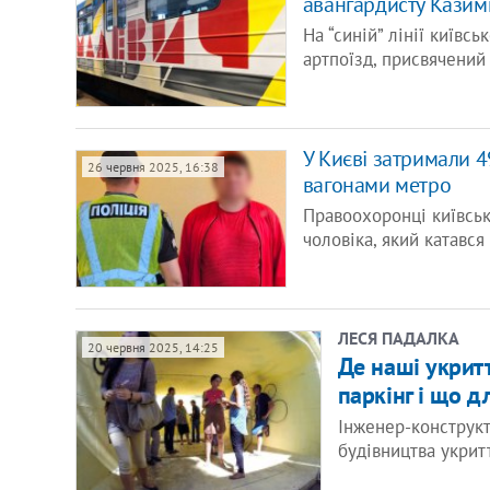
авангардисту Казим
На “синій” лінії київс
артпоїзд, присвячений
У Києві затримали 4
26 червня 2025, 16:38
вагонами метро
Правоохоронці київськ
чоловіка, який катавс
ЛЕСЯ ПАДАЛКА
20 червня 2025, 14:25
Де наші укритт
паркінг і що 
Інженер-конструкт
будівництва укритт