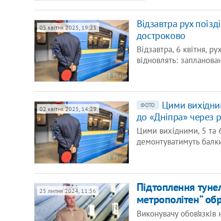
Відзавтра рух поїзді
05 квітня 2025, 19:25
достроково
Відзавтра, 6 квітня, ру
відновлять: запланов
Цими вихідним
ФОТО
02 квітня 2025, 14:29
до «Дніпра» через 
Цими вихідними, 5 та 
демонтуватимуть балки
Підтоплення тунел
25 липня 2024, 11:56
метрополітен” об
Виконувачу обов’язків