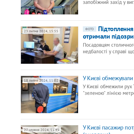
запобіжний захід у ви
Підтоплення 
ФОТО
23 липня 2024, 15:55
отримали підозри
Посадовцям столичног
недбалості у справі щ
У Києві обмежували 
18 липня 2024, 11:02
У Києві обмежили рух 
"зеленою" лінією метр
У Києві пасажир пот
27 червня 2024, 11:49