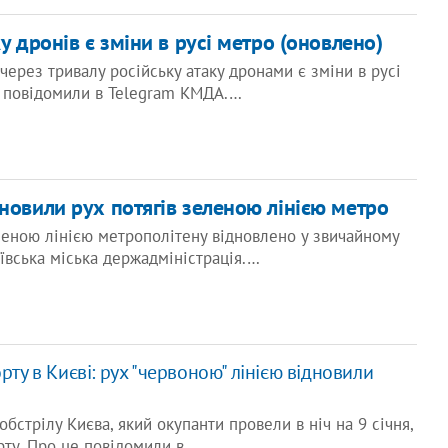
ку дронів є зміни в русі метро (оновлено)
 через тривалу російську атаку дронами є зміни в русі
е повідомили в Telegram КМДА.…
новили рух потягів зеленою лінією метро
еленою лінією метрополітену відновлено у звичайному
ївська міська держадміністрація.…
рту в Києві: рух "червоною" лінією відновили
бстрілу Києва, який окупанти провели в ніч на 9 січня,
орту. Про це повідомили в…