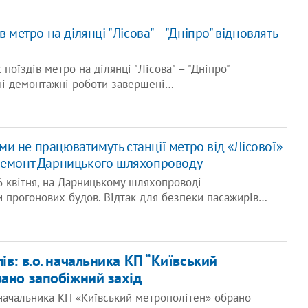
в метро на ділянці "Лісова" – "Дніпро" відновлять
х поїздів метро на ділянці "Лісова" – "Дніпро"
ані демонтажні роботи завершені…
и не працюватимуть станції метро від «Лісової»
ремонт Дарницького шляхопроводу
6 квітня, на Дарницькому шляхопроводі
 прогонових будов. Відтак для безпеки пасажирів…
ів: в.о. начальника КП “Київський
рано запобіжний захід
 начальника КП «Київський метрополітен» обрано