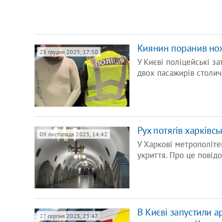
Киянин поранив нож
25 грудня 2025, 17:50
У Києві поліцейські з
двох пасажирів столич
Рух потягів харківс
09 листопада 2025, 14:42
У Харкові метрополіте
укриття. Про це пові
В Києві запустили а
27 серпня 2025, 23:47