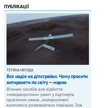
ПУБЛІКАЦІЇ
ТЕТЯНА НЕГОДА
Вся надія на діпстрайки. Чому просити
антиракети по світу — марно
Вільних засобів для відбиття
«невідворотних» ракет у партнерів
практично немає, альтернативні
комплекси розвиваються повільно. Тож