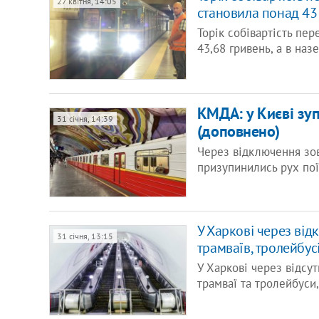
27 квітня, 14:05
становила понад 43
Торік собівартість пе
43,68 гривень, а в на
КМДА: у Києві зу
31 січня, 14:39
(доповнено)
Через відключення зо
призупинились рух пої
У Харкові через від
31 січня, 13:15
трамваїв, тролейбус
У Харкові через відсу
трамваї та тролейбуси