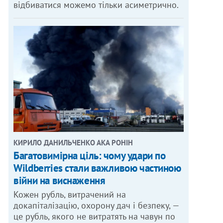
відбиватися можемо тільки асиметрично.
КИРИЛО ДАНИЛЬЧЕНКО АКА РОНІН
Багатовимірна ціль: чому удари по
Wildberries стали важливою частиною
війни на виснаження
Кожен рубль, витрачений на
докапіталізацію, охорону дач і безпеку, —
це рубль, якого не витратять на чавун по