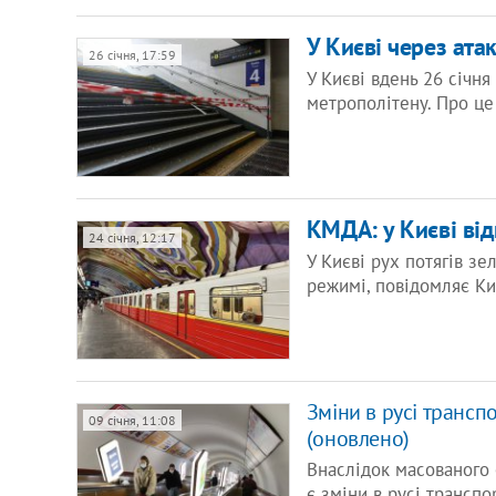
У Києві через ата
26 січня, 17:59
У Києві вдень 26 січня
метрополітену. Про ц
КМДА: у Києві від
24 січня, 12:17
У Києві рух потягів з
режимі, повідомляє Ки
Зміни в русі транспо
09 січня, 11:08
(оновлено)
Внаслідок масованого о
є зміни в русі трансп