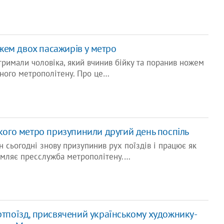
ем двох пасажирів у метро
атримали чоловіка, який вчинив бійку та поранив ножем
ного метрополітену. Про це…
ького метро призупинили другий день поспіль
н сьогодні знову призупинив рух поїздів і працює як
домляє пресслужба метрополітену.…
ртпоїзд, присвячений українському художнику-