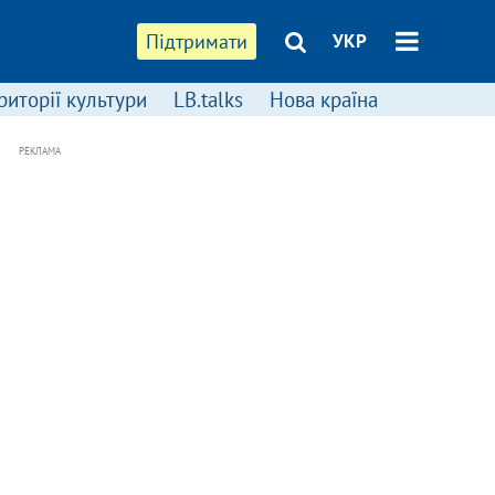
Підтримати
УКР
риторії культури
LB.talks
Нова країна
РЕКЛАМА