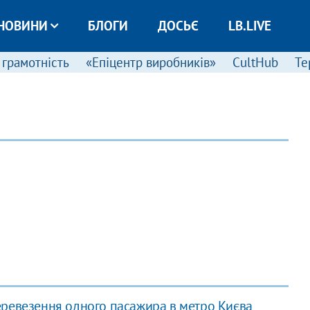
НОВИНИ
БЛОГИ
ДОСЬЄ
LB.LIVE
 грамотність
«Епіцентр виробників»
CultHub
Те
перевезення одного пасажира в метро Києва