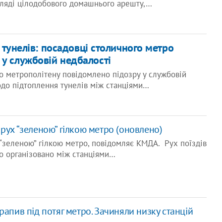
гляді цілодобового домашнього арешту,…
тунелів: посадовці столичного метро
 у службовій недбалості
о метрополітену повідомлено підозру у службовій
одо підтоплення тунелів між станціями…
рух “зеленою” гілкою метро (оновлено)
“зеленою” гілкою метро, повідомляє КМДА. Рух поїздів
о організовано між станціями…
рапив під потяг метро. Зачиняли низку станцій