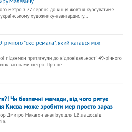
иру Малевичу
ького метро з 27 серпня до кінця жовтня курсуватиме
 українському художнику-авангардисту…
9-річного "екстремала", який катався між
ої підземки притягнули до відповідальності 49-річного
я між вагонами метро. Про це…
я?! Чи безпечні мамади, від чого рятує
для Києва може зробити мер просто зараз
ор Дмитро Макагон аналізує для LB.ua досвід
ів.