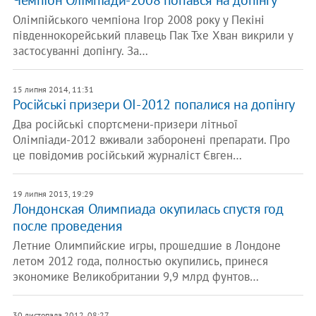
Чемпіон Олімпіади-2008 попався на допінгу
Олімпійського чемпіона Ігор 2008 року у Пекіні
південнокорейський плавець Пак Тхе Хван викрили у
застосуванні допінгу. За…
15 липня 2014, 11:31
Російські призери ОІ-2012 попалися на допінгу
Два російські спортсмени-призери літньої
Олімпіади-2012 вживали заборонені препарати. Про
це повідомив російський журналіст Євген…
19 липня 2013, 19:29
Лондонская Олимпиада окупилась спустя год
после проведения
Летние Олимпийские игры, прошедшие в Лондоне
летом 2012 года, полностью окупились, принеся
экономике Великобритании 9,9 млрд фунтов…
30 листопада 2012, 08:27