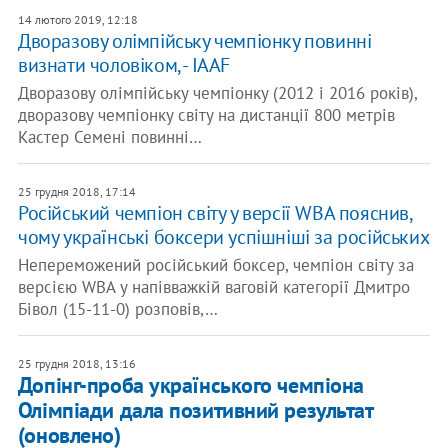
14 лютого 2019, 12:18
Дворазову олімпійську чемпіонку повинні
визнати чоловіком, - IAAF
Дворазову олімпійську чемпіонку (2012 і 2016 років),
дворазову чемпіонку світу на дистанції 800 метрів
Кастер Семені повинні…
25 грудня 2018, 17:14
Російський чемпіон світу у версії WBA пояснив,
чому українські боксери успішніші за російських
Непереможений російський боксер, чемпіон світу за
версією WBA у напівважкій ваговій категорії Дмитро
Бівол (15-11-0) розповів,…
25 грудня 2018, 13:16
Допінг-проба українського чемпіона
Олімпіади дала позитивний результат
(оновлено)