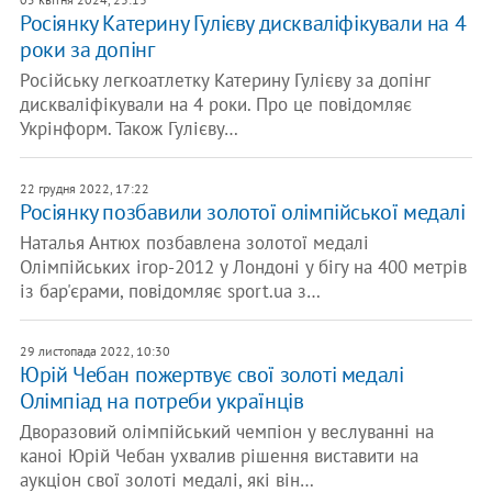
Росіянку Катерину Гулієву дискваліфікували на 4
роки за допінг
Російську легкоатлетку Катерину Гулієву за допінг
дискваліфікували на 4 роки. Про це повідомляє
Укрінформ. Також Гулієву…
22 грудня 2022, 17:22
Росіянку позбавили золотої олімпійської медалі
Наталья Антюх позбавлена золотої медалі
Олімпійських ігор-2012 у Лондоні у бігу на 400 метрів
із бар'єрами, повідомляє sport.ua з…
29 листопада 2022, 10:30
Юрій Чебан пожертвує свої золоті медалі
Олімпіад на потреби українців
Дворазовий олімпійський чемпіон у веслуванні на
каноі Юрій Чебан ухвалив рішення виставити на
аукціон свої золоті медалі, які він…