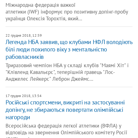
Міжнародна федерація важкої
атлетики (IWF) інформує про позитивну допінг-пробу
українця Олексія Торохтія, який…
22 грудня 2018, 12:59
Легенда НБА заявив, що клубами НФЛ володіють
білі люди похилого віку з ментальністю
рабовласників
Триразовий чемпіон НБА у складі клубів "Маямі Хіт" і
"Клівленд Кавальєрс", теперішній гравець "Лос-
Анджелес Лейкерс" Леброн Джеймс…
17 грудня 2018, 13:54
Російські спортсмени, викриті на застосуванні
допінгу, не збираються повертати олімпійські
нагороди
Всеросійська федерація легкої атлетики (ВФЛА) у
відповідь на звернення Олімпійського комітету Росії