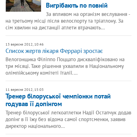
Вигрібають по повній
За впливом на організм веслування -
на третьому місці після велоспорту та тріатлону. За
сім хвилин на дистанції атлети втрачають…
13 вересня 2012, 10:46
Список жертв лікаря Феррарі зростає
Велогонщика Філіппо Поццато дискваліфіковано на
три місяці. Таке рішення ухвалили в Національному
олімпійському комітеті Італії.…
11 вересня 2012, 15:03
Тренер білоруської чемпіонки потай
годував її допінгом
Тренер білоруської легкоатлетки Надії Остапчук додав
допінг в її їжу без відома самої спортсменки, заявив
директор національного…