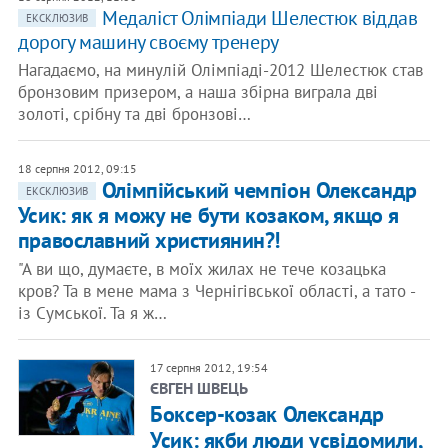
Медаліст Олімпіади Шелестюк віддав
ЕКСКЛЮЗИВ
дорогу машину своєму тренеру
Нагадаємо, на минулій Олімпіаді-2012 Шелестюк став
бронзовим призером, а наша збірна виграла дві
золоті, срібну та дві бронзові…
18 серпня 2012, 09:15
Олімпійський чемпіон Олександр
ЕКСКЛЮЗИВ
Усик: як я можу не бути козаком, якщо я
православний християнин?!
"А ви що, думаєте, в моїх жилах не тече козацька
кров? Та в мене мама з Чернігівської області, а тато -
із Сумської. Та я ж…
17 серпня 2012, 19:54
ЄВГЕН ШВЕЦЬ
Боксер-козак Олександр
Усик: якби люди усвідомили,