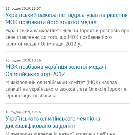
23 грудня 2019, 13:07
Український важкоатлет відреагував на рішення
МОК позбавити його золотої медалі
Український важкоатлет Олексій Торохтій розповів про
своє ставлення до того, що МОК позбавив його
золотої медалі Олімпіади-2012 у…
20 грудня 2019, 10:56
МОК позбавив українця золотої медалі
Олімпійських ігор-2012
Міжнародний олімпійський комітет (МОК) наклав
санкції на українського важкоатлета Олексія Торохтія.
Організація позбавила…
18 грудня 2019, 19:26
Українського олімпійського чемпіона
дискваліфіковано за допінг
Міжнародна федерація важкої атлетики (IWF) на