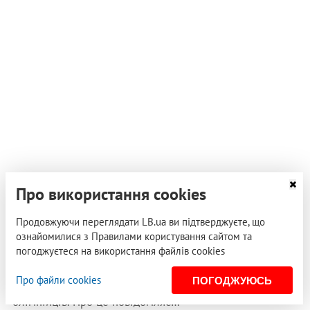
Про використання cookies
15 серпня 2012, 15:55
Продовжуючи переглядати LB.ua ви підтверджуєте, що
Янукович особисто привітає українських
ознайомилися з Правилами користування сайтом та
олімпійців
погоджуєтеся на використання файлів cookies
У четвер, 16 серпня, Президент Віктор Янукович
Про файли cookies
ПОГОДЖУЮСЬ
візьме участь у церемонії привітання українських
олімпійців. Про це повідомляє…