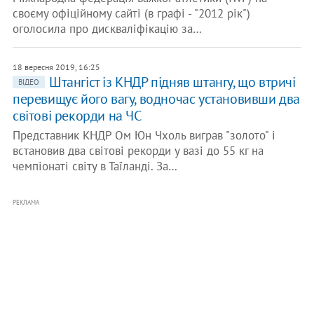
своєму офіційному сайті (в графі - "2012 рік")
оголосила про дискваліфікацію за…
18 вересня 2019, 16:25
Штангіст із КНДР підняв штангу, що втричі
ВІДЕО
перевищує його вагу, водночас установивши два
світові рекорди на ЧС
Представник КНДР Ом Юн Чхоль виграв "золото" і
встановив два світові рекорди у вазі до 55 кг на
чемпіонаті світу в Таїланді. За…
РЕКЛАМА