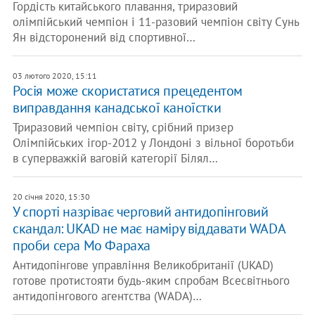
Гордість китайського плавання, триразовий
олімпійський чемпіон і 11-разовий чемпіон світу Сунь
Ян відсторонений від спортивної…
03 лютого 2020, 15:11
Росія може скористатися прецедентом
виправдання канадської каноїстки
Триразовий чемпіон світу, срібний призер
Олімпійських ігор-2012 у Лондоні з вільної боротьби
в суперважкій ваговій категорії Білял…
20 січня 2020, 15:30
У спорті назріває черговий антидопінговий
скандал: UKAD не має наміру віддавати WADA
проби сера Мо Фараха
Антидопінгове управління Великобританії (UKAD)
готове протистояти будь-яким спробам Всесвітнього
антидопінгового агентства (WADA)…