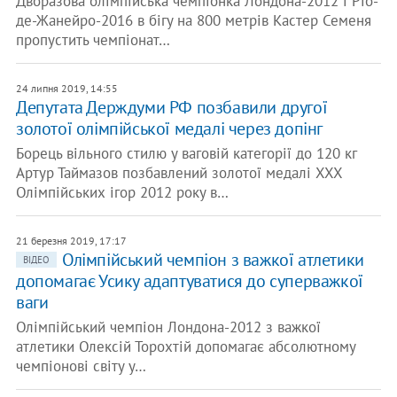
Дворазова олімпійська чемпіонка Лондона-2012 і Ріо-
де-Жанейро-2016 в бігу на 800 метрів Кастер Семеня
пропустить чемпіонат…
24 липня 2019, 14:55
Депутата Держдуми РФ позбавили другої
золотої олімпійської медалі через допінг
Борець вільного стилю у ваговій категорії до 120 кг
Артур Таймазов позбавлений золотої медалі XXX
Олімпійських ігор 2012 року в…
21 березня 2019, 17:17
Олімпійський чемпіон з важкої атлетики
ВІДЕО
допомагає Усику адаптуватися до суперважкої
ваги
Олімпійський чемпіон Лондона-2012 з важкої
атлетики Олексій Торохтій допомагає абсолютному
чемпіонові світу у…