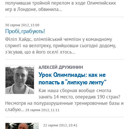
получившая тройной перелом в ходе Олимпийских
игр в Лондоне, обвинила…
30 серпня 2012, 15:00
Пробі, грабують!
Філіп Хайдс, олімпійський чемпіон у командному
спринті на велотреку, прийшовши сьогодні додому,
з'ясував, що в його оселі хтось…
АЛЕКСЕЙ ДРУЖИНИН
Урок Олимпиады: как не
попасть в “липкую ленту”
Как наша сборная вообще смогла
занять 14 место, опередив 190 стран?
Несмотря на полуразрушенные тренировочные базы и
слабую…
28 серпня 2012, 11:11
22 серпня 2012, 10:41