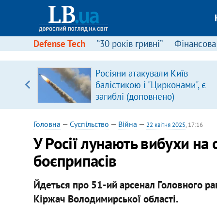
Defense Tech
“30 років гривні”
Фінансова
Росіяни атакували Київ
балістикою і "Цирконами", є
вщині
загиблі (доповнено)
і –
ах
Головна
—
Суспільство
—
Війна
—
22 квітня 2025
, 17:16
У Росії лунають вибухи на
боєприпасів
Йдеться про 51-ий арсенал Головного ра
Кіржач Володимирської області.