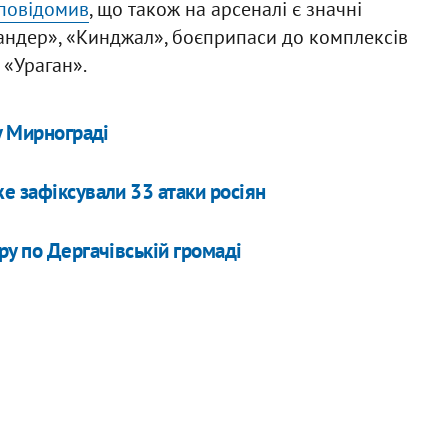
повідомив
, що також на арсеналі є значні
кандер», «Кинджал», боєприпаси до комплексів
 «Ураган».
у Мирнограді
е зафіксували 33 атаки росіян
ру по Дергачівській громаді