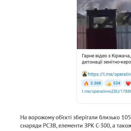
На ворожому об’єкті зберігали близько 105
снаряди РСЗВ, елементи ЗРК С-300, а також