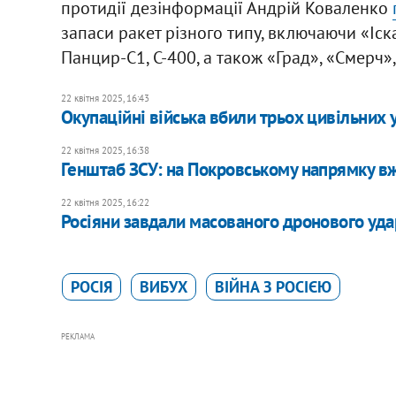
протидії дезінформації Андрій Коваленко
запаси ракет різного типу, включаючи «Іс
Панцир-С1, С-400, а також «Град», «Смерч»,
22 квітня 2025, 16:43
Окупаційні війська вбили трьох цивільних 
22 квітня 2025, 16:38
Генштаб ЗСУ: на Покровському напрямку вж
22 квітня 2025, 16:22
Росіяни завдали масованого дронового уда
РОСІЯ
ВИБУХ
ВІЙНА З РОСІЄЮ
РЕКЛАМА