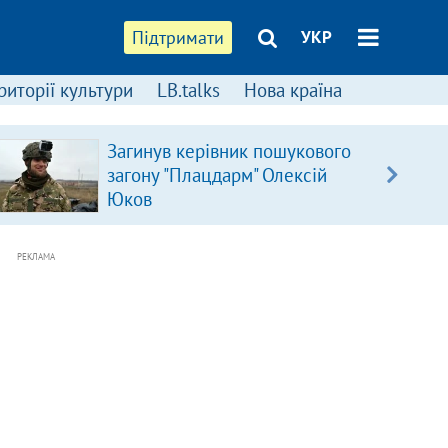
Підтримати
УКР
риторії культури
LB.talks
Нова країна
Загинув керівник пошукового
загону "Плацдарм" Олексій
Юков
РЕКЛАМА