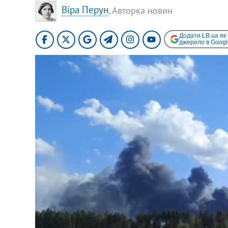
Віра Перун
, Авторка новин
Додати LB.ua як
джерело в Googl