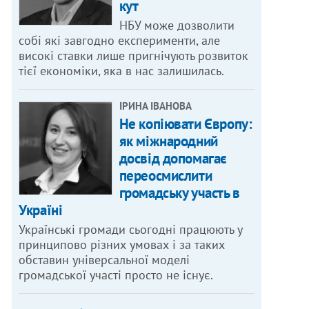
кут
НБУ може дозволити
собі які завгодно експерименти, але
високі ставки лише пригнічують розвиток
тієї економіки, яка в нас залишилась.
ІРИНА ІВАНОВА
Не копіювати Європу:
як міжнародний
досвід допомагає
переосмислити
громадську участь в
Україні
Українські громади сьогодні працюють у
принципово різних умовах і за таких
обставин універсальної моделі
громадської участі просто не існує.