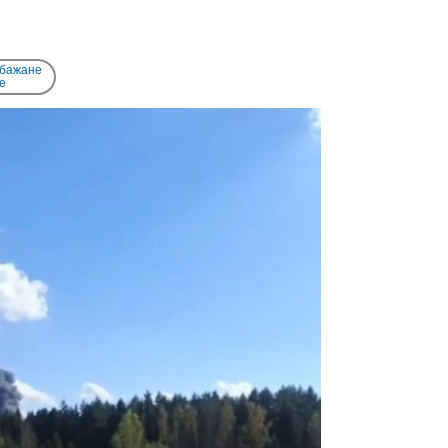
 бажане
e