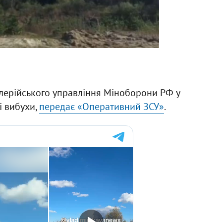
илерійського управління Міноборони РФ у
і вибухи,
передає «Оперативний ЗСУ»
.