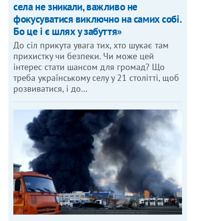
села не зникали, важливо не
фокусуватися виключно на самих собі.
Бо це і є шлях у забуття»
До сіл прикута увага тих, хто шукає там
прихистку чи безпеки. Чи може цей
інтерес стати шансом для громад? Що
треба українському селу у 21 столітті, щоб
розвиватися, і до…