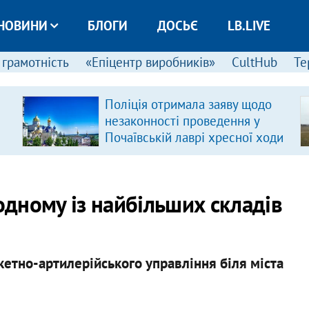
НОВИНИ
БЛОГИ
ДОСЬЄ
LB.LIVE
 грамотність
«Епіцентр виробників»
CultHub
Те
Поліція отримала заяву щодо
незаконності проведення у
Почаївській лаврі хресної ходи
 одному із найбільших складів
кетно-артилерійського управління біля міста