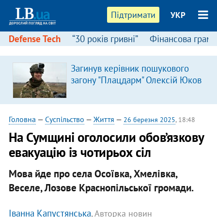
Підтримати
УКР
Defense Tech
“30 років гривні”
Фінансова грамо
Загинув керівник пошукового
загону "Плацдарм" Олексій Юков
Головна
—
Суспільство
—
Життя
—
26 березня 2025
, 18:48
На Сумщині оголосили обов’язкову
евакуацію із чотирьох сіл
Мова йде про села Осоївка, Хмелівка,
Веселе, Лозове Краснопільської громади.
Іванна Капустянська
, Авторка новин