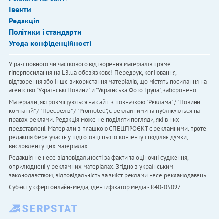
Івенти
Редакція
Політики і стандарти
Угода конфіденційності
У разі повного чи часткового відтворення матеріалів пряме
гіперпосилання на LB.ua обов'язкове! Передрук, копіювання,
відтворення або інше використання матеріалів, що містять посилання на
агентство "Українськi Новини" й "Українська Фото Група", заборонено.
Матеріали, які розміщуються на сайті з позначкою "Реклама" / "Новини
компаній" / "Пресреліз" / "Promoted", є рекламними та публікуються на
правах реклами. Редакція може не поділяти погляди, які в них
представлені. Матеріали з плашкою СПЕЦПРОЄКТ є рекламними, проте
редакція бере участь у підготовці цього контенту і поділяє думки,
висловлені у цих матеріалах.
Редакція не несе відповідальності за факти та оціночні судження,
оприлюднені у рекламних матеріалах. Згідно з українським
законодавством, відповідальність за зміст реклами несе рекламодавець.
Cуб'єкт у сфері онлайн-медіа; ідентифікатор медіа - R40-05097