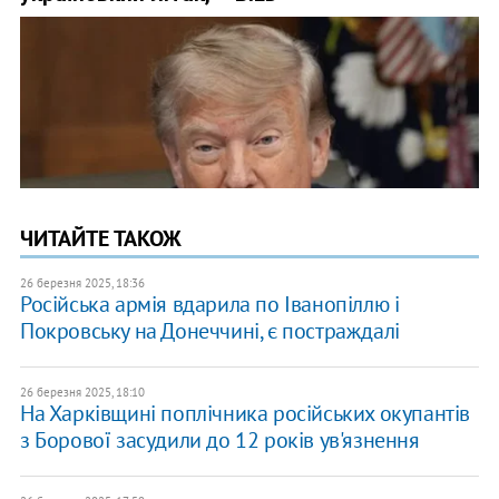
ЧИТАЙТЕ ТАКОЖ
26 березня 2025, 18:36
Російська армія вдарила по Іванопіллю і
Покровську на Донеччині, є постраждалі
26 березня 2025, 18:10
На Харківщині поплічника російських окупантів
з Борової засудили до 12 років ув'язнення