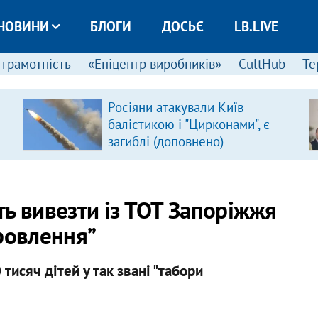
НОВИНИ
БЛОГИ
ДОСЬЄ
LB.LIVE
 грамотність
«Епіцентр виробників»
CultHub
Те
Росіяни атакували Київ
балістикою і "Цирконами", є
загиблі (доповнено)
ь вивезти із ТОТ Запоріжжя
ровлення”
тисяч дітей у так звані "табори