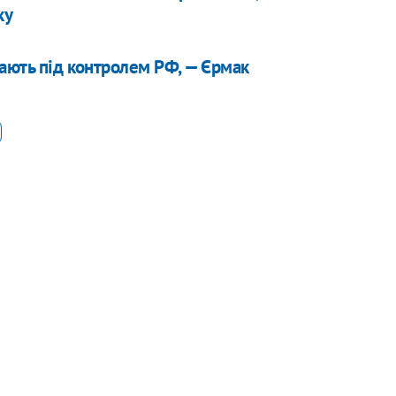
ку
вають під контролем РФ, — Єрмак