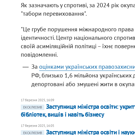
Як зазначають у спротиві, за 2024 рік окуп
"табори перевиховання".
"Це грубе порушення міжнародного права 
ідентичності. Центр національного спротив
своїй асиміляційній політиці – їхнє поверн
повідомленні.
За
оцінками українських правозахисни
РФ, близько 1,6 мільйона українських 
депортовані або змушені жити в окупац
17 березня 2025, 16:09
Заступниця міністра освіти: укри
ЕКСКЛЮЗИВ
бібліотек, вишів і навіть бізнесу
17 березня 2025, 16:05
Заступниця міністра освіти і наук
ЕКСКЛЮЗИВ