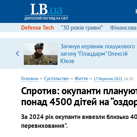
Defense Tech
“30 років гривні”
Фінансова
щодо
Загинув керівник пошукового
 у
загону "Плацдарм" Олексій
ої ходи
Юков
Головна
—
Суспільство
—
Життя
—
17 березня 2025
, 16:20
Спротив: окупанти плануют
понад 4500 дітей на “оздо
За 2024 рік окупанти вивезли близько 40 
перевиховання".