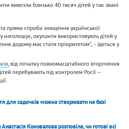
анти вивезли близько 40 тисяч дітей у так звані
та пряма спроба знищення української
у наголошує, окупанти використовують дітей у
ення додому має стати пріоритетом", – ідеться у
ків
, від початку повномасштабного вторгнення
дітей перебувають під контролем Росії —
ії.
ття для садочків можна створювати на базі
и Анастасія Коновалова розповіла, чи готові всі