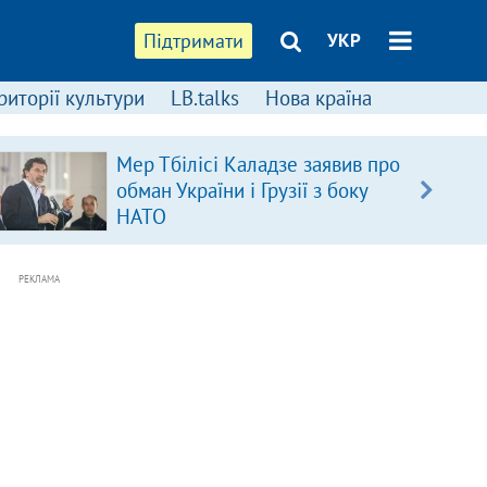
Підтримати
УКР
риторії культури
LB.talks
Нова країна
Мер Тбілісі Каладзе заявив про
обман України і Грузії з боку
НАТО
РЕКЛАМА