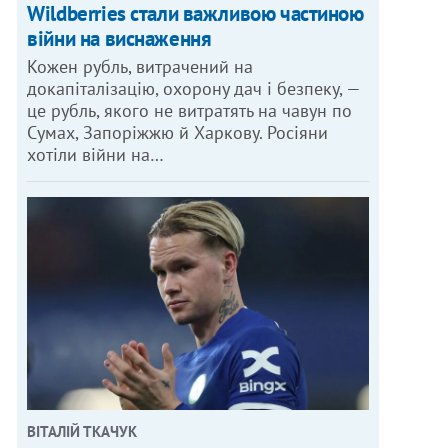
Wildberries стали важливою частиною
війни на виснаження
Кожен рубль, витрачений на
докапіталізацію, охорону дач і безпеку, —
це рубль, якого не витратять на чавун по
Сумах, Запоріжжю й Харкову. Росіяни
хотіли війни на…
ВІТАЛІЙ ТКАЧУК