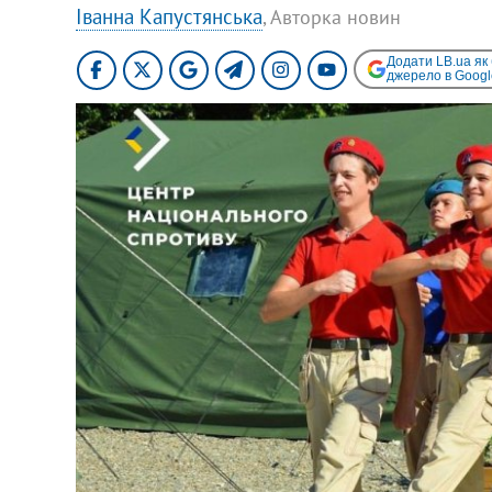
Іванна Капустянська
, Авторка новин
Додати LB.ua як
джерело в Googl