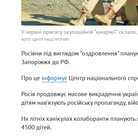
У червні присягу окупаційній “юнармії” склало 
ФОТО: ЦЕНТР НАЦСПРОТИВУ
Росіяни під виглядом "оздровлення" плану
Запоріжжя до РФ.
Про це
інформує
Центр національного спр
Росія продовжує масове викрадення україн
дітям нав'язують російську пропаганду, вій
На літніх канікулах колаборанти планують 
4500 дітей.