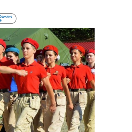
 бажане
e