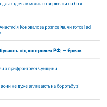
тя для садочків можна створювати на базі
 Анастасія Коновалова розповіла, чи готові всі
у
ебувають під контролем РФ, — Єрмак
юдей з прифронтової Сумщини
е вони не дуже впливають на боротьбу зі