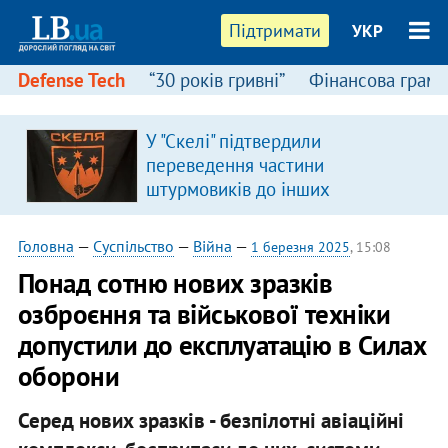
Підтримати
УКР
Defense Tech
“30 років гривні”
Фінансова грамо
У "Скелі" підтвердили
в
переведення частини
штурмовиків до інших
підрозділів
Головна
—
Суспільство
—
Війна
—
1 березня 2025
, 15:08
Понад сотню нових зразків
озброєння та військової техніки
допустили до експлуатацію в Силах
оборони
Серед нових зразків - безпілотні авіаційні