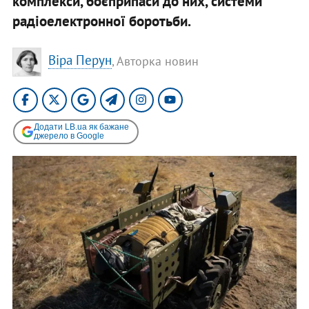
комплекси, боєприпаси до них, системи
радіоелектронної боротьби.
Віра Перун
, Авторка новин
Додати LB.ua як бажане
джерело в Google