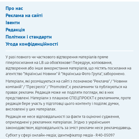
Про нас
Реклама на сайті
Івенти
Редакція
Політики і стандарти
Угода конфіденційності
У разі повного чи часткового відтворення матеріалів пряме
гіперпосилання на LB.ua обов'язкове! Передрук, копіювання,
відтворення або інше використання матеріалів, що містять посилання на
агентство "Українськi Новини" й "Українська Фото Група", заборонено.
Матеріали, які розміщуються на сайті з позначкою "Реклама" / "Новини
компаній" / "Пресреліз" / "Promoted", є рекламними та публікуються на
правах реклами. Редакція може не поділяти погляди, які в них
представлені. Матеріали з плашкою СПЕЦПРОЄКТ є рекламними, проте
редакція бере участь у підготовці цього контенту і поділяє думки,
висловлені у цих матеріалах.
Редакція не несе відповідальності за факти та оціночні судження,
оприлюднені у рекламних матеріалах. Згідно з українським
законодавством, відповідальність за зміст реклами несе рекламодавець.
Cуб'єкт у сфері онлайн-медіа; ідентифікатор медіа - R40-05097