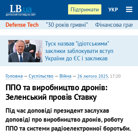
Підтримати
УКР
Defense Tech
“30 років гривні”
Фінансова грамо
Туск назвав "ідіотськими"
заклики заблокувати вступ
України до ЄС і закликав
припинити антиукраїнську
риторику
Головна
—
Суспільство
—
Війна
—
26 лютого 2025
, 17:20
ППО та виробництво дронів:
Зеленський провів Ставку
Під час доповіді президент заслухав
доповіді про виробництво дронів, роботу
ППО та системи радіоелектронної боротьби.