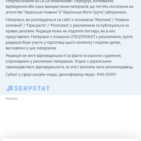
гіперпосилання на LB.ua обов'язкове! Передрук, копіювання,
відтворення або інше використання матеріалів, що містять посилання на
агентство "Українськi Новини" й "Українська Фото Група", заборонено.
Матеріали, які розміщуються на сайті з позначкою "Реклама" / "Новини
компаній" / "Пресреліз" / "Promoted", є рекламними та публікуються на
правах реклами. Редакція може не поділяти погляди, які в них
представлені. Матеріали з плашкою СПЕЦПРОЄКТ є рекламними, проте
редакція бере участь у підготовці цього контенту і поділяє думки,
висловлені у цих матеріалах.
Редакція не несе відповідальності за факти та оціночні судження,
оприлюднені у рекламних матеріалах. Згідно з українським
законодавством, відповідальність за зміст реклами несе рекламодавець.
Cуб'єкт у сфері онлайн-медіа; ідентифікатор медіа - R40-05097
РЕКЛАМА