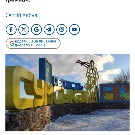
Сергій Албул
Додати LB.ua як бажане
джерело в Google