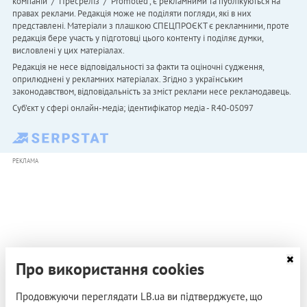
компаній" / "Пресреліз" / "Promoted", є рекламними та публікуються на
правах реклами. Редакція може не поділяти погляди, які в них
представлені. Матеріали з плашкою СПЕЦПРОЄКТ є рекламними, проте
редакція бере участь у підготовці цього контенту і поділяє думки,
висловлені у цих матеріалах.
Редакція не несе відповідальності за факти та оціночні судження,
оприлюднені у рекламних матеріалах. Згідно з українським
законодавством, відповідальність за зміст реклами несе рекламодавець.
Cуб'єкт у сфері онлайн-медіа; ідентифікатор медіа - R40-05097
РЕКЛАМА
Про використання cookies
Продовжуючи переглядати LB.ua ви підтверджуєте, що