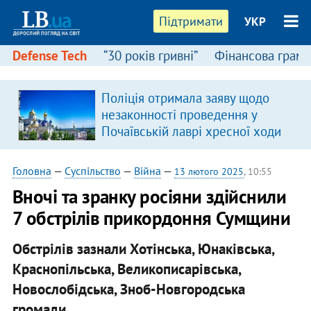
Підтримати
УКР
Defense Tech
“30 років гривні”
Фінансова грамо
Поліція отримала заяву щодо
незаконності проведення у
Почаївській лаврі хресної ходи
Головна
—
Суспільство
—
Війна
—
13 лютого 2025
, 10:55
Вночі та зранку росіяни здійснили
7 обстрілів прикордоння Сумщини
Обстрілів зазнали Хотінська, Юнаківська,
Краснопільська, Великописарівська,
Новослобідська, Зноб-Новгородська
громади.