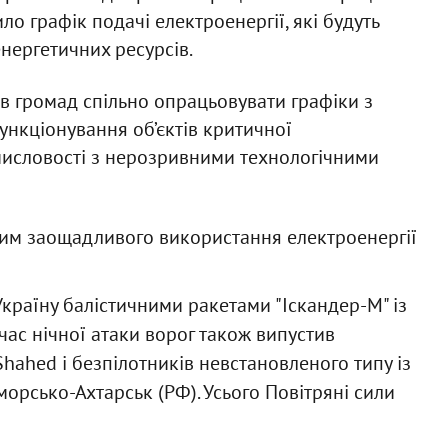
 графік подачі електроенергії, які будуть
нергетичних ресурсів.
лів громад спільно опрацьовувати графіки з
нкціонування об’єктів критичної
ромисловості з нерозривними технологічними
им заощадливого використання електроенергії
Україну балістичними ракетами "Іскандер-М" із
час нічної атаки ворог також випустив
Shahed і безпілотників невстановленого типу із
морсько-Ахтарськ (РФ). Усього Повітряні сили