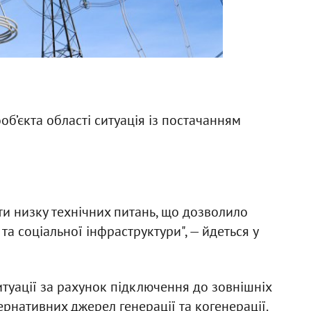
’єкта області ситуація із постачанням
и низку технічних питань, що дозволило
 та соціальної інфраструктури", — йдеться у
итуації за рахунок підключення до зовнішніх
ернативних джерел генерації та когенерації.