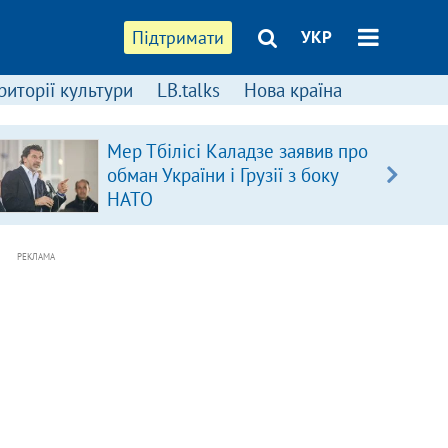
Підтримати
УКР
риторії культури
LB.talks
Нова країна
Мер Тбілісі Каладзе заявив про
обман України і Грузії з боку
НАТО
РЕКЛАМА