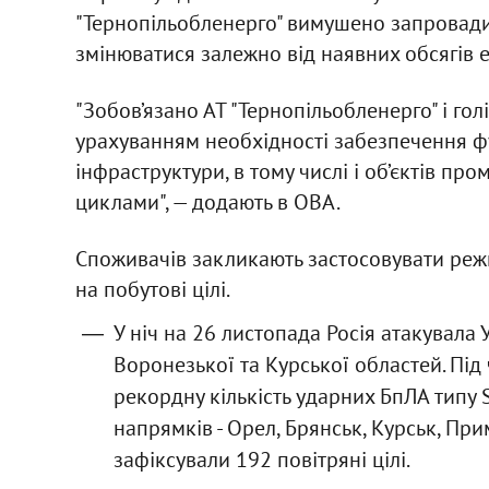
"Тернопільобленерго" вимушено запровадило
змінюватися залежно від наявних обсягів е
"Зобов’язано АТ "Тернопільобленерго" і го
урахуванням необхідності забезпечення фу
інфраструктури, в тому числі і об’єктів п
циклами", — додають в ОВА.
Споживачів закликають застосовувати реж
на побутові цілі.
У ніч на 26 листопада Росія атакувала 
Воронезької та Курської областей. Під 
рекордну кількість ударних БпЛА типу 
напрямків - Орел, Брянськ, Курськ, При
зафіксували 192 повітряні цілі.