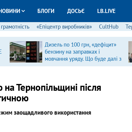
НОВИНИ
БЛОГИ
ДОСЬЄ
LB.LIVE
 грамотність
«Епіцентр виробників»
CultHub
Те
Дизель по 100 грн, «дефіцит»
Є
бензину на заправках і
мовчання уряду. Що буде далі з
цінами на пальне?
ю на Тернопільщині після
итичною
режим заощадливого використання