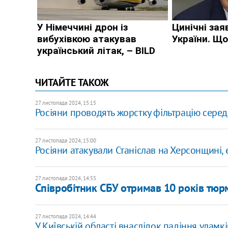
ЧИТАЙТЕ ТАКОЖ
27 листопада 2024, 15:15
Росіяни проводять жорстку фільтрацію серед
27 листопада 2024, 15:00
Росіяни атакували Станіслав на Херсонщині,
27 листопада 2024, 14:55
Співробітник СБУ отримав 10 років тюрм
27 листопада 2024, 14:44
У Київській області внаслідок падіння улам