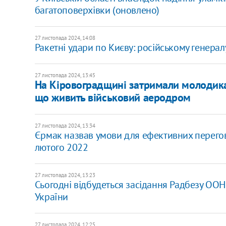
багатоповерхівки (оновлено)
27 листопада 2024, 14:08
Ракетні удари по Києву: російському генера
27 листопада 2024, 13:45
На Кіровоградщині затримали молодика 
що живить військовий аеродром
27 листопада 2024, 13:34
Єрмак назвав умови для ефективних перегово
лютого 2022
27 листопада 2024, 13:23
Сьогодні відбудеться засідання Радбезу ООН
України
27 листопада 2024, 12:25