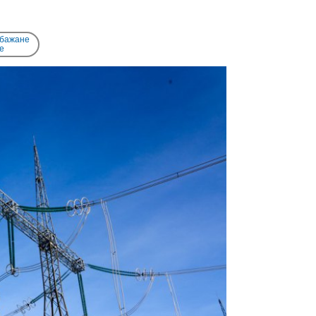
 бажане
e