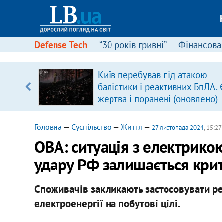
Defense Tech
“30 років гривні”
Фінансова
Київ перебував під атакою
уп
балістики і реактивних БпЛА. 
жертва і поранені (оновлено)
ку
Головна
—
Суспільство
—
Життя
—
27 листопада 2024
, 15:27
ОВА: ситуація з електрико
удару РФ залишається кр
Споживачів закликають застосовувати 
електроенергії на побутові цілі.