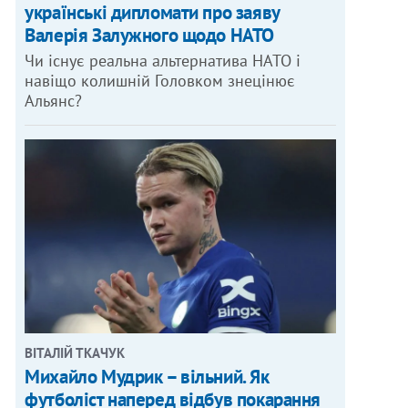
українські дипломати про заяву
Валерія Залужного щодо НАТО
Чи існує реальна альтернатива НАТО і
навіщо колишній Головком знецінює
Альянс?
ВІТАЛІЙ ТКАЧУК
Михайло Мудрик – вільний. Як
футболіст наперед відбув покарання