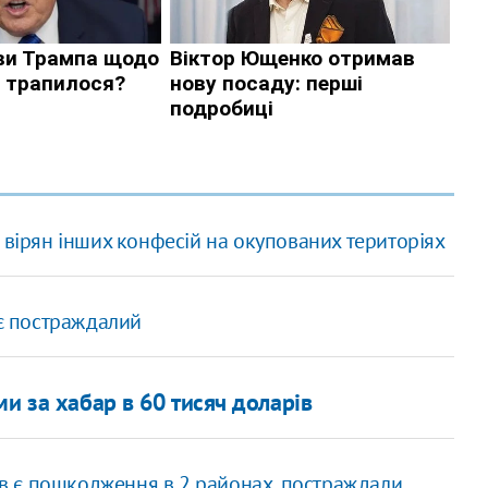
 вірян інших конфесій на окупованих територіях
 є постраждалий
и за хабар в 60 тисяч доларів
ків є пошкодження в 2 районах, постраждали