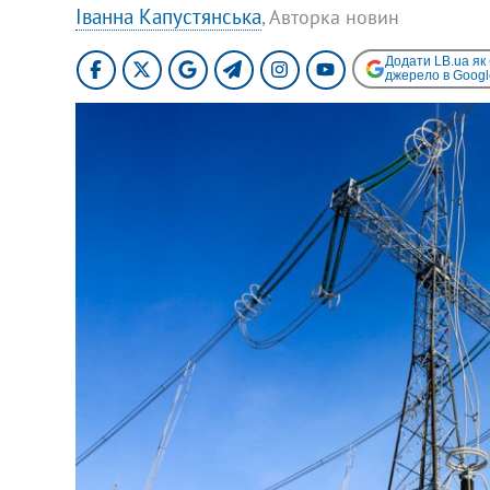
Іванна Капустянська
, Авторка новин
Додати LB.ua як
джерело в Googl