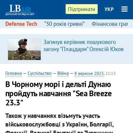
Підтримати
УКР
Defense Tech
“30 років гривні”
Фінансова грамо
Загинув керівник пошукового
загону "Плацдарм" Олексій Юков
Головна
—
Суспільство
—
Війна
—
8 вересня 2023
, 21:15
В Чорному морі і дельті Дунаю
пройдуть навчання "Sea Breeze
23.3"
Також у навчаннях візьмуть участь
військовослужбовці з України, Болгарії,
Франції, Великої Британії та Туреччини.