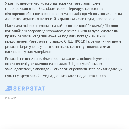
У разі повного чи часткового відтворення матеріалів пряме
гіперпосилання на LB.ua обов'язкове! Передрук, копіювання,
відтворення або інше використання матеріалів, що містять посилання на
агентство "Українськi Новини" й "Українська Фото Група", заборонено.
Матеріали, які розміщуються на сайті з позначкою "Реклама" / "Новини
компаній" / "Пресреліз" / "Promoted", є рекламними та публікуються на
правах реклами. Редакція може не поділяти погляди, які в них
представлені. Матеріали з плашкою СПЕЦПРОЄКТ є рекламними, проте
редакція бере участь у підготовці цього контенту і поділяє думки,
висловлені у цих матеріалах.
Редакція не несе відповідальності за факти та оціночні судження,
оприлюднені у рекламних матеріалах. Згідно з українським
законодавством, відповідальність за зміст реклами несе рекламодавець.
Cуб'єкт у сфері онлайн-медіа; ідентифікатор медіа - R40-05097
РЕКЛАМА