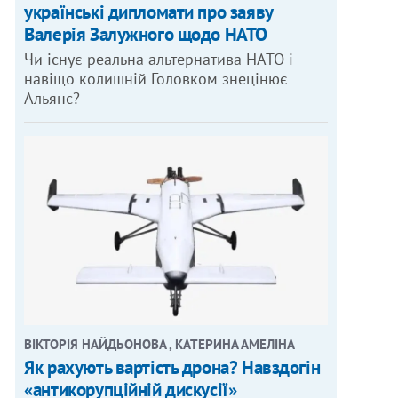
українські дипломати про заяву
Валерія Залужного щодо НАТО
Чи існує реальна альтернатива НАТО і
навіщо колишній Головком знецінює
Альянс?
ВІКТОРІЯ НАЙДЬОНОВА , КАТЕРИНА АМЕЛІНА
Як рахують вартість дрона? Навздогін
«антикорупційній дискусії»