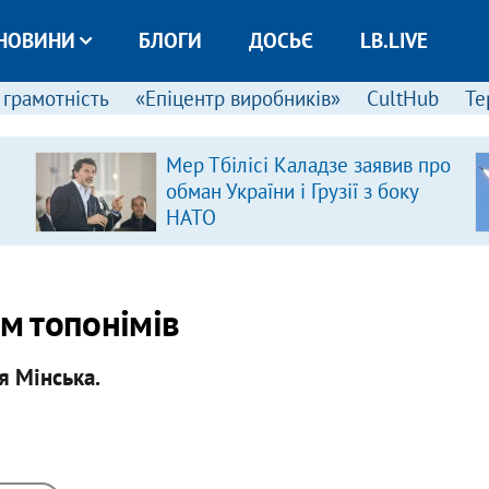
НОВИНИ
БЛОГИ
ДОСЬЄ
LB.LIVE
 грамотність
«Епіцентр виробників»
CultHub
Те
Мер Тбілісі Каладзе заявив про
обман України і Грузії з боку
НАТО
ім топонімів
я Мінська.