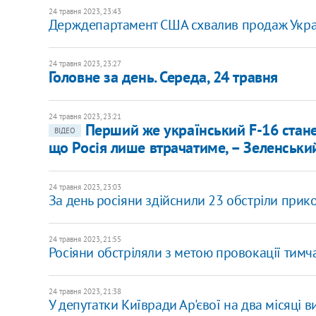
24 травня 2023, 23:43
Держдепартамент США схвалив продаж Укр
24 травня 2023, 23:27
Головне за день. Середа, 24 травня
24 травня 2023, 23:21
Перший же український F-16 стане 
ВІДЕО
що Росія лише втрачатиме, – Зеленськи
24 травня 2023, 23:03
За день росіяни здійснили 23 обстріли при
24 травня 2023, 21:55
Росіяни обстріляли з метою провокації тимч
24 травня 2023, 21:38
У депутатки Київради Ар'євої на два місяці 