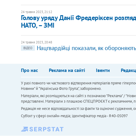
24 травня 2023, 21:12
Голову уряду Данії Фредеріксен розгля
НАТО, – ЗМІ
24 травня 2023, 20:48
Нацгвардійці показали, як обороняють
ВІДЕО
Про нас
Реклама на сайті
Івенти
Редакц
У разі повного чи часткового відтворення матеріалів пряме гіперпо
Новини" й "Українська Фото Група", заборонено.
Матеріали, які розміщуються на сайті з позначкою "Реклама" / "Нови
представлені. Матеріали з плашкою СПЕЦПРОЄКТ є рекламними, проте
Редакція не несе відповідальності за факти та оціночні судження,
Cуб'єкт у сфері онлайн-медіа; ідентифікатор медіа - R40-05097