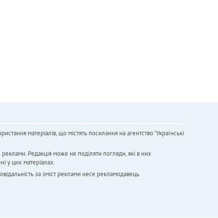
ристання матеріалів, що містять посилання на агентство "Українськi
х реклами. Редакція може не поділяти погляди, які в них
ні у цих матеріалах.
повідальність за зміст реклами несе рекламодавець.