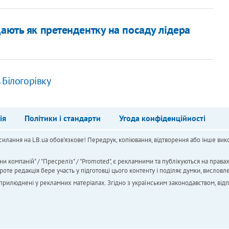
дають як претендентку на посаду лідера
 Білогорівку
ія
Політики і стандарти
Угода конфіденційності
силання на LB.ua обов'язкове! Передрук, копіювання, відтворення або інше вико
ни компаній" / "Пресреліз" / "Promoted", є рекламними та публікуються на права
 редакція бере участь у підготовці цього контенту і поділяє думки, висловле
 оприлюднені у рекламних матеріалах. Згідно з українським законодавством, від