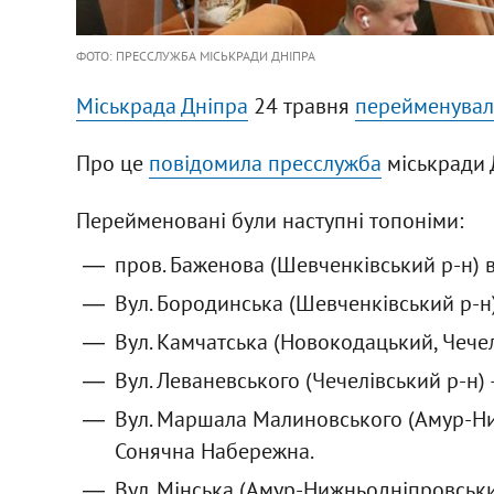
ФОТО: ПРЕССЛУЖБА МІСЬКРАДИ ДНІПРА
Міськрада Дніпра
24 травня
перейменувала
Про це
повідомила пресслужба
міськради 
Перейменовані були наступні топоніми:
пров. Баженова (Шевченківський р-н) в
Вул. Бородинська (Шевченківський р-н)
Вул. Камчатська (Новокодацький, Чечелі
Вул. Леваневського (Чечелівський р-н) –
Вул. Маршала Малиновського (Амур-Ниж
Сонячна Набережна.
Вул. Мінська (Амур-Нижньодніпровський