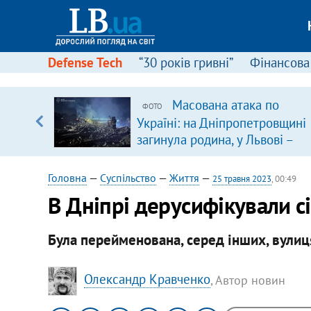
Defense Tech
“30 років гривні”
Фінансова
ового
Масована атака по
ФОТО
ій
Україні: на Дніпропетровщині
загинула родина, у Львові –
удар по багатоповерхівках
(доповнюється)
Головна
—
Суспільство
—
Життя
—
25 травня 2023
, 00:49
В Дніпрі дерусифікували с
Була перейменована, серед інших, вулиц
Олександр Кравченко
, Автор новин