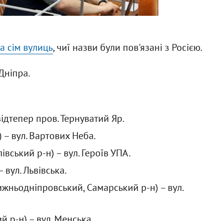
 сім вулиць
, чиї назви були пов'язані з Росією.
Дніпра.
ідтепер пров. Тернуватий Яр.
 – вул. Вартових Неба.
вський р-н) – вул. Героїв УПА.
 вул. Львівська.
ньодніпровський, Самарський р-н) – вул.
 р-н) – вул. Менська.