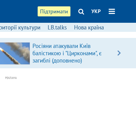
Підтримати
УКР
риторії культури
LB.talks
Нова країна
Росіяни атакували Київ
балістикою і "Цирконами", є
загиблі (доповнено)
РЕКЛАМА