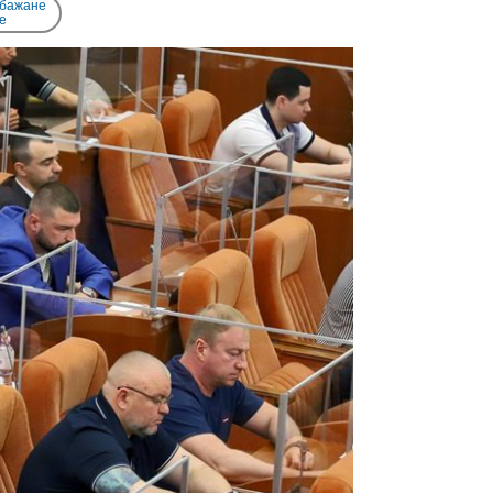
 бажане
e