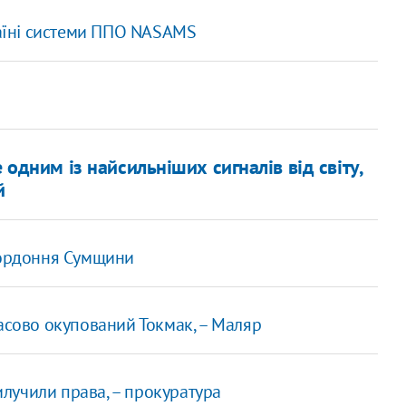
аїні системи ППО NASAMS
одним із найсильніших сигналів від світу,
й
кордоння Сумщини
асово окупований Токмак, – Маляр
вилучили права, – прокуратура