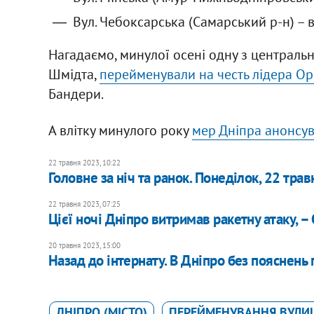
Вул. Чебоксарська (Самарський р-н) – в
Нагадаємо, минулої осені одну з центральн
Шмідта,
перейменували на честь лідера Орг
Бандери.
А влітку минулого року
мер Дніпра анонсува
22 травня 2023, 10:22
Головне за ніч та ранок. Понеділок, 22 трав
22 травня 2023, 07:25
Цієї ночі Дніпро витримав ракетну атаку, –
20 травня 2023, 15:00
Назад до інтернату. В Дніпро без пояснень 
ДНІПРО (МІСТО)
ПЕРЕЙМЕНУВАННЯ ВУЛИ