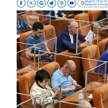
Додати LB.ua як
джерело в Googl