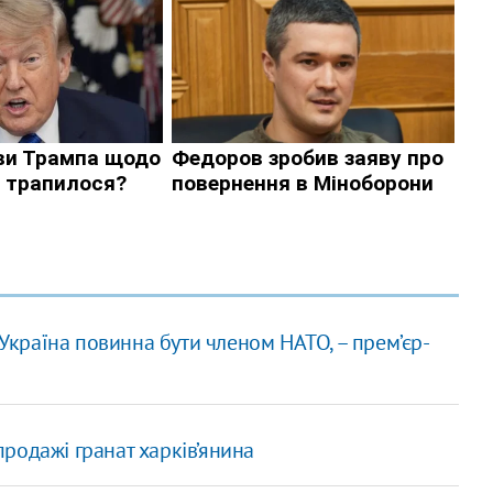
 Україна повинна бути членом НАТО, – прем’єр-
родажі гранат харків’янина