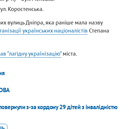
ул. Коростенська.
их вулиць Дніпра, яка раніше мала назву
анізації українських націоналістів
Степана
в “лагідну українізацію”
міста.
ня
 ОВА
повернули з-за кордону 29 дітей з інвалідністю
ЦЬ