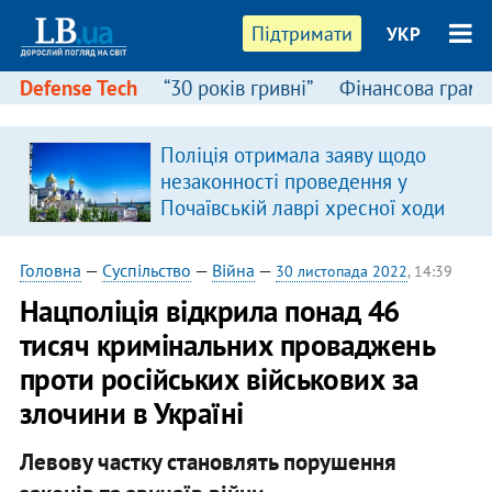
Підтримати
УКР
Defense Tech
“30 років гривні”
Фінансова грамо
Поліція отримала заяву щодо
я
незаконності проведення у
Почаївській лаврі хресної ходи
Головна
—
Суспільство
—
Війна
—
30 листопада 2022
, 14:39
​Нацполіція відкрила понад 46
тисяч кримінальних проваджень
проти російських військових за
злочини в Україні
Левову частку становлять порушення