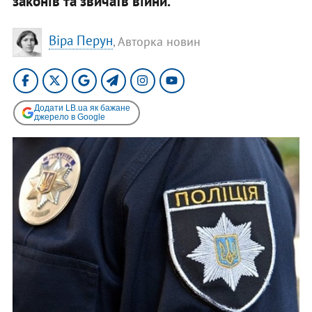
законів та звичаїв війни.
Віра Перун
, Авторка новин
Додати LB.ua як бажане
джерело в Google