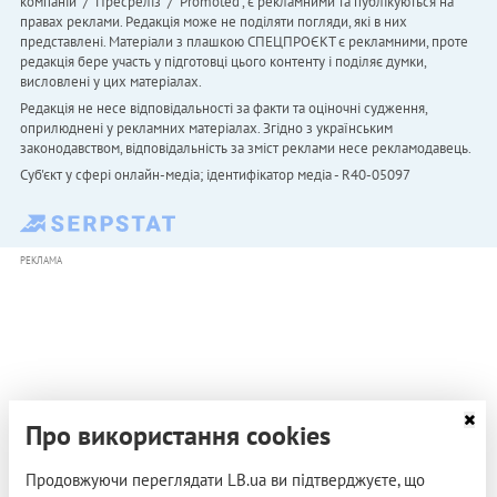
компаній" / "Пресреліз" / "Promoted", є рекламними та публікуються на
правах реклами. Редакція може не поділяти погляди, які в них
представлені. Матеріали з плашкою СПЕЦПРОЄКТ є рекламними, проте
редакція бере участь у підготовці цього контенту і поділяє думки,
висловлені у цих матеріалах.
Редакція не несе відповідальності за факти та оціночні судження,
оприлюднені у рекламних матеріалах. Згідно з українським
законодавством, відповідальність за зміст реклами несе рекламодавець.
Cуб'єкт у сфері онлайн-медіа; ідентифікатор медіа - R40-05097
РЕКЛАМА
Про використання cookies
Продовжуючи переглядати LB.ua ви підтверджуєте, що