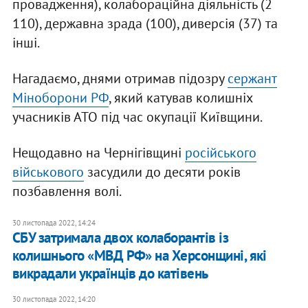
провадження), колабораційна діяльність (2
110), державна зрада (100), диверсія (37) та
інші.
Нагадаємо, днями отримав підозру
сержант
Міноборони РФ
, який катував колишніх
учасників АТО під час окупації Київщини.
Нещодавно на Чернігівщині
російського
військового
засудили до десяти років
позбавлення волі.
30 листопада 2022, 14:24
СБУ затримала двох колаборантів із
колишнього «МВД РФ» на Херсонщині, які
викрадали українців до катівень
30 листопада 2022, 14:20