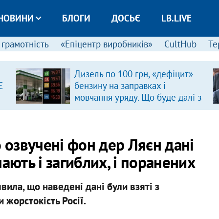
НОВИНИ
БЛОГИ
ДОСЬЄ
LB.LIVE
 грамотність
«Епіцентр виробників»
CultHub
Те
Дизель по 100 грн, «дефіцит»
Є
бензину на заправках і
мовчання уряду. Що буде далі з
цінами на пальне?
о озвучені фон дер Ляєн дані
ають і загиблих, і поранених
вила, що наведені дані були взяті з
 жорстокість Росії.