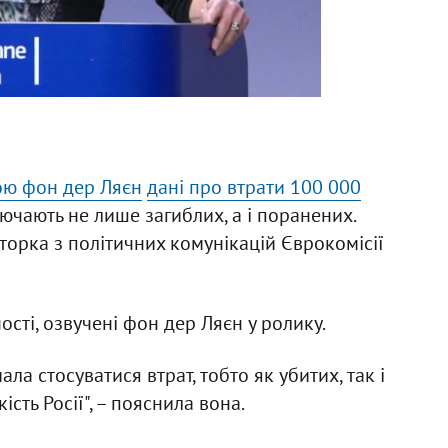
ою фон дер Ляєн
дані про втрати 100 000
лючають не лише загиблих, а і поранених.
орка з політичних комунікацій Єврокомісії
ості, озвучені фон дер Ляєн у ролику.
ла стосуватися втрат, тобто як убитих, так і
сть Росії", – пояснила вона.