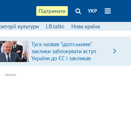
Підтримати
УКР
риторії культури
LB.talks
Нова країна
Туск назвав "ідіотськими"
заклики заблокувати вступ
України до ЄС і закликав
припинити антиукраїнську
риторику
РЕКЛАМА