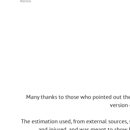
РЕКЛАМА
Many thanks to those who pointed out the 
version 
The estimation used, from external sources, s
and injured, and was meant to show R