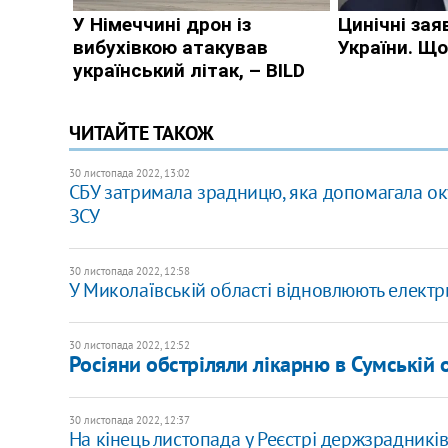
ЧИТАЙТЕ ТАКОЖ
30 листопада 2022, 13:02
СБУ затримала зрадницю, яка допомагала ок
ЗСУ
30 листопада 2022, 12:58
У Миколаївській області відновлюють електри
30 листопада 2022, 12:52
Росіяни обстріляли лікарню в Сумській о
30 листопада 2022, 12:37
На кінець листопада у Реєстрі держзрадників