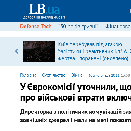
Defense Tech
“30 років гривні”
Фінансова
Київ перебував під атакою
балістики і реактивних БпЛА. 
вщині
жертва і поранені (оновлено)
і –
ах
Головна
—
Суспільство
—
Війна
—
30 листопада 2022
, 13:08
У Єврокомісії уточнили, щ
про військові втрати включ
Директорка з політичних комунікацій зая
зовнішніх джерел і мали на меті показати