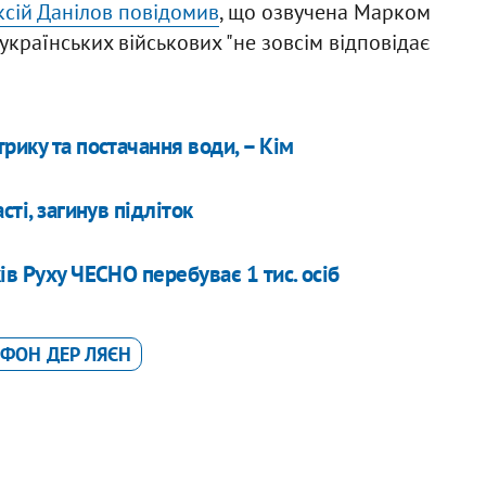
ксій Данілов повідомив
, що озвучена Марком
українських військових "не зовсім відповідає
рику та постачання води, – Кім
сті, загинув підліток
ів Руху ЧЕСНО перебуває 1 тис. осіб
 ФОН ДЕР ЛЯЄН