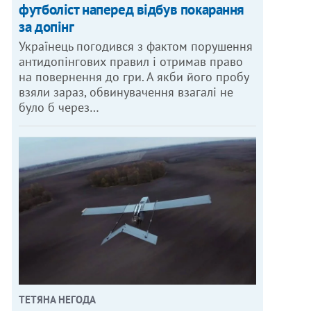
футболіст наперед відбув покарання
за допінг
Українець погодився з фактом порушення
антидопінгових правил і отримав право
на повернення до гри. А якби його пробу
взяли зараз, обвинувачення взагалі не
було б через…
ТЕТЯНА НЕГОДА