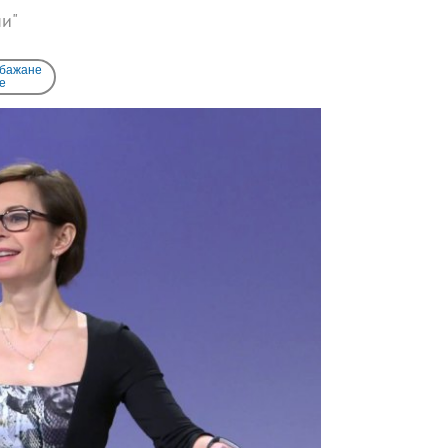
ни"
 бажане
e