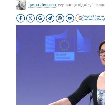
Ірина Лисогор
, керівниця відділу "Нови
Додати LB.ua як
джерело в Googl