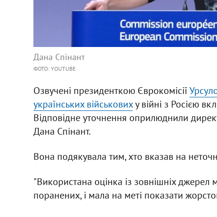
Дана Спінант
ФОТО: YOUTUBE
Озвучені президенткою Єврокомісії
Урсул
українських військових
у війні з Росією вк
Відповідне уточнення оприлюднили директ
Дана Спінант.
Вона подякувала тим, хто вказав на неточн
"Використана оцінка із зовнішніх джерел ма
поранених, і мала на меті показати жорстокі