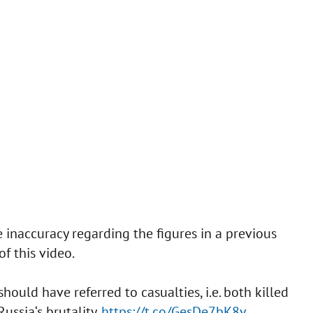
inaccuracy regarding the figures in a previous
of this video.
hould have referred to casualties, i.e. both killed
ussia‘s brutality.
https://t.co/GesDe7bK8v