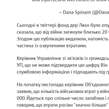
— Dana Spinant (@Dana
Сьогодні в твіттері фонд дер Ляєн було опу
сказала, що від війни загинули близько 20
Згодом цю публікацію видалили, натомість
частина із озвученими втратами.
Керівник Управління зі звʼязків із громад
УП, що не може підтвердити цю цифру. Він 
службовою інформацією і підпадають під
На початку листопада керівник Обʼєднаног
заявив, що кількість військових втрат у ві
000. Йдеться про спільне число загиблих і п
говорив, що втрати росіян "значно більше" 