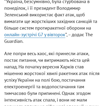
“Україна, безсумнівно, була стурбована в
понеділок, і її президент Володимир
Зеленський використає факт атак, щоб
вимагати ще жорсткіших західних санкцій та
більше систем протиракетної оборони на
онлайн-зустрічі G7 у вівторок
”, – додає The
Guardian.
Але попри весь хаос, які принесли атаки,
постає питання, чи витримають міста цей
напад. На початку вересня Харків став
мішенню жорстокої хвилі ракетних атак після
успіху України на полі бою, постачання
електроенергії та водопостачання там
тимчасово були припинені. Однак згодом
інтенсивність атак спала, і вони не мали