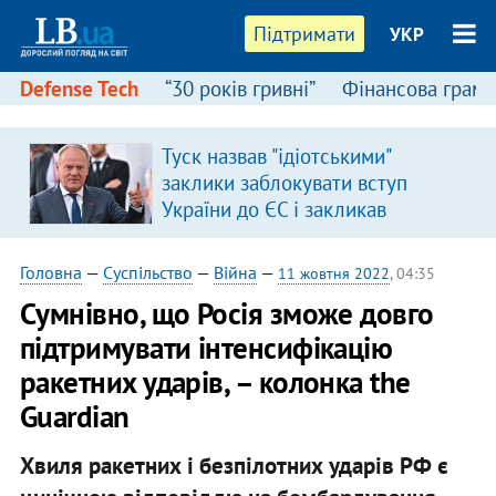
Підтримати
УКР
Defense Tech
“30 років гривні”
Фінансова грамо
Туск назвав "ідіотськими"
заклики заблокувати вступ
України до ЄС і закликав
припинити антиукраїнську
риторику
Головна
—
Суспільство
—
Війна
—
11 жовтня 2022
, 04:35
Cумнівно, що Росія зможе довго
підтримувати інтенсифікацію
ракетних ударів, – колонка the
Guardian
Хвиля ракетних і безпілотних ударів РФ є