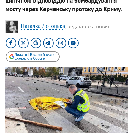
цинічною відповіддю на бомбардування
мосту через Керченську протоку до Криму.
Наталка Лотоцька
, редакторка новин
Додати LB.ua як бажане
джерело в Google