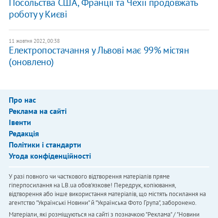
Посольства США, Франції та Чехії продовжать
роботу у Києві
11 жовтня 2022, 00:38
Електропостачання у Львові має 99% містян
(оновлено)
Про нас
Реклама на сайті
Івенти
Редакція
Політики і стандарти
Угода конфіденційності
У разі повного чи часткового відтворення матеріалів пряме
гіперпосилання на LB.ua обов'язкове! Передрук, копіювання,
відтворення або інше використання матеріалів, що містять посилання на
агентство "Українськi Новини" й "Українська Фото Група", заборонено.
Матеріали, які розміщуються на сайті з позначкою "Реклама" / "Новини