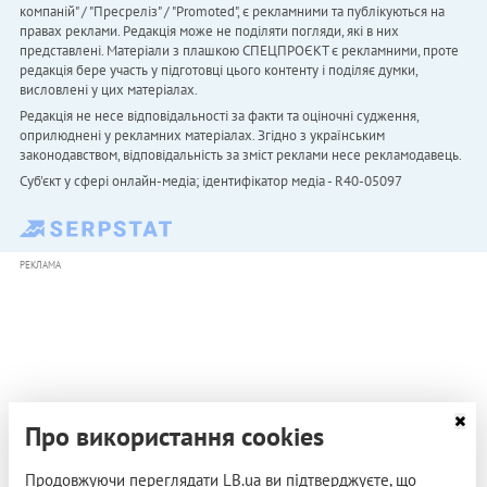
компаній" / "Пресреліз" / "Promoted", є рекламними та публікуються на
правах реклами. Редакція може не поділяти погляди, які в них
представлені. Матеріали з плашкою СПЕЦПРОЄКТ є рекламними, проте
редакція бере участь у підготовці цього контенту і поділяє думки,
висловлені у цих матеріалах.
Редакція не несе відповідальності за факти та оціночні судження,
оприлюднені у рекламних матеріалах. Згідно з українським
законодавством, відповідальність за зміст реклами несе рекламодавець.
Cуб'єкт у сфері онлайн-медіа; ідентифікатор медіа - R40-05097
РЕКЛАМА
Про використання cookies
Продовжуючи переглядати LB.ua ви підтверджуєте, що