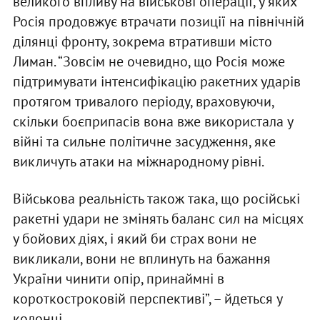
великого впливу на військові операції, у яких
Росія продовжує втрачати позиції на північній
ділянці фронту, зокрема втративши місто
Лиман.
“Зовсім не очевидно, що Росія може
підтримувати інтенсифікацію ракетних ударів
протягом тривалого періоду, враховуючи,
скільки боєприпасів вона вже використала у
війні та сильне політичне засудження, яке
викличуть атаки на міжнародному рівні.
Військова реальність також така, що російські
ракетні удари не змінять баланс сил на місцях
у бойових діях, і який би страх вони не
викликали, вони не вплинуть на бажання
України чинити опір, принаймні в
короткостроковій перспективі”, – йдеться у
колонці.