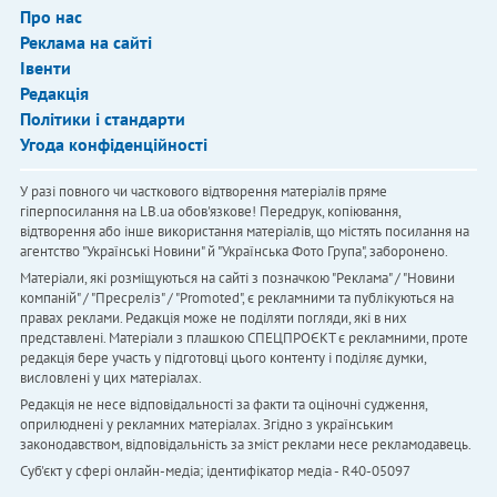
Про нас
Реклама на сайті
Івенти
Редакція
Політики і стандарти
Угода конфіденційності
У разі повного чи часткового відтворення матеріалів пряме
гіперпосилання на LB.ua обов'язкове! Передрук, копіювання,
відтворення або інше використання матеріалів, що містять посилання на
агентство "Українськi Новини" й "Українська Фото Група", заборонено.
Матеріали, які розміщуються на сайті з позначкою "Реклама" / "Новини
компаній" / "Пресреліз" / "Promoted", є рекламними та публікуються на
правах реклами. Редакція може не поділяти погляди, які в них
представлені. Матеріали з плашкою СПЕЦПРОЄКТ є рекламними, проте
редакція бере участь у підготовці цього контенту і поділяє думки,
висловлені у цих матеріалах.
Редакція не несе відповідальності за факти та оціночні судження,
оприлюднені у рекламних матеріалах. Згідно з українським
законодавством, відповідальність за зміст реклами несе рекламодавець.
Cуб'єкт у сфері онлайн-медіа; ідентифікатор медіа - R40-05097