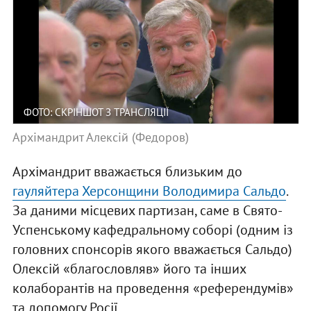
ФОТО: СКРІНШОТ З ТРАНСЛЯЦІЇ
Архімандрит Алексій (Федоров)
Архімандрит вважається близьким до
гауляйтера Херсонщини Володимира Сальдо
.
За даними місцевих партизан, саме в Свято-
Успенському кафедральному соборі (одним із
головних спонсорів якого вважається Сальдо)
Олексій «благословляв» його та інших
колаборантів на проведення «референдумів»
та допомогу Росії.