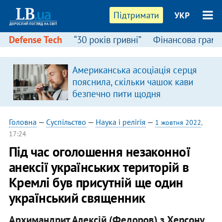
Підтримати
УКР
Defense Tech
“30 років гривні”
Фінансова грамо
Американська асоціація серця
пояснила, скільки чашок кави
безпечно пити щодня
Головна
—
Суспільство
—
Наука і релігія
—
1 жовтня 2022
,
17:24
Під час оголошення незаконної
анексії українських територій в
Кремлі був присутній ще один
український священник
Архимандрит Алексій (Федоров) з Херсону