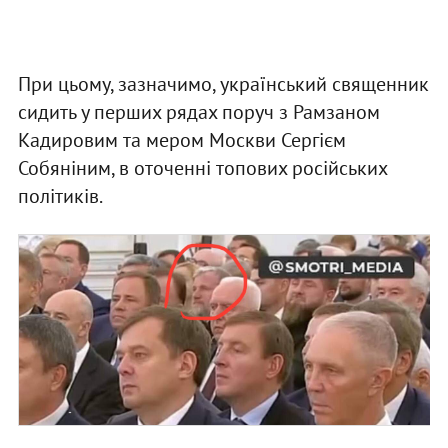
При цьому, зазначимо, український священник
сидить у перших рядах поруч з Рамзаном
Кадировим та мером Москви Сергієм
Собяніним, в оточенні топових російських
політиків.