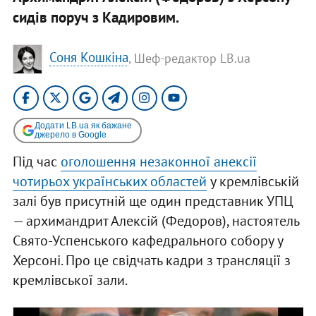
сидів поруч з Кадировим.
Соня Кошкіна
, Шеф-редактор LB.ua
Додати LB.ua як бажане
джерело в Google
Під час
оголошення незаконної анексії
чотирьох українських областей
у кремлівській
залі був присутній ще один представник УПЦ
— архимандрит Алексій (Федоров), настоятель
Свято-Успенського кафедрального собору у
Херсоні. Про це свідчать кадри з трансляції з
кремлівської зали.