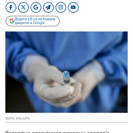
Додати LB.ua як бажане
джерело в Google
ФОТО: EPA/UPG