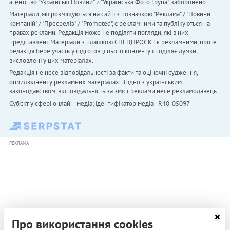
агентство "Українськi Новини" й "Українська Фото Група", заборонено.
Матеріали, які розміщуються на сайті з позначкою "Реклама" / "Новини
компаній" / "Пресреліз" / "Promoted", є рекламними та публікуються на
правах реклами. Редакція може не поділяти погляди, які в них
представлені. Матеріали з плашкою СПЕЦПРОЄКТ є рекламними, проте
редакція бере участь у підготовці цього контенту і поділяє думки,
висловлені у цих матеріалах.
Редакція не несе відповідальності за факти та оціночні судження,
оприлюднені у рекламних матеріалах. Згідно з українським
законодавством, відповідальність за зміст реклами несе рекламодавець.
Cуб'єкт у сфері онлайн-медіа; ідентифікатор медіа - R40-05097
РЕКЛАМА
Про використання cookies