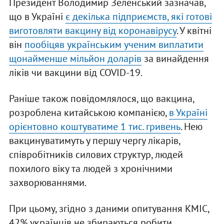
Президент Володимир Зеленський зазначав,
що в Україні
є декілька підприємств, які готові
виготовляти вакцину від коронавірусу
. У квітні
він
пообіцяв українським ученим виплатити
щонайменше мільйон доларів
за винайдення
ліків чи вакцини від COVID-19.
Раніше також повідомлялося, що вакцина,
розроблена китайською компанією,
в Україні
орієнтовно коштуватиме 1 тис. гривень
. Нею
вакцинуватимуть у першу чергу лікарів,
співробітників силових структур, людей
похилого віку та людей з хронічними
захворюваннями.
При цьому, згідно з даними опитування КМІС,
42% українців не збираються робити