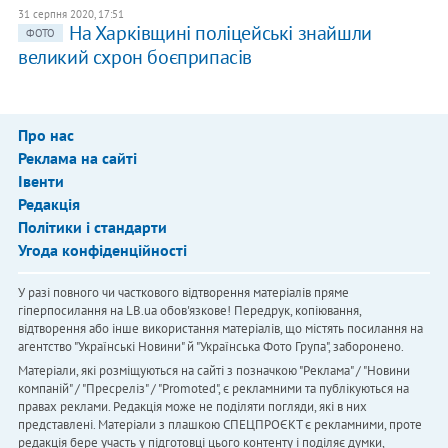
31 серпня 2020, 17:51
На Харківщині поліцейські знайшли
ФОТО
великий схрон боєприпасів
Про нас
Реклама на сайті
Івенти
Редакція
Політики і стандарти
Угода конфіденційності
У разі повного чи часткового відтворення матеріалів пряме
гіперпосилання на LB.ua обов'язкове! Передрук, копіювання,
відтворення або інше використання матеріалів, що містять посилання на
агентство "Українськi Новини" й "Українська Фото Група", заборонено.
Матеріали, які розміщуються на сайті з позначкою "Реклама" / "Новини
компаній" / "Пресреліз" / "Promoted", є рекламними та публікуються на
правах реклами. Редакція може не поділяти погляди, які в них
представлені. Матеріали з плашкою СПЕЦПРОЄКТ є рекламними, проте
редакція бере участь у підготовці цього контенту і поділяє думки,