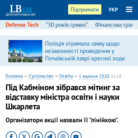
Підтримати
УКР
Defense Tech
“30 років гривні”
Фінансова грамо
Поліція отримала заяву щодо
незаконності проведення у
Почаївській лаврі хресної ходи
Головна
—
Суспільство
—
Освіта
—
1 вересня 2020
, 11:16
Під Кабміном зібрався мітинг за
відставку міністра освіти і науки
Шкарлета
Організатори акції назвали її "лінійкою".