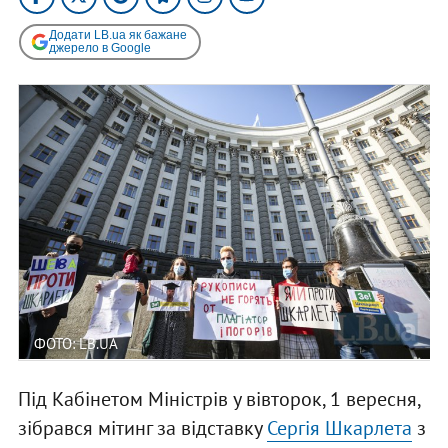
Додати LB.ua як бажане
джерело в Google
ФОТО: LB.UA
Під Кабінетом Міністрів у вівторок, 1 вересня,
зібрався мітинг за відставку
Сергія Шкарлета
з