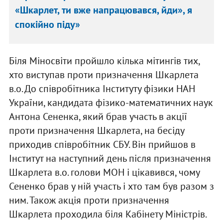
«Шкарлет, ти вже напрацювався, йди», я
спокійно піду»
Біля Міносвіти пройшло кілька мітингів тих,
хто виступав проти призначення Шкарлета
в.о. До співробітника Інституту фізики НАН
України, кандидата фізико-математичних наук
Антона Сененка, який брав участь в акції
проти призначення Шкарлета, на бесіду
приходив співробітник СБУ. Він прийшов в
Інститут на наступний день після призначення
Шкарлета в.о. голови МОН і цікавився, чому
Сененко брав у ній участь і хто там був разом з
ним. Також акція проти призначення
Шкарлета проходила біля Кабінету Міністрів.