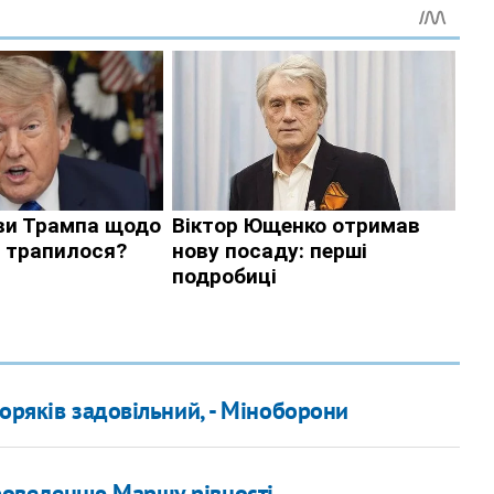
оряків задовільний, - Міноборони
роведенню Маршу рівності