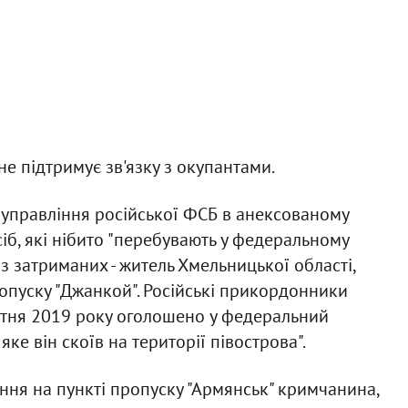
е підтримує зв'язку з окупантами.
управління російської ФСБ в анексованому
б, які нібито "перебувають у федеральному
із затриманих - житель Хмельницької області,
ропуску "Джанкой". Російські прикордонники
вітня 2019 року оголошено у федеральний
ке він скоїв на території півострова".
ння на пункті пропуску "Армянськ" кримчанина,