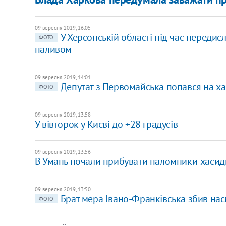
09 вересня 2019, 16:05
У Херсонській області під час передисл
ФОТО
паливом
09 вересня 2019, 14:01
Депутат з Первомайська попався на ха
ФОТО
09 вересня 2019, 13:58
У вівторок у Києві до +28 градусів
09 вересня 2019, 13:56
В Умань почали прибувати паломники-хасид
09 вересня 2019, 13:50
Брат мера Івано-Франківська збив нас
ФОТО