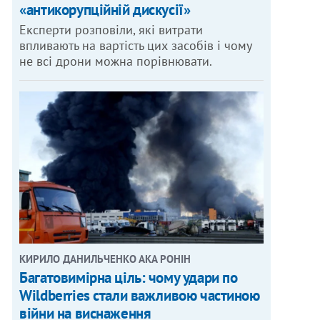
«антикорупційній дискусії»
Експерти розповіли, які витрати
впливають на вартість цих засобів і чому
не всі дрони можна порівнювати.
КИРИЛО ДАНИЛЬЧЕНКО АКА РОНІН
Багатовимірна ціль: чому удари по
Wildberries стали важливою частиною
війни на виснаження