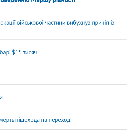
окації військової частини вибухнув причіп із
барі $15 тисяч
и
мерть пішохода на переході