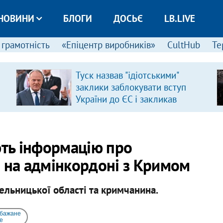
НОВИНИ
БЛОГИ
ДОСЬЄ
LB.LIVE
 грамотність
«Епіцентр виробників»
CultHub
Те
Туск назвав "ідіотськими"
заклики заблокувати вступ
України до ЄС і закликав
припинити антиукраїнську
риторику
ть інформацію про
в на адмінкордоні з Кримом
льницької області та кримчанина.
 бажане
e