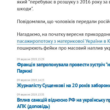
який "перебуває в розшуку з 2016 року за
шкоди".
Повідомляли, що чоловіків передали російс
Нагадаємо, на початку вересня прикордо
пасажиропотоку з материкової України в 
поширюють фейки про масовий наплив укра
09 вересня 2019, 15:29
Франція запропонувала провести зустріч "
Парижі
09 вересня 2019, 14:23
Журналісту Сущенкові на 20 років заборони
09 вересня 2019, 13:35
Вплив санкцій відносно РФ на українську п
АПК (доповідь)