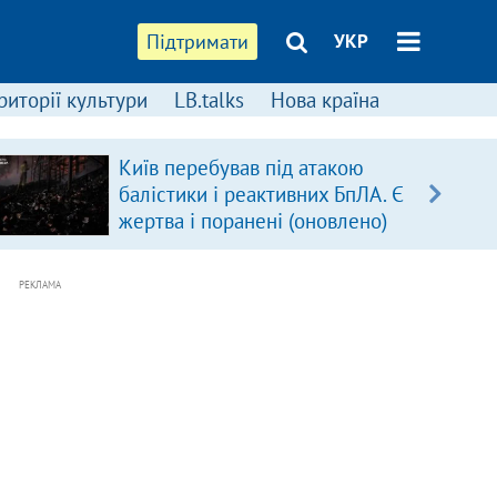
Підтримати
УКР
риторії культури
LB.talks
Нова країна
Київ перебував під атакою
балістики і реактивних БпЛА. Є
жертва і поранені (оновлено)
РЕКЛАМА