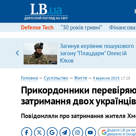
Defense Tech
“30 років гривні”
Фінансова
щодо
Загинув керівник пошукового
 у
загону "Плацдарм" Олексій
ої ходи
Юков
Головна
—
Суспільство
—
Життя
—
9 вересня 2019
, 17:28
Прикордонники перевіряю
затримання двох українці
Повідомляли про затримання жителя Хме
Додати LB.ua як
джерело в Googl