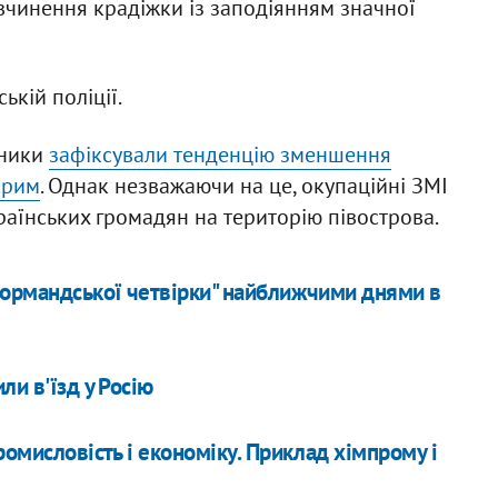
 вчинення крадіжки із заподіянням значної
ькій поліції.
нники
зафіксували тенденцію зменшення
Крим
. Однак незважаючи на це, окупаційні ЗМІ
їнських громадян на територію півострова.
нормандської четвірки" найближчими днями в
ли в'їзд у Росію
ромисловість і економіку. Приклад хімпрому і