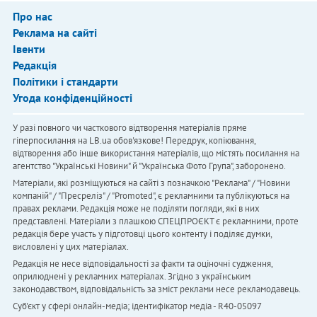
Про нас
Реклама на сайті
Івенти
Редакція
Політики і стандарти
Угода конфіденційності
У разі повного чи часткового відтворення матеріалів пряме
гіперпосилання на LB.ua обов'язкове! Передрук, копіювання,
відтворення або інше використання матеріалів, що містять посилання на
агентство "Українськi Новини" й "Українська Фото Група", заборонено.
Матеріали, які розміщуються на сайті з позначкою "Реклама" / "Новини
компаній" / "Пресреліз" / "Promoted", є рекламними та публікуються на
правах реклами. Редакція може не поділяти погляди, які в них
представлені. Матеріали з плашкою СПЕЦПРОЄКТ є рекламними, проте
редакція бере участь у підготовці цього контенту і поділяє думки,
висловлені у цих матеріалах.
Редакція не несе відповідальності за факти та оціночні судження,
оприлюднені у рекламних матеріалах. Згідно з українським
законодавством, відповідальність за зміст реклами несе рекламодавець.
Cуб'єкт у сфері онлайн-медіа; ідентифікатор медіа - R40-05097