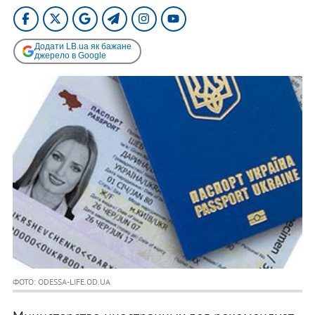
Додати LB.ua як бажане
джерело в Google
ФОТО: ODESSA-LIFE.OD.UA