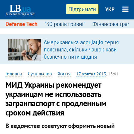
Підтримати
УКР
Defense Tech
“30 років гривні”
Фінансова грамо
Американська асоціація серця
пояснила, скільки чашок кави
безпечно пити щодня
Головна
—
Суспільство
—
Життя
—
17 жовтня 2013
, 13:41
МИД Украины рекомендует
украинцам не использовать
загранпаспорт с продленным
сроком действия
В ведомстве советуют оформить новый