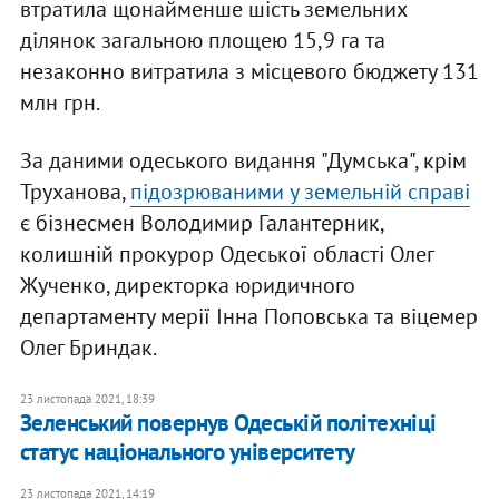
втратила щонайменше шість земельних
ділянок загальною площею 15,9 га та
незаконно витратила з місцевого бюджету 131
млн грн.
За даними одеського видання "Думська", крім
Труханова,
підозрюваними у земельній справі
є бізнесмен Володимир Галантерник,
колишній прокурор Одеської області Олег
Жученко, директорка юридичного
департаменту мерії Інна Поповська та віцемер
Олег Бриндак.
23 листопада 2021, 18:39
Зеленський повернув Одеській політехніці
статус національного університету
23 листопада 2021, 14:19