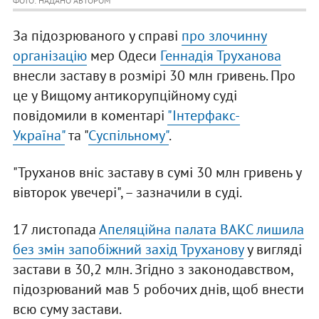
ФОТО: НАДАНО АВТОРОМ
За підозрюваного у справі
про злочинну
організацію
мер Одеси
Геннадія Труханова
внесли заставу в розмірі 30 млн гривень. Про
це у Вищому антикорупційному суді
повідомили в коментарі
"Інтерфакс-
Україна"
та "
Суспільному"
.
"Труханов вніс заставу в сумі 30 млн гривень у
вівторок увечері", – зазначили в суді.
17 листопада
Апеляційна палата ВАКС лишила
без змін запобіжний захід Труханову
у вигляді
застави в 30,2 млн. Згідно з законодавством,
підозрюваний мав 5 робочих днів, щоб внести
всю суму застави.