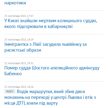
наркотики
23 листопада 2021, 17:47
У Києві знайшли мертвим колишнього суддю,
якого підозрювали в хабарництві
23 листопада 2021, 14:29
Іммігрантка з Лівії засудила львів’янку за
расистські образи
22 листопада 2021, 19:32
Помер суддя Шостого апеляційного адмінсуду
Бабенко
22 листопада 2021, 18:16
Водія маршрутки, який збив двох
ВІДЕО
монахинь на переході у центрі Львова і втік з
місця ДТП, взяли під варту