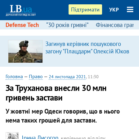
Підтримати
УКР
Defense Tech
“30 років гривні”
Фінансова грамо
Загинув керівник пошукового
загону "Плацдарм" Олексій Юков
Головна
—
Право
—
24 листопада 2021
, 11:30
За Труханова внесли 30 млн
гривень застави
У жовтні мер Одеси говорив, що в нього
нема таких грошей для застави.
Ірина Лисогор
, керівниця відділу