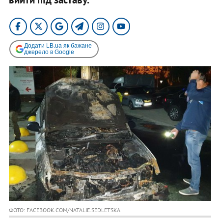
Додати LB.ua як бажане
джерело в Google
ФОТО: FACEBOOK.COM/NATALIE.SEDLETSKA