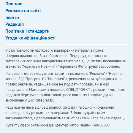
Про нас
Реклама на сайті
Івенти
Редакція
Політики і стандарти
Угода конфіденційності
У разі повного чи часткового відтворення матеріалів пряме
гіперпосилання на LB.ua обов'язкове! Передрук, копіювання,
відтворення або інше використання матеріалів, що містять посилання на
агентство "Українськi Новини" й "Українська Фото Група", заборонено.
Матеріали, які розміщуються на сайті з позначкою "Реклама" / "Новини
компаній" / "Пресреліз" / "Promoted", є рекламними та публікуються на
правах реклами. Редакція може не поділяти погляди, які в них
представлені. Матеріали з плашкою СПЕЦПРОЄКТ є рекламними, проте
редакція бере участь у підготовці цього контенту і поділяє думки,
висловлені у цих матеріалах.
Редакція не несе відповідальності за факти та оціночні судження,
оприлюднені у рекламних матеріалах. Згідно з українським
законодавством, відповідальність за зміст реклами несе рекламодавець.
Cуб'єкт у сфері онлайн-медіа; ідентифікатор медіа - R40-05097