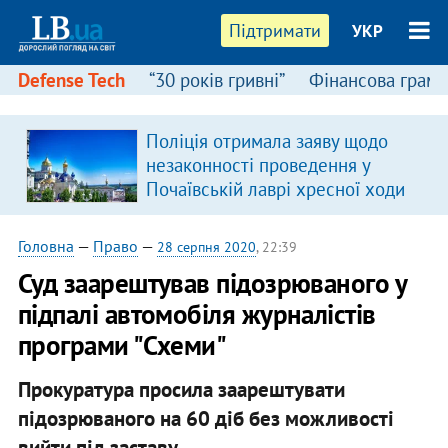
Підтримати
УКР
Defense Tech
“30 років гривні”
Фінансова грамо
Поліція отримала заяву щодо
незаконності проведення у
Почаївській лаврі хресної ходи
Головна
—
Право
—
28 серпня 2020
, 22:39
Суд заарештував підозрюваного у
підпалі автомобіля журналістів
програми "Схеми"
Прокуратура просила заарештувати
підозрюваного на 60 діб без можливості
вийти під заставу.