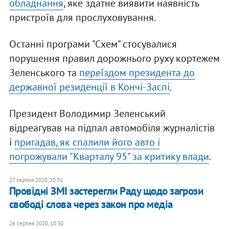
обладнання
, яке здатне виявити наявність
пристроїв для прослуховування.
Останні програми "Схем" стосувалися
порушення правил дорожнього руху кортежем
Зеленського та
переїздом президента до
державної резиденції в Кончі-Заспі
.
Президент Володимир Зеленський
відреагував на підпал автомобіля журналістів
і
пригадав, як спалили його авто і
погрожували "Кварталу 95" за критику влади
.
27 серпня 2020, 10:31
Провідні ЗМІ застерегли Раду щодо загрози
свободі слова через закон про медіа
26 серпня 2020, 10:30