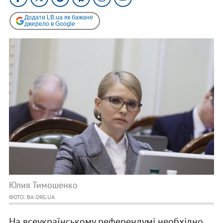
Додати LB.ua як бажане
джерело в Google
Юлия Тимошенко
ФОТО: BA.ORG.UA
На всеукраїнському референдумі необхідно