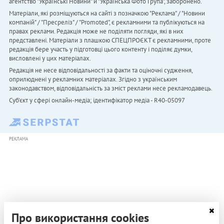
агентство "Українськi Новини" й "Українська Фото Група", заборонено.
Матеріали, які розміщуються на сайті з позначкою "Реклама" / "Новини
компаній" / "Пресреліз" / "Promoted", є рекламними та публікуються на
правах реклами. Редакція може не поділяти погляди, які в них
представлені. Матеріали з плашкою СПЕЦПРОЄКТ є рекламними, проте
редакція бере участь у підготовці цього контенту і поділяє думки,
висловлені у цих матеріалах.
Редакція не несе відповідальності за факти та оціночні судження,
оприлюднені у рекламних матеріалах. Згідно з українським
законодавством, відповідальність за зміст реклами несе рекламодавець.
Cуб'єкт у сфері онлайн-медіа; ідентифікатор медіа - R40-05097
РЕКЛАМА
Про використання cookies