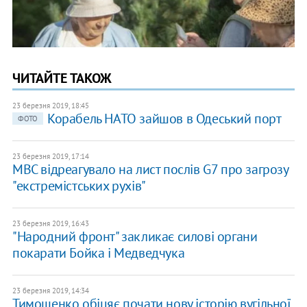
ЧИТАЙТЕ ТАКОЖ
23 березня 2019, 18:45
Корабель НАТО зайшов в Одеський порт
ФОТО
23 березня 2019, 17:14
МВС відреагувало на лист послів G7 про загрозу
"екстремістських рухів"
23 березня 2019, 16:43
"Народний фронт" закликає силові органи
покарати Бойка і Медведчука
23 березня 2019, 14:34
Тимошенко обіцяє почати нову історію вугільної